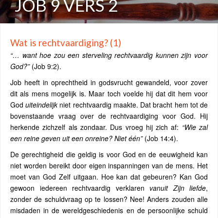
JOB 9 VERS 2
Wat is rechtvaardiging? (1)
“… want hoe zou een sterveling rechtvaardig kunnen zijn voor
God?”
(Job 9:2).
Job heeft in oprechtheid in godsvrucht gewandeld, voor zover
dit als mens mogelijk is. Maar toch voelde hij dat dit hem voor
God
uiteindelijk
niet rechtvaardig maakte. Dat bracht hem tot de
bovenstaande vraag over de rechtvaardiging voor God. Hij
herkende zichzelf als zondaar. Dus vroeg hij zich af:
“Wie zal
een reine geven uit een onreine? Niet één”
(Job 14:4).
De gerechtigheid die geldig is voor God en de eeuwigheid kan
niet worden bereikt door eigen inspanningen van de mens. Het
moet van God Zelf uitgaan. Hoe kan dat gebeuren? Kan God
gewoon iedereen rechtvaardig verklaren
vanuit Zijn liefde
,
zonder de schuldvraag op te lossen? Nee! Anders zouden alle
misdaden in de wereldgeschiedenis en de persoonlijke schuld