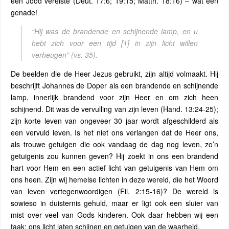
een Jood vereiste (Deut. 17:6; 19:15; Matth. 18:16) – wat een
genade!
“Hij was de brandende en schijnende lamp, en u
hebt zich voor een tijd
[1]
in zijn licht willen
verheugen”
(vs. 35).
De beelden die de Heer Jezus gebruikt, zijn altijd volmaakt. Hij
beschrijft Johannes de Doper als een brandende en schijnende
lamp, innerlijk brandend voor zijn Heer en om zich heen
schijnend. Dit was de vervulling van zijn leven (Hand. 13:24-25);
zijn korte leven van ongeveer 30 jaar wordt afgeschilderd als
een vervuld leven. Is het niet ons verlangen dat de Heer ons,
als trouwe getuigen die ook vandaag de dag nog leven, zo’n
getuigenis zou kunnen geven? Hij zoekt in ons een brandend
hart voor Hem en een actief licht van getuigenis van Hem om
ons heen. Zijn wij hemelse lichten in deze wereld, die het Woord
van leven vertegenwoordigen (Fil. 2:15-16)? De wereld is
sowieso in duisternis gehuld, maar er ligt ook een sluier van
mist over veel van Gods kinderen. Ook daar hebben wij een
taak: ons licht laten schijnen en getuigen van de waarheid.