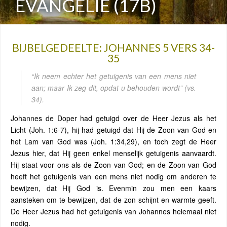
EVANGELIE (17B)
BIJBELGEDEELTE: JOHANNES 5 VERS 34-
35
“Ik neem echter het getuigenis van een mens niet
aan; maar Ik zeg dit, opdat u behouden wordt”
(vs.
34).
Johannes de Doper had getuigd over de Heer Jezus als het
Licht (Joh. 1:6-7), hij had getuigd dat Hij de Zoon van God en
het Lam van God was (Joh. 1:34,29), en toch zegt de Heer
Jezus hier, dat Hij geen enkel menselijk getuigenis aanvaardt.
Hij staat voor ons als de Zoon van God; en de Zoon van God
heeft het getuigenis van een mens niet nodig om anderen te
bewijzen, dat Hij God is. Evenmin zou men een kaars
aansteken om te bewijzen, dat de zon schijnt en warmte geeft.
De Heer Jezus had het getuigenis van Johannes helemaal niet
nodig.