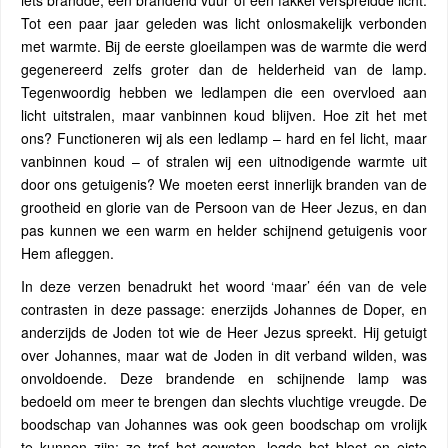
iets brandde; een brandend vuur of een fakkel verspreidde licht.
Tot een paar jaar geleden was licht onlosmakelijk verbonden
met warmte. Bij de eerste gloeilampen was de warmte die werd
gegenereerd zelfs groter dan de helderheid van de lamp.
Tegenwoordig hebben we ledlampen die een overvloed aan
licht uitstralen, maar vanbinnen koud blijven. Hoe zit het met
ons? Functioneren wij als een ledlamp – hard en fel licht, maar
vanbinnen koud – of stralen wij een uitnodigende warmte uit
door ons getuigenis? We moeten eerst innerlijk branden van de
grootheid en glorie van de Persoon van de Heer Jezus, en dan
pas kunnen we een warm en helder schijnend getuigenis voor
Hem afleggen.
In deze verzen benadrukt het woord ‘maar’ één van de vele
contrasten in deze passage: enerzijds Johannes de Doper, en
anderzijds de Joden tot wie de Heer Jezus spreekt. Hij getuigt
over Johannes, maar wat de Joden in dit verband wilden, was
onvoldoende. Deze brandende en schijnende lamp was
bedoeld om meer te brengen dan slechts vluchtige vreugde. De
boodschap van Johannes was ook geen boodschap om vrolijk
te kunnen zijn; ze trof het geweten, legde het bloot en eiste