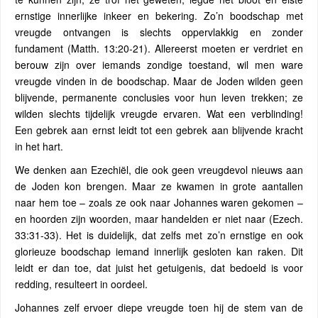
ernstige innerlijke inkeer en bekering. Zo’n boodschap met
vreugde ontvangen is slechts oppervlakkig en zonder
fundament (Matth. 13:20-21). Allereerst moeten er verdriet en
berouw zijn over iemands zondige toestand, wil men ware
vreugde vinden in de boodschap. Maar de Joden wilden geen
blijvende, permanente conclusies voor hun leven trekken; ze
wilden slechts tijdelijk vreugde ervaren. Wat een verblinding!
Een gebrek aan ernst leidt tot een gebrek aan blijvende kracht
in het hart.
We denken aan Ezechiël, die ook geen vreugdevol nieuws aan
de Joden kon brengen. Maar ze kwamen in grote aantallen
naar hem toe – zoals ze ook naar Johannes waren gekomen –
en hoorden zijn woorden, maar handelden er niet naar (Ezech.
33:31-33). Het is duidelijk, dat zelfs met zo’n ernstige en ook
glorieuze boodschap iemand innerlijk gesloten kan raken. Dit
leidt er dan toe, dat juist het getuigenis, dat bedoeld is voor
redding, resulteert in oordeel.
Johannes zelf ervoer diepe vreugde toen hij de stem van de