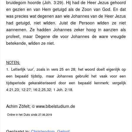
bruidegom hoorde (Joh. 3:29). Hij had de Heer Jezus gehoord
en gezien en van Hem getuigd als de Zoon van God. En dat
was precies wat degenen aan wie Johannes van de Heer Jezus
had getuigd, niet wilden. Juist die Persoon wilden ze niet
aannemen. Ze hadden Johannes zeker hoog in aanzien als
profeet, maar Degene die voor Johannes de ware vreugde
betekende, wilden ze niet.
NOTEN:
1. Letterlijk ‘uur’, zoals in vers 25 en 28; het woord doelt eigenlijk op
een bepaald tijdstip, maar Johannes gebruikt het vaak voor een
tijdsperiode gekarakteriseerd door een bepaald kenmerk; vergelijk
4:21,23; 12:27; 16:2,25,32; 1 Joh. 2:18.
Achim Zöfelt; © www.bibelstudium.de
Online in het Duits sinds 27.06.2019
Geplaatst in:
Christendom
,
Geloof