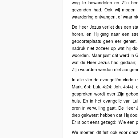
weg te bewandelen en Zijn bed
gezonden had. Ook wij mogen o
waardering ontvangen, of waar nie
De Heer Jezus verliet dus een s
horen, en Hij ging naar een stre
geboorteplaats geen eer geniet. D
nadruk niet zozeer op wat hij do
woorden. Maar juist dát werd in 
wat de Heer Jezus had gedaan; z
Zijn woorden werden niet aange
In alle vier de evangeliën vinden
Mark. 6:4; Luk. 4:24; Joh. 4:44),
gesproken wordt over Zijn geboor
huis. En in het evangelie van L
oren in vervulling gaat. De Heer 
diep gekwetst hebben dat Hij door
Er is ooit eens gezegd: ‘Wie een p
We moeten dit feit ook voor onsz