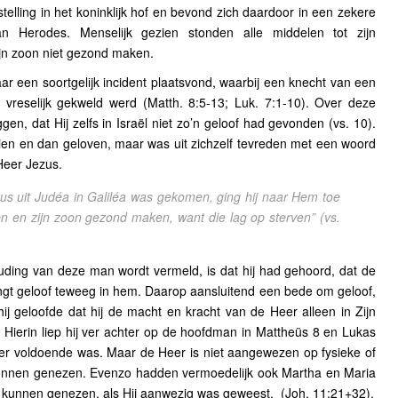
lling in het koninklijk hof en bevond zich daardoor in een zekere
van Herodes. Menselijk gezien stonden alle middelen tot zijn
ijn zoon niet gezond maken.
 een soortgelijk incident plaatsvond, waarbij een knecht van een
reselijk gekweld werd (Matth. 8:5-13; Luk. 7:1-10). Over deze
, dat Hij zelfs in Israël niet zo’n geloof had gevonden (vs. 10).
ien en dan geloven, maar was uit zichzelf tevreden met een woord
Heer Jezus.
us uit Judéa in Galiléa was gekomen, ging hij naar Hem toe
len en zijn zoon gezond maken, want die lag op sterven”
(vs.
uding van deze man wordt vermeld, is dat hij had gehoord, dat de
gt geloof teweeg in hem. Daarop aansluitend een bede om geloof,
hij geloofde dat hij de macht en kracht van de Heer alleen in Zijn
 Hierin liep hij ver achter op de hoofdman in Mattheüs 8 en Lukas
er voldoende was. Maar de Heer is niet aangewezen op fysieke of
kunnen genezen. Evenzo hadden vermoedelijk ook Martha en Maria
 kunnen genezen, als Hij aanwezig was geweest.
(Joh. 11:21+32).