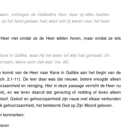
kwam, ontvingen de Galileeërs Hem, daar zij alles hadden
m op het feest gedaan had; want ook zij waren naar het feest
 Heer niet omdat ze de Heer wilden horen, maar omdat ze iets
ana in Galiléa, waar Hij het water tot wijn had gemaakt. En
pernaüm, wiens zoon ziek was”
(vs. 46).
de komst van de Heer naar Kana in Galiléa aan het begin van de
(Joh. 2:1-11). De leer daar was dat nieuwe, betere vreugde alleen
zaamheid en reiniging. Hier in deze passage verricht de Heer nu
4), en we leren daaruit dat genezing of redding of leven alleen
loof. Geloof en gehoorzaamheid zijn nauw met elkaar verbonden
elijk gehoorzaamheid, het betekents God op Zijn Woord geloven.
vier kenmerken:
rsoon