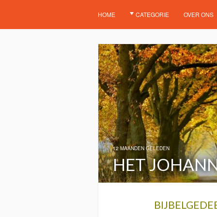
HOME
CATEGORIE
OVER ONS
12 MAANDEN GELEDEN
HET JOHANN
BIJBELGEDEE