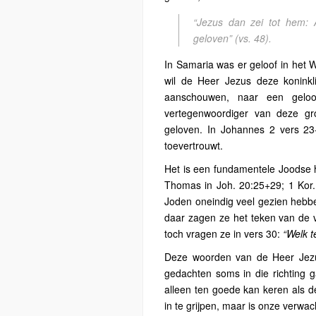
“Jezus dan zei tot hem: 
geloven”
(vs. 48).
In Samaria was er geloof in het 
wil de Heer Jezus deze konink
aanschouwen, naar een gelo
vertegenwoordiger van deze g
geloven. In Johannes 2 vers 23
toevertrouwt.
Het is een fundamentele Joodse hou
Thomas in Joh. 20:25+29; 1 Kor.
Joden oneindig veel gezien hebb
daar zagen ze het teken van de v
toch vragen ze in vers 30:
“Welk t
Deze woorden van de Heer Jezu
gedachten soms in die richting g
alleen ten goede kan keren als 
in te grijpen, maar is onze verwac