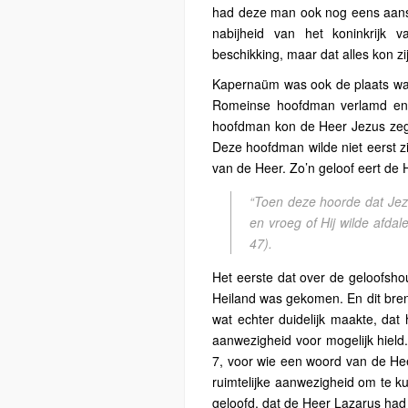
had deze man ook nog eens aanste
nabijheid van het koninkrijk 
beschikking, maar dat alles kon z
Kapernaüm was ook de plaats waar
Romeinse hoofdman verlamd en v
hoofdman kon de Heer Jezus zeggen
Deze hoofdman wilde niet eerst z
van de Heer. Zo’n geloof eert de 
“Toen deze hoorde dat Jez
en vroeg of Hij wilde afda
47).
Het eerste dat over de geloofsho
Heiland was gekomen. En dit bren
wat echter duidelijk maakte, dat 
aanwezigheid voor mogelijk hield.
7, voor wie een woord van de He
ruimtelijke aanwezigheid om te 
geloofd, dat de Heer Lazarus had