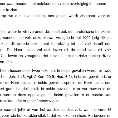
oor waar houden, het betekent een vaste overtuiging te hebben
er te zien
rop we ons leven leiden, ons geloof wordt zichtbaar voor de
 het water in wijn veranderde, heeft ook een profetische betekenis
l, wanneer het volk deze nieuwe vreugde in het 1000-jarig rijk zal
k in dit tweede teken met betrekking tot het volk Israël een
n.
De Heer Jezus zal ook leven uit de dood voor dit volk
:7 – leven en vreugde). Het incident met de zieke koning Hizkia
Kon. 20).
llelen tussen deze twee tekenen: in beide gevallen waren er twee
en Joh. 4:43; vgl. 2 Kon. 20:5; Hos. 6:2); in beide gevallen is er
oor de Heer Jezus; in beide gevallen spreekt de Heer Jezus een
ert geen handeling uit; in beide gevallen is er vertrouwen in de
 worden deze opgevolgd; in beide gevallen is er sprake van
resultaat, dat er geloof aanwezig is.
 waarschijnlijk af van het aardse Joodse volk, want in vers 48
voor wie het karakteristiek is dat ze tekenen eisen. En bovendien