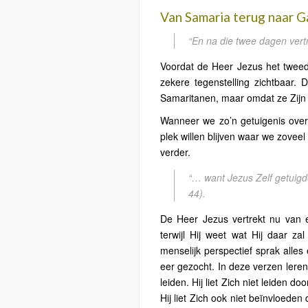
Van Samaria terug naar Ga
“En na die twee dagen vert
Voordat de Heer Jezus het tweede
zekere tegenstelling zichtbaar.
Samaritanen, maar omdat ze Zij
Wanneer we zo’n getuigenis over
plek willen blijven waar we zovee
verder.
“… want Jezus Zelf getuigde
44).
De Heer Jezus vertrekt nu van ee
terwijl Hij weet wat Hij daar za
menselijk perspectief sprak alles 
eer gezocht. In deze verzen leren
leiden. Hij liet Zich niet leiden
Hij liet Zich ook niet beïnvloede