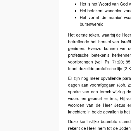
Het is het Woord van God v
Het betekent wandelen zond
Het vormt de manier waa
buitenwereld
Het eerste teken, waarbij de Heer
betreffende het herstel van Israë
genieten. Evenzo kunnen we oo
profetische betekenis herkenne
voortbrengen (vgl. Ps. 71:20; 85
toont dezelfde profetische lijn (2 
Er zijn nog meer opvallende para
dagen aan voorafgegaan (Joh. 2:1 
sprake van een terechtwijzing d
woord en gebeurt er iets, Hij vo
woorden van de Heer Jezus en
knechten; in beide gevallen is het 
Deze koninklijke beambte stamde
rekent de Heer hem tot de Joden, 