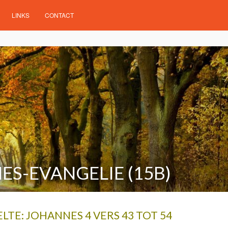
LINKS
CONTACT
ES-EVANGELIE (15B)
LTE: JOHANNES 4 VERS 43 TOT 54