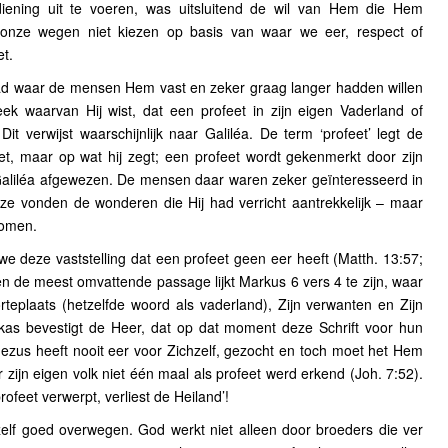
iening uit te voeren, was uitsluitend de wil van Hem die Hem
nze wegen niet kiezen op basis van waar we eer, respect of
t.
tad waar de mensen Hem vast en zeker graag langer hadden willen
ek waarvan Hij wist, dat een profeet in zijn eigen Vaderland of
it verwijst waarschijnlijk naar Galiléa. De term ‘profeet’ legt de
et, maar op wat hij zegt; een profeet wordt gekenmerkt door zijn
Galiléa afgewezen. De mensen daar waren zeker geïnteresseerd in
e vonden de wonderen die Hij had verricht aantrekkelijk – maar
nomen.
 we deze vaststelling dat een profeet geen eer heeft (Matth. 13:57;
 en de meest omvattende passage lijkt Markus 6 vers 4 te zijn, waar
teplaats (hetzelfde woord als vaderland), Zijn verwanten en Zijn
ukas bevestigt de Heer, dat op dat moment deze Schrift voor hun
Jezus heeft nooit eer voor Zichzelf, gezocht en toch moet het Hem
 zijn eigen volk niet één maal als profeet werd erkend (Joh. 7:52).
rofeet verwerpt, verliest de Heiland’!
elf goed overwegen. God werkt niet alleen door broeders die ver