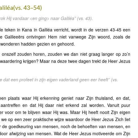
liléa(vs. 43–54)
rok Hij vandaar <en ging> naar Galiléa”
(vs. 43).
 teken in Kana in Galiléa verricht, wordt in de verzen 43-45 een
 De Galileeërs ontvingen Hem niet vanwege Zijn woord, zoals de
n wonderen hadden gezien en gehoord.
 onszelf zouden horen, zouden we dan niet graag langer op zo’n
l waardering krijgen? Maar na deze twee dagen trekt de Heer Jezus
 dat een profeet in zijn eigen vaderland geen eer heeft”
(vs.
n plaats waar Hij erkenning geniet naar Zijn thuisland, en dat,
l aantreffen en dat Hij daar niet erkend zal worden. Vanuit puur
er voor om te blijven waar Hij was. Maar Hij heeft nooit Zijn eigen
 we op een zeer praktische wijze waardoor de Heer Jezus Zich liet
 door de goedkeuring van mensen, noch de behoeften van mensen, en
n door afwijzing van mensen. Wat de Heer Jezus motiveerde om Zijn