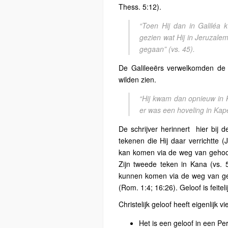
Thess. 5:12).
“Toen Hij dan in Galiléa 
gezien wat Hij in Jeruzale
gegaan”
(vs. 45).
De Galileeërs verwelkomden de
wilden zien.
“Hij kwam dan opnieuw in K
er was een hoveling in Ka
De schrijver herinnert
hier bij 
tekenen die Hij daar verrichtte 
kan komen via de weg van gehoor
Zijn tweede teken in Kana (vs. 5
kunnen komen via de weg van ge
(Rom. 1:4; 16:26). Geloof is feit
Christelijk geloof heeft eigenlijk 
Het is een geloof in een Pe