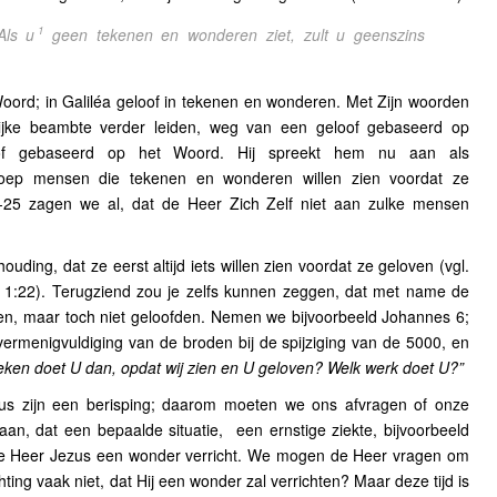
1
Als u
geen tekenen en wonderen ziet, zult u geenszins
Woord; in Galiléa geloof in tekenen en wonderen. Met Zijn woorden
lijke beambte verder leiden, weg van een geloof gebaseerd op
of gebaseerd op het Woord. Hij spreekt hem nu aan als
roep mensen die tekenen en wonderen willen zien voordat ze
-25 zagen we al, dat de Heer Zich Zelf niet aan zulke mensen
ding, dat ze eerst altijd iets willen zien voordat ze geloven (vgl.
 1:22). Terugziend zou je zelfs kunnen zeggen, dat met name de
en, maar toch niet geloofden. Nemen we bijvoorbeeld Johannes 6;
ermenigvuldiging van de broden bij de spijziging van de 5000, en
eken doet U dan, opdat wij zien en U geloven? Welk werk doet U?”
s zijn een berisping; daarom moeten we ons afvragen of onze
aan, dat een bepaalde situatie,
een ernstige ziekte, bijvoorbeeld
de Heer Jezus een wonder verricht. We mogen de Heer vragen om
hting vaak niet, dat Hij een wonder zal verrichten? Maar deze tijd is