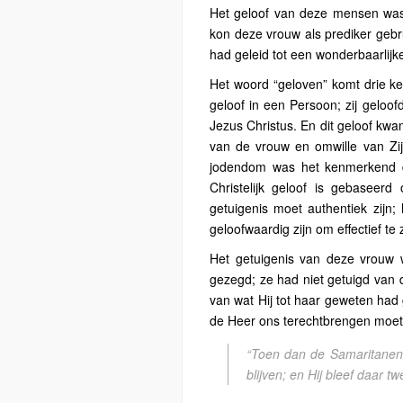
Het geloof van deze mensen was
kon deze vrouw als prediker gebr
had geleid tot een wonderbaarlijk
Het woord “geloven” komt drie k
geloof in een Persoon; zij geloof
Jezus Christus. En dit geloof kwa
van de vrouw en omwille van Zijn
jodendom was het kenmerkend d
Christelijk geloof is gebaseerd
getuigenis moet authentiek zijn;
geloofwaardig zijn om effectief te z
Het getuigenis van deze vrouw 
gezegd; ze had niet getuigd van 
van wat Hij tot haar geweten had
de Heer ons terechtbrengen moet
“Toen dan de Samaritanen
blijven; en Hij bleef daar t