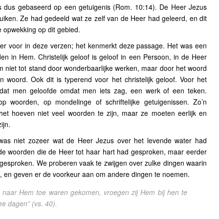
 dus gebaseerd op een getuigenis (Rom. 10:14). De Heer Jezus
uiken. Ze had gedeeld wat ze zelf van de Heer had geleerd, en dit
e opwekking op dit gebied.
eer voor in deze verzen; het kenmerkt deze passage. Het was een
den in Hem. Christelijk geloof is geloof in een Persoon, in de Heer
m niet tot stand door wonderbaarlijke werken, maar door het woord
 woord. Ook dit is typerend voor het christelijk geloof. Voor het
at men geloofde omdat men iets zag, een werk of een teken.
 op woorden, op mondelinge of schriftelijke getuigenissen. Zo’n
 het hoeven niet veel woorden te zijn, maar ze moeten eerlijk en
ijn.
was niet zozeer wat de Heer Jezus over het levende water had
de woorden die de Heer tot haar hart had gesproken, maar eerder
 gesproken. We proberen vaak te zwijgen over zulke dingen waarin
, en geven er de voorkeur aan om andere dingen te noemen.
 naar Hem toe waren gekomen, vroegen zij Hem bij hen te
wee dagen”
(vs. 40).