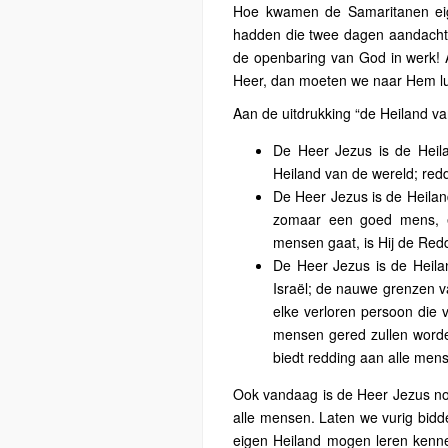
Hoe kwamen de Samaritanen eige
hadden die twee dagen aandachtig
de openbaring van God in werk! 
Heer, dan moeten we naar Hem lu
Aan de uitdrukking “de Heiland v
De Heer Jezus is de Heila
Heiland van de wereld; red
De Heer Jezus is de Heiland
zomaar een goed mens, e
mensen gaat, is Hij de Redd
De Heer Jezus is de Heilan
Israël; de nauwe grenzen va
elke verloren persoon die 
mensen gered zullen worde
biedt redding aan alle men
Ook vandaag is de Heer Jezus no
alle mensen. Laten we vurig bid
eigen Heiland mogen leren kenne