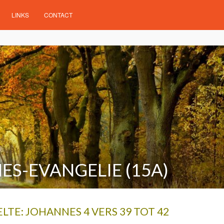
LINKS
CONTACT
ES-EVANGELIE (15A)
LTE: JOHANNES 4 VERS 39 TOT 42