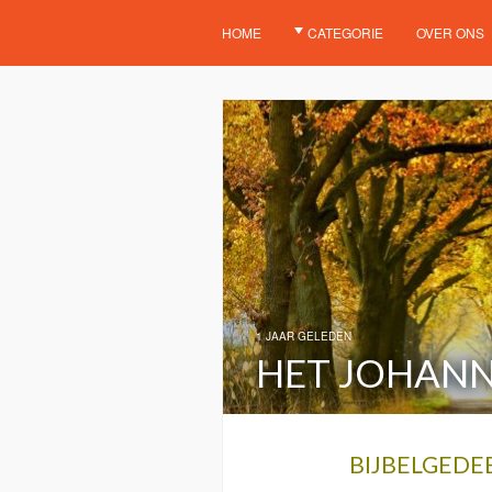
HOME
CATEGORIE
OVER ONS
1 JAAR GELEDEN
HET JOHANN
BIJBELGEDEE