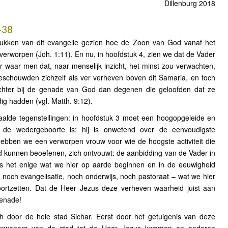
Dillenburg 2018
–38
ukken van dit evangelie gezien hoe de Zoon van God vanaf het
 verworpen (Joh. 1:11). En nu, in hoofdstuk 4, zien we dat de Vader
r waar men dat, naar menselijk inzicht, het minst zou verwachten,
eschouwden zichzelf als ver verheven boven dit Samaria, en toch
chter bij de genade van God dan degenen die geloofden dat ze
g hadden (vgl. Matth. 9:12).
alde tegenstellingen: in hoofdstuk 3 moet een hoogopgeleide en
 de wedergeboorte is; hij is onwetend over de eenvoudigste
hebben we een verworpen vrouw voor wie de hoogste activiteit die
id kunnen beoefenen, zich ontvouwt: de aanbidding van de Vader in
s het enige wat we hier op aarde beginnen en in de eeuwigheid
– noch evangelisatie, noch onderwijs, noch pastoraat – wat we hier
ortzetten. Dat de Heer Jezus deze verheven waarheid juist aan
genade!
 door de hele stad Sichar. Eerst door het getuigenis van deze