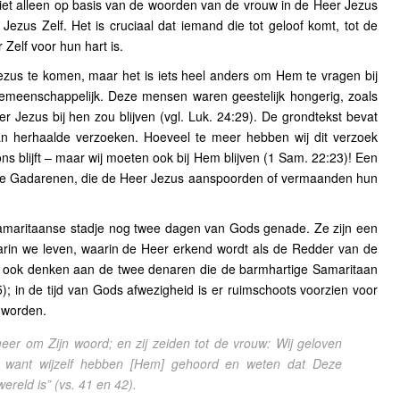
et alleen op basis van de woorden van de vrouw in de Heer Jezus
ezus Zelf. Het is cruciaal dat iemand die tot geloof komt, tot de
 Zelf voor hun hart is.
ezus te komen, maar het is iets heel anders om Hem te vragen bij
emeenschappelijk. Deze mensen waren geestelijk hongerig, zoals
er Jezus bij hen zou blijven (vgl. Luk. 24:29). De grondtekst bevat
an herhaalde verzoeken. Hoeveel te meer hebben wij dit verzoek
ns blijft – maar wij moeten ook bij Hem blijven (1 Sam. 22:23)! Een
 de Gadarenen, die de Heer Jezus aanspoorden of vermaanden hun
amaritaanse stadje nog twee dagen van Gods genade. Ze zijn een
arin we leven, waarin de Heer erkend wordt als de Redder van de
e ook denken aan de twee denaren die de barmhartige Samaritaan
); in de tijd van Gods afwezigheid is er ruimschoots voorzien voor
 worden.
eer om Zijn woord; en zij zeiden tot de vrouw: Wij geloven
 want wijzelf hebben [Hem] gehoord en weten dat Deze
wereld is”
(vs. 41 en 42).