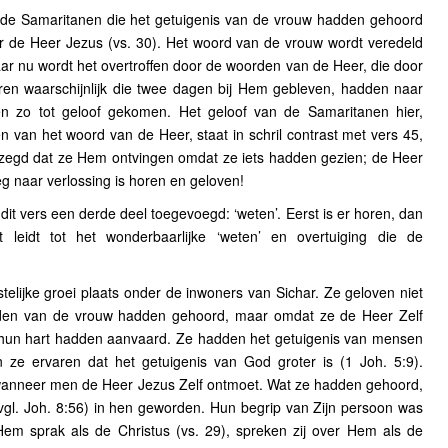
 de Samaritanen die het getuigenis van de vrouw hadden gehoord
r de Heer Jezus (vs. 30). Het woord van de vrouw wordt veredeld
ar nu wordt het overtroffen door de woorden van de Heer, die door
en waarschijnlijk die twee dagen bij Hem gebleven, hadden naar
en zo tot geloof gekomen. Het geloof van de Samaritanen hier,
n van het woord van de Heer, staat in schril contrast met vers 45,
ezegd dat ze Hem ontvingen omdat ze iets hadden gezien; de Heer
eg naar verlossing is horen en geloven!
dit vers een derde deel toegevoegd: ‘weten’. Eerst is er horen, dan
 leidt tot het wonderbaarlijke ‘weten’ en overtuiging die de
telijke groei plaats onder de inwoners van Sichar. Ze geloven niet
rden van de vrouw hadden gehoord, maar omdat ze de Heer Zelf
hun hart hadden aanvaard. Ze hadden het getuigenis van mensen
ze ervaren dat het getuigenis van God groter is (1 Joh. 5:9).
wanneer men de Heer Jezus Zelf ontmoet. Wat ze hadden gehoord,
vgl. Joh. 8:56) in hen geworden. Hun begrip van Zijn persoon was
Hem sprak als de Christus (vs. 29), spreken zij over Hem als de