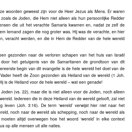
e woorden geweest zijn voor de Heer Jezus als Mens. Er waren
zoals de Joden, die Hem niet alleen als hun persoonlijke Redder
nsen die uit het verachte Samaria kwamen en, nadat ze zelf de
em Iemand zagen die nog groter was. Hij was de verachte, en hier
en, veracht werden, en die in Hem de Redder van de hele wereld
leen gezonden naar de verloren schapen van het huis van Israël
t door het getuigenis van de Samaritanen de grondtoon van dit
lereerste begin van dit evangelie is de hele wereld het doel van de
ader heeft de Zoon gezonden als Heiland van de wereld (1 Joh.
 Hij is de Heiland voor de hele wereld – wat een genade!
Joden (vs. 22), maar die is niet alleen voor de Joden, noch alleen
ereld. Iedereen die in deze Heiland van de wereld gelooft, zal niet
 leven (Joh. 3:16). De term ‘wereld’ verwijst hier niet naar het
eld, noch naar de wereld als schepping, noch naar de wereld als
 moeten altijd overwegen hoe het woord ‘wereld’ in elke context
us op alle mensen uit alle naties.