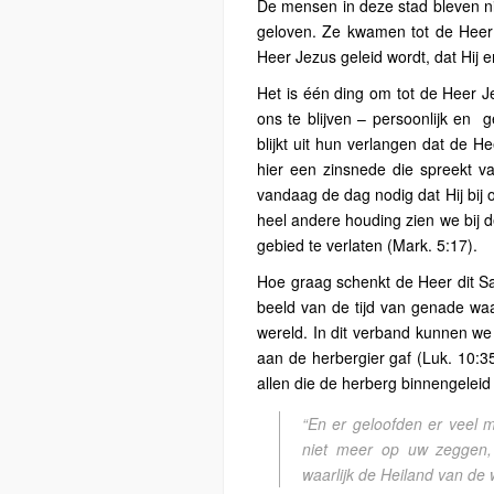
De mensen in deze stad bleven ni
geloven. Ze kwamen tot de Heer J
Heer Jezus geleid wordt, dat Hij er
Het is één ding om tot de Heer J
ons te blijven – persoonlijk en
g
blijkt uit hun verlangen dat de He
hier een zinsnede die spreekt v
vandaag de dag nodig dat Hij bij o
heel andere houding zien we bij
gebied te verlaten (Mark. 5:17).
Hoe graag schenkt de Heer dit S
beeld van de tijd van genade wa
wereld. In dit verband kunnen w
aan de herbergier gaf (Luk. 10:35
allen die de herberg binnengeleid
“
En er geloofden er veel m
niet meer op uw zeggen,
waarlijk de Heiland van de 