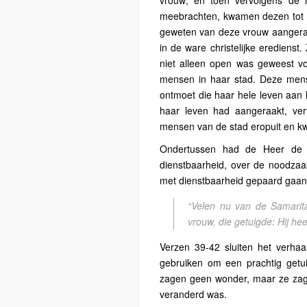
vrouw; en toen vervolgens de
meebrachten, kwamen dezen tot g
geweten van deze vrouw aangeraak
in de ware christelijke eredienst.
niet alleen open was geweest v
mensen in haar stad. Deze men
ontmoet die haar hele leven aan 
haar leven had aangeraakt, ver
mensen van de stad eropuit en k
Ondertussen had de Heer de 
dienstbaarheid, over de noodzaak
met dienstbaarheid gepaard gaan
“
Velen nu van de Samarit
vrouw, die getuigde: Hij he
Verzen 39-42 sluiten het verha
gebruiken om een prachtig getui
zagen geen wonder, maar ze zag
veranderd was.