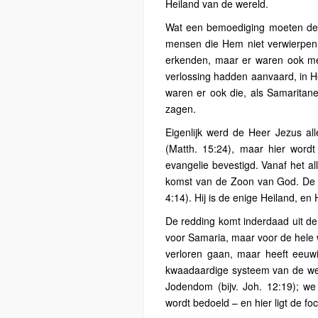
Heiland van de wereld.
Wat een bemoediging moeten dez
mensen die Hem niet verwierpen 
erkenden, maar er waren ook me
verlossing hadden aanvaard, in H
waren er ook die, als Samaritan
zagen.
Eigenlijk werd de Heer Jezus al
(Matth. 15:24), maar hier word
evangelie bevestigd. Vanaf het al
komst van de Zoon van God. De V
4:14). Hij is de enige Heiland, en
De redding komt inderdaad uit de 
voor Samaria, maar voor de hele w
verloren gaan, maar heeft eeuwig
kwaadaardige systeem van de wer
Jodendom (bijv. Joh. 12:19); we
wordt bedoeld – en hier ligt de foc