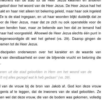
 inwoners van de stad tot de Heer Jezus kwamen en anderen
eloof door het woord van de Heer Jezus. De Heer Jezus had het
t en haar niet alleen tot bekering geleid, maar haar ook ingeleid
 Ze is de stad ingegaan, en uit haar woorden blijkt duidelijk dat ze
oor de Heer Jezus, maar dat ze zich nu ook openstelde voor de
sen kenden haar, maar ze bekende aan hen dat ze iemand had
haar had voorgesteld. Alhoewel de Heer Jezus slechts één punt in
tegenwoordigde dit wel het geheel (vs. 29). Daarop gingen de
wamen tot de Heer Jezus.
discipelen onderwezen over het karakter en de waarde van
 van dienstbaarheid en over de blijvende vrucht en beloning die
.
anen uit die stad geloofden in Hem om het woord van de
eft mij alles gezegd wat ik heb gedaan”
(vs. 39).
al van de vrouw bij de bron van Jakob af. God kon deze vrouw
genis af te leggen, dat de inwoners van de stad geloofden. Ze
en wel dat deze vrouw, die van de bodem was gekomen, volledig