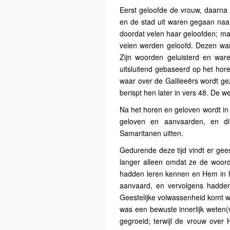
Eerst geloofde de vrouw, daarna
en de stad uit waren gegaan naa
doordat velen haar geloofden; ma
velen werden geloofd. Dezen war
Zijn woorden geluisterd en war
uitsluitend gebaseerd op het hore
waar over de Galileeërs wordt g
berispt hen later in vers 48. De w
Na het horen en geloven wordt in 
geloven en aanvaarden, en dit
Samaritanen uitten.
Gedurende deze tijd vindt er gees
langer alleen omdat ze de woo
hadden leren kennen en Hem in 
aanvaard, en vervolgens hadden 
Geestelijke volwassenheid komt 
was een bewuste innerlijk weten(
gegroeid; terwijl de vrouw over 