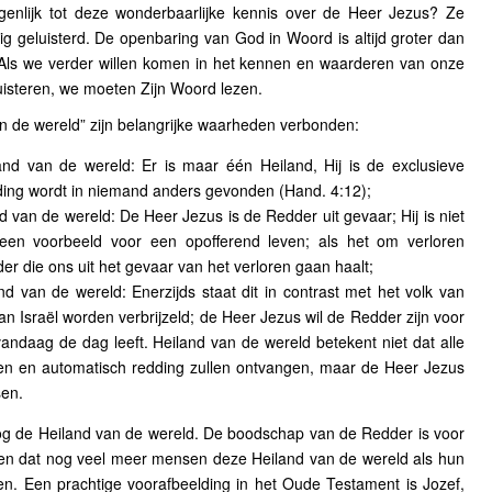
nlijk tot deze wonderbaarlijke kennis over de Heer Jezus? Ze
 geluisterd. De openbaring van God in Woord is altijd groter dan
Als we verder willen komen in het kennen en waarderen van onze
isteren, we moeten Zijn Woord lezen.
an de wereld” zijn belangrijke waarheden verbonden:
nd van de wereld: Er is maar één Heiland, Hij is de exclusieve
ding wordt in niemand anders gevonden (Hand. 4:12);
 van de wereld: De Heer Jezus is de Redder uit gevaar; Hij is niet
en voorbeeld voor een opofferend leven; als het om verloren
er die ons uit het gevaar van het verloren gaan haalt;
d van de wereld: Enerzijds staat dit in contrast met het volk van
n Israël worden verbrijzeld; de Heer Jezus wil de Redder zijn voor
vandaag de dag leeft. Heiland van de wereld betekent niet dat alle
n en automatisch redding zullen ontvangen, maar de Heer Jezus
sen.
g de Heiland van de wereld. De boodschap van de Redder is voor
den dat nog veel meer mensen deze Heiland van de wereld als hun
n. Een prachtige voorafbeelding in het Oude Testament is Jozef,