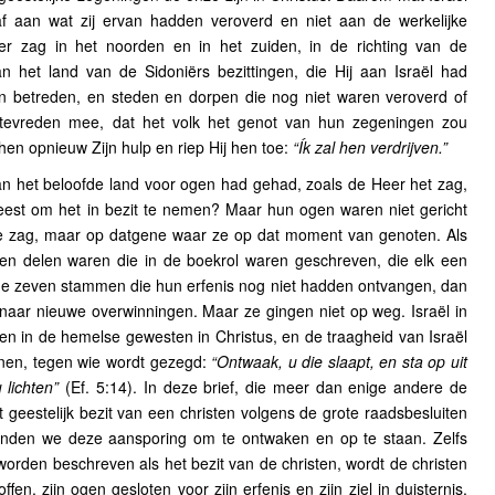
af aan wat zij ervan hadden veroverd en niet aan de werkelijke
r zag in het noorden en in het zuiden, in de richting van de
n het land van de Sidoniërs bezittingen, die Hij aan Israël had
 betreden, en steden en dorpen die nog niet waren veroverd of
tevreden mee, dat het volk het genot van hun zegeningen zou
hen opnieuw Zijn hulp en riep Hij hen toe:
“Ík zal hen verdrijven.”
van het beloofde land voor ogen had gehad, zoals de Heer het zag,
eest om het in bezit te nemen? Maar hun ogen waren niet gericht
e zag, maar op datgene waar ze op dat moment van genoten. Als
n delen waren die in de boekrol waren geschreven, die elk een
de zeven stammen die hun erfenis nog niet hadden ontvangen, dan
ar nieuwe overwinningen. Maar ze gingen niet op weg. Israël in
en in de hemelse gewesten in Christus, en de traagheid van Israël
enen, tegen wie wordt gezegd:
“Ontwaak, u die slaapt, en sta op uit
 lichten”
(Ef. 5:14). In deze brief, die meer dan enige andere de
et geestelijk bezit van een christen volgens de grote raadsbesluiten
inden we deze aansporing om te ontwaken en op te staan. Zelfs
worden beschreven als het bezit van de christen, wordt de christen
n, zijn ogen gesloten voor zijn erfenis en zijn ziel in duisternis.