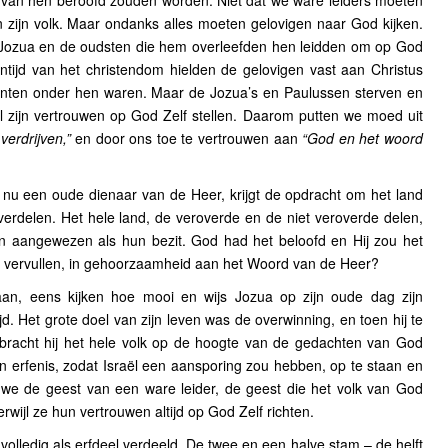
d van hen beroofd zouden worden. Niet dat we ware leiders moeten
n zijn volk. Maar ondanks alles moeten gelovigen naar God kijken.
g Jozua en de oudsten die hem overleefden hen leidden om op God
ntijd van het christendom hielden de gelovigen vast aan Christus
anten onder hen waren. Maar de Jozua’s en Paulussen sterven en
 zijn vertrouwen op God Zelf stellen. Daarom putten we moed uit
verdrijven,”
en door ons toe te vertrouwen aan
“God en het woord
 nu een oude dienaar van de Heer, krijgt de opdracht om het land
erdelen. Het hele land, de veroverde en de niet veroverde delen,
 aangewezen als hun bezit. God had het beloofd en Hij zou het
el vervullen, in gehoorzaamheid aan het Woord van de Heer?
an, eens kijken hoe mooi en wijs Jozua op zijn oude dag zijn
jd. Het grote doel van zijn leven was de overwinning, en toen hij te
 bracht hij het hele volk op de hoogte van de gedachten van God
n erfenis, zodat Israël een aansporing zou hebben, op te staan en
 we de geest van een ware leider, de geest die het volk van God
wijl ze hun vertrouwen altijd op God Zelf richten.
volledig als erfdeel verdeeld. De twee en een halve stam – de helft