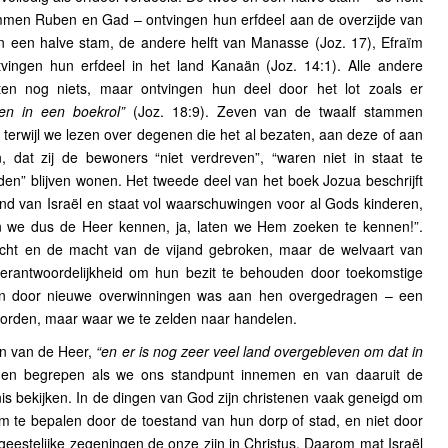
men Ruben en Gad – ontvingen hun erfdeel aan de overzijde van
 een halve stam, de andere helft van Manasse (Joz. 17), Efraïm
tvingen hun erfdeel in het land Kanaän (Joz. 14:1). Alle andere
ten nog niets, maar ontvingen hun deel door het lot zoals er
len in een boekrol”
(Joz. 18:9). Zeven van de twaalf stammen
 terwijl we lezen over degenen die het al bezaten, aan deze of aan
dat zij de bewoners “niet verdreven”, “waren niet in staat te
lden” blijven wonen. Het tweede deel van het boek Jozua beschrijft
and van Israël en staat vol waarschuwingen voor al Gods kinderen,
n we dus de Heer kennen, ja, laten we Hem zoeken te kennen!”.
cht en de macht van de vijand gebroken, maar de welvaart van
 verantwoordelijkheid om hun bezit te behouden door toekomstige
en door nieuwe overwinningen was aan hen overgedragen – een
worden, maar waar we te zelden naar handelen.
en van de Heer,
“en er is nog zeer veel land overgebleven om dat in
den begrepen als we ons standpunt innemen en van daaruit de
is bekijken. In de dingen van God zijn christenen vaak geneigd om
 te bepalen door de toestand van hun dorp of stad, en niet door
 geestelijke zegeningen de onze zijn in Christus. Daarom mat Israël