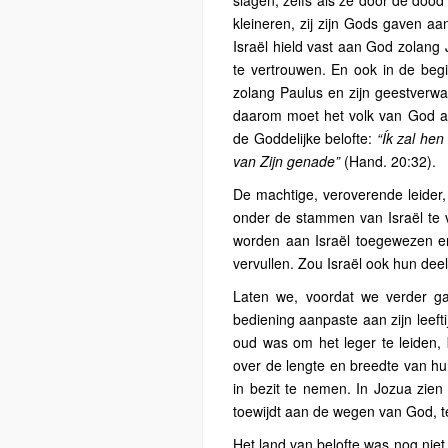
slagen, zelfs als ze door de doo
kleineren, zij zijn Gods gaven aa
Israël hield vast aan God zolan
te vertrouwen. En ook in de begi
zolang Paulus en zijn geestverw
daarom moet het volk van God al
de Goddelijke belofte:
“Ík zal hen 
van Zijn genade”
(Hand. 20:32).
De machtige, veroverende leider,
onder de stammen van Israël te v
worden aan Israël toegewezen en
vervullen. Zou Israël ook hun de
Laten we, voordat we verder ga
bediening aanpaste aan zijn leefti
oud was om het leger te leiden,
over de lengte en breedte van hu
in bezit te nemen. In Jozua zien
toewijdt aan de wegen van God, ter
Het land van belofte was nog niet 