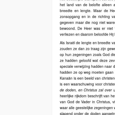
het land van de belofte alleen 
breedte en lengte. Maar de Hee
zonsopgang en in de richting va
gegeven maar die nog niet waren
bewoond. De Heer was er niet 
verliezen en daarom beloofde Hij 
Als Israël de lengte en breedte 
zouden ze dan zo traag zijn gew
op hun zegeningen zoals God di
ze hadden geloofd wat deze zeve
speciale verwijzing hadden naar 
hadden ze op weg moeten gaan na
Kanaän is een beeld van christen
is een waarschuwing voor christ
de doden, en Christus zal over u
heerlijke rijkdom beschrijft van h
van God de Vader in Christus, v
waar alle geestelijke zegeningen 
slapend onder de doden aangetroffe