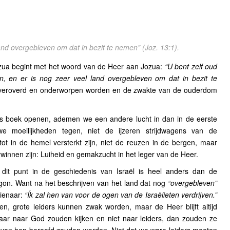
land overgebleven om dat in bezit te nemen”
(Joz. 13:1).
zua begint met het woord van de Heer aan Jozua:
“U bent zelf oud
 en er is nog zeer veel land overgebleven om dat in bezit te
 veroverd en onderworpen worden en de zwakte van de ouderdom
s boek openen, ademen we een andere lucht in dan in de eerste
 moeilijkheden tegen, niet de ijzeren strijdwagens van de
tot in de hemel versterkt zijn, niet de reuzen in de bergen, maar
erwinnen zijn: Luiheid en gemakzucht in het leger van de Heer.
it punt in de geschiedenis van Israël is heel anders dan de
on. Want na het beschrijven van het land dat nog
“overgebleven”
dienaar:
“Ík zal hen van voor de ogen van de Israëlieten verdrijven.”
, grote leiders kunnen zwak worden, maar de Heer blijft altijd
maar naar God zouden kijken en niet naar leiders, dan zouden ze