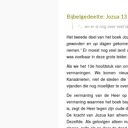
Bijbelgedeelte: Jozua 13
“… en er is nog zeer veel 
Het tweede deel van het boek Jo
geworden en op dagen gekomen,
nemen.”
Er moest nog veel land
was voelbaar in deze grote leider.
Als we het 13e hoofdstuk van on
vermaningen. We komen nieuwe
Kanaänieten, niet de steden die 
vijanden die nog moeilijker te ov
De vermaning van de Heer op d
vermaning waarmee het boek beg
is, zegt de Heer tegen zijn oude 
De kracht van Jozua kan afnemen
Dezelfde. Als gelovigen alleen 