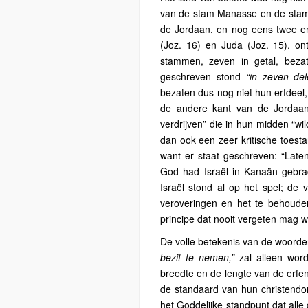
van de stam Manasse en de stam
de Jordaan, en nog eens twee en
(Joz. 16) en Juda (Joz. 15), on
stammen, zeven in getal, beza
geschreven stond
“in zeven de
bezaten dus nog niet hun erfdeel,
de andere kant van de Jordaan, 
verdrijven” die in hun midden “wi
dan ook een zeer kritische toest
want er staat geschreven: “Late
God had Israël in Kanaän gebra
Israël stond al op het spel; de
veroveringen en het te behoud
principe dat nooit vergeten mag 
De volle betekenis van de woord
bezit te nemen,”
zal alleen wor
breedte en de lengte van de erfen
de standaard van hun christendom
het Goddelijke standpunt dat alle