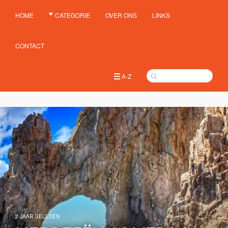
HOME
CATEGORIE
OVER ONS
LINKS
CONTACT
A-Z
2 JAAR GELEDEN