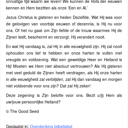
onrustige tijd waarin we leven! We kunnen de Rots der eeuwen
kennen en Hem bezitten als onze ‘Een en Al.’
Jezus Christus is gisteren en heden Dezelfde. Wat Hij was voor
de gelovigen van voorbije eeuwen of decennia, is Hij nu voor
ons. Of het nu gaat om Zijn liefde of de trouw waarmee Hij de
Zijnen leidt, beschermt en verzorgt, Hij verandert nooit.
En wat Hij vandaag is, zal Hij in alle eeuwigheid zijn. Hij zal nooit
ophouden ons lief te hebben en onze harten te vullen met
vreugde en voldoening. Wat een geweldige Heer en Heiland is
Hij! Moeten we Hem niet absoluut vertrouwen? Als Hij gisteren
met veel geduld de Zijnen heeft verdragen, als Hij onze harten
in alle eeuwigheid zal verblijden, zal Hij dan vandaag en morgen
niet voldoende voor ons zijn? Dat zal Hij zeker!
Deze zegening is Zijn belofte voor ons. Bezit u/jij Hem als
uw/jouw persoonlijke Heiland?
© The Good Seed
Geplaatst in:
Overdenking bijbeltekst