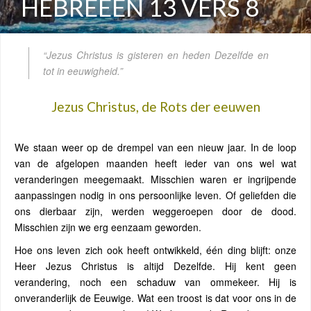
HEBREEËN 13 VERS 8
“Jezus Christus is gisteren en heden Dezelfde en
tot in eeuwigheid.”
Jezus Christus, de Rots der eeuwen
We staan weer op de drempel van een nieuw jaar. In de loop
van de afgelopen maanden heeft ieder van ons wel wat
veranderingen meegemaakt. Misschien waren er ingrijpende
aanpassingen nodig in ons persoonlijke leven. Of geliefden die
ons dierbaar zijn, werden weggeroepen door de dood.
Misschien zijn we erg eenzaam geworden.
Hoe ons leven zich ook heeft ontwikkeld, één ding blijft: onze
Heer Jezus Christus is altijd Dezelfde. Hij kent geen
verandering, noch een schaduw van ommekeer. Hij is
onveranderlijk de Eeuwige. Wat een troost is dat voor ons in de