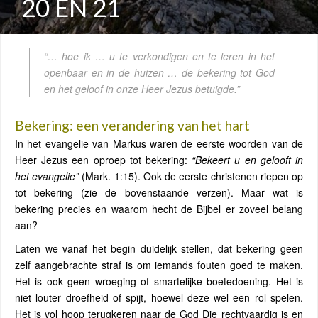
20 EN 21
“… hoe ik … u te verkondigen en te leren in het
openbaar en in de huizen … de bekering tot God
en het geloof in onze Heer Jezus betuigde.”
Bekering: een verandering van het hart
In het evangelie van Markus waren de eerste woorden van de
Heer Jezus een oproep tot bekering:
“Bekeert u en gelooft in
het evangelie”
(Mark. 1:15). Ook de eerste christenen riepen op
tot bekering (zie de bovenstaande verzen). Maar wat is
bekering precies en waarom hecht de Bijbel er zoveel belang
aan?
Laten we vanaf het begin duidelijk stellen, dat bekering geen
zelf aangebrachte straf is om iemands fouten goed te maken.
Het is ook geen wroeging of smartelijke boetedoening. Het is
niet louter droefheid of spijt, hoewel deze wel een rol spelen.
Het is vol hoop terugkeren naar de God Die rechtvaardig is en