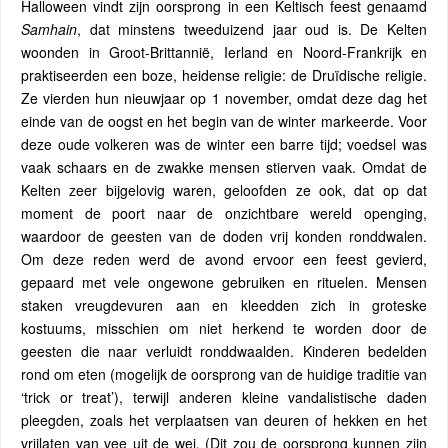
Halloween vindt zijn oorsprong in een Keltisch feest genaamd
Samhain
, dat minstens tweeduizend jaar oud is. De Kelten
woonden in Groot-Brittannië, Ierland en Noord-Frankrijk en
praktiseerden een boze, heidense religie: de Druïdische religie.
Ze vierden hun nieuwjaar op 1 november, omdat deze dag het
einde van de oogst en het begin van de winter markeerde. Voor
deze oude volkeren was de winter een barre tijd; voedsel was
vaak schaars en de zwakke mensen stierven vaak. Omdat de
Kelten zeer bijgelovig waren, geloofden ze ook, dat op dat
moment de poort naar de onzichtbare wereld openging,
waardoor de geesten van de doden vrij konden ronddwalen.
Om deze reden werd de avond ervoor een feest gevierd,
gepaard met vele ongewone gebruiken en rituelen. Mensen
staken vreugdevuren aan en kleedden zich in groteske
kostuums, misschien om niet herkend te worden door de
geesten die naar verluidt ronddwaalden. Kinderen bedelden
rond om eten (mogelijk de oorsprong van de huidige traditie van
‘trick or treat’), terwijl anderen kleine vandalistische daden
pleegden, zoals het verplaatsen van deuren of hekken en het
vrijlaten van vee uit de wei. (Dit zou de oorsprong kunnen zijn