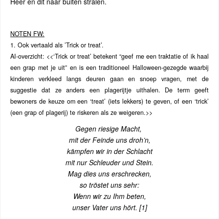
Heer en dit naar buiten stralen.
NOTEN FW:
1. Ook vertaald als ’Trick or treat’.
AI-overzicht: <<‘Trick or treat’ betekent “geef me een traktatie of ik haal
een grap met je uit” en is een traditioneel Halloween-gezegde waarbij
kinderen verkleed langs deuren gaan en snoep vragen, met de
suggestie dat ze anders een plagerijtje uithalen. De term geeft
bewoners de keuze om een ‘treat’ (iets lekkers) te geven, of een ‘trick’
(een grap of plagerij) te riskeren als ze weigeren.>>
Gegen riesige Macht,
mit der Feinde uns droh’n,
kämpfen wir in der Schlacht
mit nur Schleuder und Stein.
Mag dies uns erschrecken,
so tröstet uns sehr:
Wenn wir zu Ihm beten,
unser Vater uns hört.
[1]