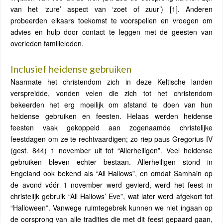
van het ‘zure’ aspect van ‘zoet of zuur’) [1]. Anderen
probeerden elkaars toekomst te voorspellen en vroegen om
advies en hulp door contact te leggen met de geesten van
overleden familieleden.
Inclusief heidense gebruiken
Naarmate het christendom zich in deze Keltische landen
verspreidde, vonden velen die zich tot het christendom
bekeerden het erg moeilijk om afstand te doen van hun
heidense gebruiken en feesten. Helaas werden heidense
feesten vaak gekoppeld aan zogenaamde christelijke
feestdagen om ze te rechtvaardigen; zo riep paus Gregorius IV
(gest. 844) 1 november uit tot “Allerheiligen”. Veel heidense
gebruiken bleven echter bestaan. Allerheiligen stond in
Engeland ook bekend als “All Hallows”, en omdat Samhain op
de avond vóór 1 november werd gevierd, werd het feest in
christelijk gebruik “All Hallows’ Eve”, wat later werd afgekort tot
“Halloween”. Vanwege ruimtegebrek kunnen we niet ingaan op
de oorsprong van alle tradities die met dit feest gepaard gaan,