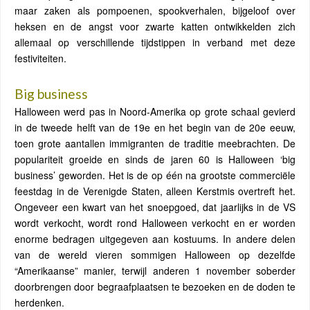
maar zaken als pompoenen, spookverhalen, bijgeloof over
heksen en de angst voor zwarte katten ontwikkelden zich
allemaal op verschillende tijdstippen in verband met deze
festiviteiten.
Big business
Halloween werd pas in Noord-Amerika op grote schaal gevierd
in de tweede helft van de 19e en het begin van de 20e eeuw,
toen grote aantallen immigranten de traditie meebrachten. De
populariteit groeide en sinds de jaren 60 is Halloween ‘big
business’ geworden. Het is de op één na grootste commerciële
feestdag in de Verenigde Staten, alleen Kerstmis overtreft het.
Ongeveer een kwart van het snoepgoed, dat jaarlijks in de VS
wordt verkocht, wordt rond Halloween verkocht en er worden
enorme bedragen uitgegeven aan kostuums. In andere delen
van de wereld vieren sommigen Halloween op dezelfde
“Amerikaanse” manier, terwijl anderen 1 november soberder
doorbrengen door begraafplaatsen te bezoeken en de doden te
herdenken.