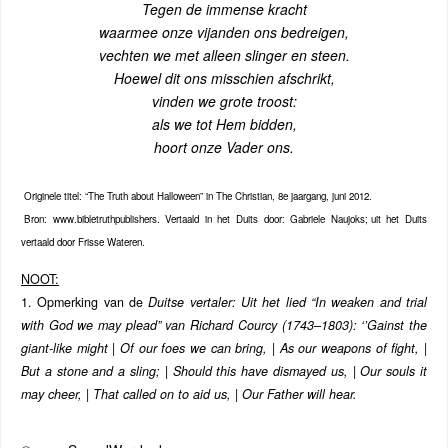
Tegen de immense kracht
waarmee onze vijanden ons bedreigen,
vechten we met alleen slinger en steen.
Hoewel dit ons misschien afschrikt,
vinden we grote troost:
als we tot Hem bidden,
hoort onze Vader ons.
Originele titel: “The Truth about Halloween” in The Christian, 8e jaargang, juni 2012.
Bron: www.bibletruthpublishers. Vertaald in het Duits door: Gabriele Naujoks;
uit het Duits
vertaald door Frisse Wateren.
NOOT:
1. Opmerking van de
Duitse vertaler: Uit het lied “In weaken and trial
with God we may plead” van Richard Courcy (1743–1803): ‘’Gainst the
giant-like might | Of our foes we can bring, | As our weapons of fight, |
But a stone and a sling; | Should this have dismayed us, | Our souls it
may cheer, | That called on to aid us, | Our Father will hear.