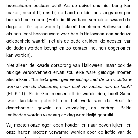
heerscharen bestaan ​​echt! Als de duivel ons niet bang kan
maken, neemt hij ons bij de hand en leidt ons langs een pad
bezaaid met snoep. (Het is in dit verband vermeldenswaard dat
degenen die tegenwoordig hekserij beoefenen Halloween niet
als een feest beschouwen; voor hen is Halloween een serieuze
gelegenheid waarbij, net als de oude druïden, de geesten van
de doden worden bevrijd en zo contact met hen opgenomen
kan worden).
Niet alleen de kwade oorsprong van Halloween, maar ook de
huidige verdorvenheid ervan zou elke ware gelovige moeten
afschrikken. “En h
ebt geen gemeenschap met de onvruchtbare
werken van de duisternis, maar stelt ze veeleer aan de kaak”
(Ef. 5:11). Sinds God mensen uit de wereld riep, heeft Satan
twee tactieken gebruikt om het werk van de Heer te
dwarsbomen: geweld en vervolging, en bedrog. Beide
methoden worden vandaag de dag wereldwijd gebruikt!
Wij moeten onze ogen open houden en naar boven kijken, en
onze harten moeten verwarmd worden door de liefde van de