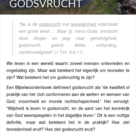
GODSVRUCHT
“Nu is de
godsvrucht
met
tevredenheid
inderdaad
een grote winst … Maar jij, mens Gods, ontvlucht
deze dingen en jaag naar gerechtigheid,
godsvrucht, geloof, liefde, volharding,
zachtmoedigheid”
(1 Tim. 6:6,11).
We leven in een wereld waarin zoveel mensen ontevreden en
ongelukkig zijn. Maar wat betekent het eigenlijk om tevreden te
zijn? Wat betekent het om godvruchtig te zijn?
Een Bijbelwoordenboek definieert godsvrucht als “de kwaliteit of
praktijk van het zich conformeren aan de wetten en wensen van
God; vroomheid en morele rechtschapenheid.” Het vervolgt:
“Wijsheid is leven in godsvrucht, en de aard van het koninkrijk
van God weerspiegelen in het dagelijks leven.” Dit is een nuttige
definitie, maar wat betekent het in de praktijk? Hoe ziet
tevredenheid eruit? Hoe ziet godsvrucht eruit?