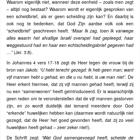
Waarom eigenlijk niet, wanneer deze eenheid – zoals men zegt
– altijd nog bestaat? Waarom wordt er eigenlijk gesproken van
een scheidbrief, als er geen scheiding zijn kan? En daarbij is
ook nog te bedenken, dat God Zijn aardse volk ook een
“scheidbrief” geschreven heeft.
“Maar Ik zag, toen Ik vanwege
alles waarin het afvallige Israël overspel had gepleegd, haar
weggestuurd had en haar een echtscheidingsbrief gegeven had
…”
(Jer. 3:8).
In Johannes 4 vers 17-18 zegt de Heer tegen de vrouw bij de
bron van Jakob:
“U hebt terecht gezegd: Ik heb geen man; want
vijf mannen hebt u gehad, en die u nu hebt, is uw man niet”
. De
Heer erkent hiermee, dat zij vijf mannen gehad heeft, terwijl zij
nu een “samenwonen” heeft geïntroduceerd. Er is waarschijnlijk
geen reden om te veronderstellen dat de vijf mannen gestorven
zijn, en zo wordt duidelijk dat iemand meerdere door God
“erkende” huwelijken hebben kan (daarmee wordt natuurlijk niet
gezegd, dat de Heer het goed gevonden heeft, dat zij zo veel
huwelijken heeft gehad – zeer zeker niet!).
De Schrift zegt:
“Wat God samengevoegd heeft, scheide de