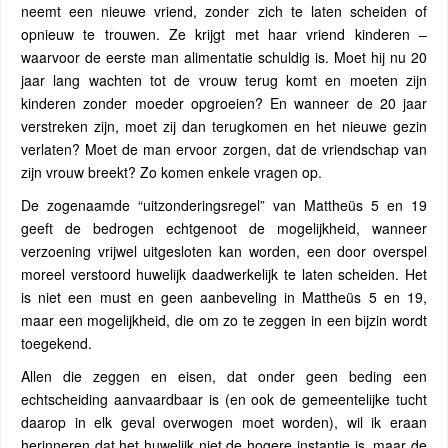
neemt een nieuwe vriend, zonder zich te laten scheiden of
opnieuw te trouwen. Ze krijgt met haar vriend kinderen –
waarvoor de eerste man alimentatie schuldig is. Moet hij nu 20
jaar lang wachten tot de vrouw terug komt en moeten zijn
kinderen zonder moeder opgroeien? En wanneer de 20 jaar
verstreken zijn, moet zij dan terugkomen en het nieuwe gezin
verlaten? Moet de man ervoor zorgen, dat de vriendschap van
zijn vrouw breekt? Zo komen enkele vragen op.
De zogenaamde “uitzonderingsregel” van Mattheüs 5 en 19
geeft de bedrogen echtgenoot de mogelijkheid, wanneer
verzoening vrijwel uitgesloten kan worden, een door overspel
moreel verstoord huwelijk daadwerkelijk te laten scheiden. Het
is niet een must en geen aanbeveling in Mattheüs 5 en 19,
maar een mogelijkheid, die om zo te zeggen in een bijzin wordt
toegekend.
Allen die zeggen en eisen, dat onder geen beding een
echtscheiding aanvaardbaar is (en ook de gemeentelijke tucht
daarop in elk geval overwogen moet worden), wil ik eraan
herinneren dat het huwelijk niet de hogere instantie is, maar de