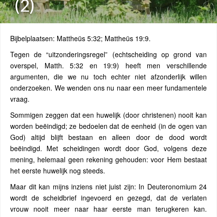
(2)
Bijbelplaatsen: Mattheüs 5:32; Mattheüs 19:9.
Tegen de “uitzonderingsregel” (echtscheiding op grond van
overspel, Matth. 5:32 en 19:9) heeft men verschillende
argumenten, die we nu toch echter niet afzonderlijk willen
onderzoeken. We wenden ons nu naar een meer fundamentele
vraag.
Sommigen zeggen dat een huwelijk (door christenen) nooit kan
worden beëindigd; ze bedoelen dat de eenheid (in de ogen van
God) altijd blijft bestaan en alleen door de dood wordt
beëindigd. Met scheidingen wordt door God, volgens deze
mening, helemaal geen rekening gehouden: voor Hem bestaat
het eerste huwelijk nog steeds.
Maar dit kan mijns inziens niet juist zijn: In Deuteronomium 24
wordt de scheidbrief ingevoerd en gezegd, dat de verlaten
vrouw nooit meer naar haar eerste man terugkeren kan.