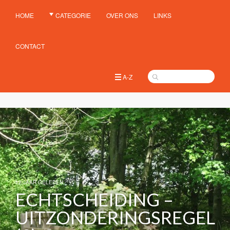
HOME
CATEGORIE
OVER ONS
LINKS
CONTACT
A-Z
12 JAAR GELEDEN
ECHTSCHEIDING –
UITZONDERINGSREGEL