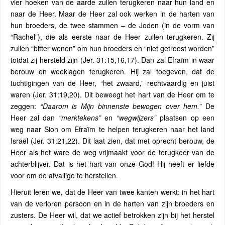
vier hoeken van de aarde zullen terugkeren naar hun land en
naar de Heer. Maar de Heer zal ook werken in de harten van
hun broeders, de twee stammen – de Joden (in de vorm van
“Rachel”), die als eerste naar de Heer zullen terugkeren. Zij
zullen “bitter wenen” om hun broeders en “niet getroost worden”
totdat zij hersteld zijn (Jer. 31:15,16,17). Dan zal Efraïm in waar
berouw en weeklagen terugkeren. Hij zal toegeven, dat de
tuchtigingen van de Heer, “het zwaard,” rechtvaardig en juist
waren (Jer. 31:19,20). Dit beweegt het hart van de Heer om te
zeggen:
“Daarom is Mijn binnenste bewogen over hem.”
De
Heer zal dan
“merktekens”
en
“wegwijzers”
plaatsen op een
weg naar Sion om Efraïm te helpen terugkeren naar het land
Israël (Jer. 31:21,22). Dit laat zien, dat met oprecht berouw, de
Heer als het ware de weg vrijmaakt voor de terugkeer van de
achterblijver. Dat is het hart van onze God! Hij heeft er liefde
voor om de afvallige te herstellen.
Hieruit leren we, dat de Heer van twee kanten werkt: in het hart
van de verloren persoon en in de harten van zijn broeders en
zusters. De Heer wil, dat we actief betrokken zijn bij het herstel