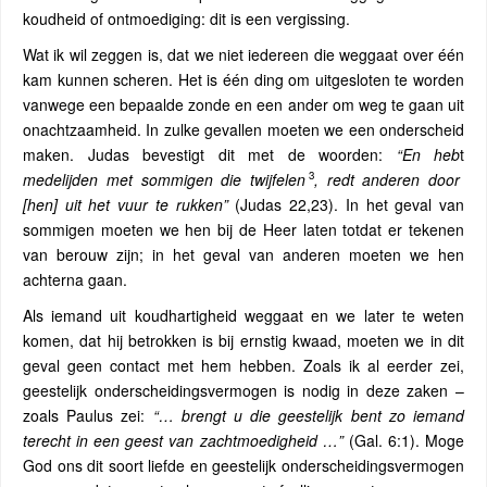
koudheid of ontmoediging: dit is een vergissing.
Wat ik wil zeggen is, dat we niet iedereen die weggaat over één
kam kunnen scheren. Het is één ding om uitgesloten te worden
vanwege een bepaalde zonde en een ander om weg te gaan uit
onachtzaamheid. In zulke gevallen moeten we een onderscheid
maken. Judas bevestigt dit met de woorden:
“En heb
t
3
medelijden met sommigen die twijfelen
, redt anderen door
[hen] uit het vuur te rukken”
(Judas 22,23). In het geval van
sommigen moeten we hen bij de Heer laten totdat er tekenen
van berouw zijn; in het geval van anderen moeten we hen
achterna gaan.
Als iemand uit koudhartigheid weggaat en we later te weten
komen, dat hij betrokken is bij ernstig kwaad, moeten we in dit
geval geen contact met hem hebben. Zoals ik al eerder zei,
geestelijk onderscheidingsvermogen is nodig in deze zaken –
zoals Paulus zei:
“… brengt u die geestelijk bent zo iemand
terecht in een geest van zachtmoedigheid …”
(Gal. 6:1). Moge
God ons dit soort liefde en geestelijk onderscheidingsvermogen