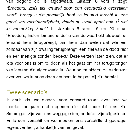
van degene die is afgedwaald. Galaten 6 vers 1 zegt:
“Broeders, zelfs als iemand door een overtreding overvallen
wordt, brengt u die geestelijk bent zo iemand terecht in een
2
geest van zachtmoedigheid, ziende op uzelf, opdat ook u
niet
in verzoeking komt.”
In Jakobus 5 vers 19 en 20 staat:
“Broeders, indien iemand onder u van de waarheid afdwaalt en
iemand hem terugbrengt, laat hem dan weten dat wie een
zondaar van zijn dwaling terugbrengt, een ziel van de dood redt
en een menigte zonden bedekt.” Deze verzen laten zien, dat er
iets voor ons is om te doen als het gaat om het terugbrengen
van iemand die afgedwaald is. We moeten bidden en nadenken
over wat we kunnen doen om hem te helpen bij zijn herstel.
Twee scenario’s
Ik denk, dat we steeds meer verward raken over hoe we
moeten omgaan met degenen die niet meer bij ons zijn.
Sommigen zijn van ons weggegleden, anderen zijn uitgesloten.
Er is een verschil en we moeten ons verschillend gedragen
tegenover hen, afhankelijk van het geval.