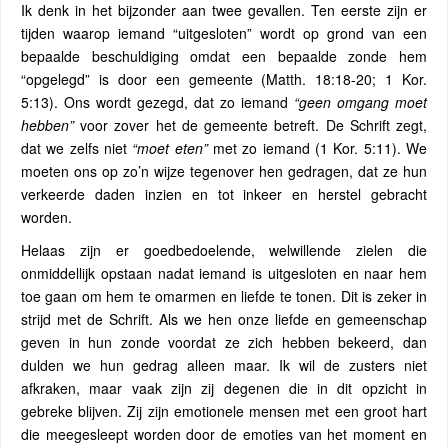
Ik denk in het bijzonder aan twee gevallen. Ten eerste zijn er
tijden waarop iemand “uitgesloten” wordt op grond van een
bepaalde beschuldiging omdat een bepaalde zonde hem
“opgelegd” is door een gemeente (Matth. 18:18-20; 1 Kor.
5:13). Ons wordt gezegd, dat zo iemand
“geen omgang moet
hebben”
voor zover het de gemeente betreft. De Schrift zegt,
dat we zelfs niet
“moet eten”
met zo iemand (1 Kor. 5:11). We
moeten ons op zo’n wijze tegenover hen gedragen, dat ze hun
verkeerde daden inzien en tot inkeer en herstel gebracht
worden.
Helaas zijn er goedbedoelende, welwillende zielen die
onmiddellijk opstaan nadat iemand is uitgesloten en naar hem
toe gaan om hem te omarmen en liefde te tonen. Dit is zeker in
strijd met de Schrift. Als we hen onze liefde en gemeenschap
geven in hun zonde voordat ze zich hebben bekeerd, dan
dulden we hun gedrag alleen maar. Ik wil de zusters niet
afkraken, maar vaak zijn zij degenen die in dit opzicht in
gebreke blijven. Zij zijn emotionele mensen met een groot hart
die meegesleept worden door de emoties van het moment en