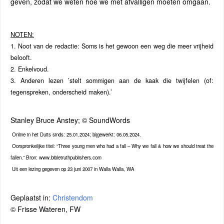
geven, zodat we weten hoe we met afvalligen moeten omgaan.
NOTEN:
1. Noot van de redactie: Soms is het gewoon een weg die meer vrijheid
belooft.
2. Enkelvoud.
3. Anderen lezen ’stelt sommigen aan de kaak die twijfelen (of:
tegenspreken, onderscheid maken).’
Stanley Bruce Anstey; © SoundWords
Online in het Duits sinds: 25.01.2024; bijgewerkt: 06.05.2024.
Oorspronkelijke titel: “Three young men who had a fall – Why we fall & how we should treat the
fallen.” Bron: www.bibletruthpublishers.com
Uit een lezing gegeven op 23 juni 2007 in Walla Walla, WA
Geplaatst in:
Christendom
© Frisse Wateren, FW