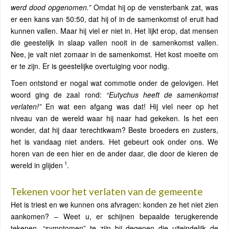
werd dood opgenomen.”
Omdat hij op de vensterbank zat, was
er een kans van 50:50, dat hij of in de samenkomst of eruit had
kunnen vallen. Maar hij viel er niet in. Het lijkt erop, dat mensen
die geestelijk in slaap vallen nooit in de samenkomst vallen.
Nee, je valt niet zomaar in de samenkomst. Het kost moeite om
er te zijn. Er is geestelijke overtuiging voor nodig.
Toen ontstond er nogal wat commotie onder de gelovigen. Het
woord ging de zaal rond:
“Eutychus heeft de samenkomst
verlaten!”
En wat een afgang was dat! Hij viel neer op het
niveau van de wereld waar hij naar had gekeken. Is het een
wonder, dat hij daar terechtkwam? Beste broeders en zusters,
het is vandaag niet anders. Het gebeurt ook onder ons. We
horen van de een hier en de ander daar, die door de kieren de
1
wereld in glijden
.
Tekenen voor het verlaten van de gemeente
Het is triest en we kunnen ons afvragen: konden ze het niet zien
aankomen? – Weet u, er schijnen bepaalde terugkerende
tekenen, “symptomen” te zijn bij degenen die uiteindelijk de