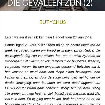
DIE GEVALLEN ZIJN (2)
EUTYCHUS
Laten we eerst eens kijken naar Handelingen 20 vers 7-12.
Handelingen 20 vers 7-12:
“Toen wij op de eerste [dag] van de
week vergaderd waren om brood te breken, sprak Paulus, die
de volgende dag zou vertrekken, hen toe en rekte zijn rede tot
middernacht. Nu waren er vele lampen in de bovenzaal waar wij
vergaderd waren. En een jongeman genaamd Eutychus zat in
het venster en werd door een diepe slaap bevangen, toen
Paulus lang sprak; en door de slaap bevangen viel hij van de
derde verdieping naar beneden en werd dood opgenomen.
Paulus echter kwam naar beneden, wierp zich op hem, sloeg
zijn armen om hem heen en zei: Maakt geen misbaar, want zijn
ziel is in hem. En hij ging naar boven, brak het brood en at, en
hij praatte lang [met hen] tot aan [de] dageraad, en zo vertrok