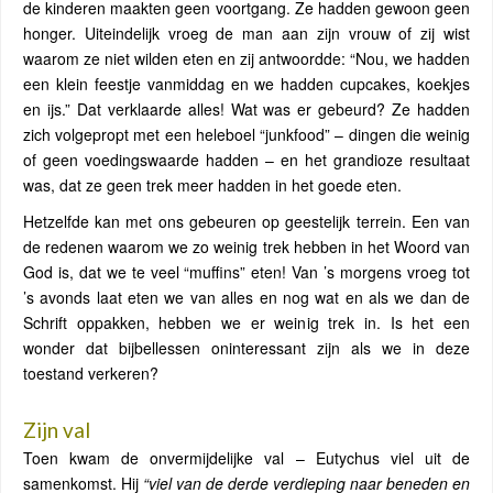
de kinderen maakten geen voortgang. Ze hadden gewoon geen
honger. Uiteindelijk vroeg de man aan zijn vrouw of zij wist
waarom ze niet wilden eten en zij antwoordde: “Nou, we hadden
een klein feestje vanmiddag en we hadden cupcakes, koekjes
en ijs.” Dat verklaarde alles! Wat was er gebeurd? Ze hadden
zich volgepropt met een heleboel “junkfood” – dingen die weinig
of geen voedingswaarde hadden – en het grandioze resultaat
was, dat ze geen trek meer hadden in het goede eten.
Hetzelfde kan met ons gebeuren op geestelijk terrein. Een van
de redenen waarom we zo weinig trek hebben in het Woord van
God is, dat we te veel “muffins” eten! Van ’s morgens vroeg tot
’s avonds laat eten we van alles en nog wat en als we dan de
Schrift oppakken, hebben we er weinig trek in. Is het een
wonder dat bijbellessen oninteressant zijn als we in deze
toestand verkeren?
Zijn val
Toen kwam de onvermijdelijke val – Eutychus viel uit de
samenkomst. Hij
“viel van de derde verdieping naar beneden en