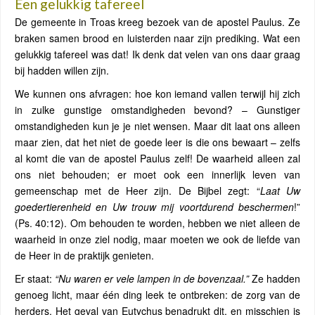
Een gelukkig tafereel
De gemeente in Troas kreeg bezoek van de apostel Paulus. Ze
braken samen brood en luisterden naar zijn prediking. Wat een
gelukkig tafereel was dat! Ik denk dat velen van ons daar graag
bij hadden willen zijn.
We kunnen ons afvragen: hoe kon iemand vallen terwijl hij zich
in zulke gunstige omstandigheden bevond? – Gunstiger
omstandigheden kun je je niet wensen. Maar dit laat ons alleen
maar zien, dat het niet de goede leer is die ons bewaart – zelfs
al komt die van de apostel Paulus zelf! De waarheid alleen zal
ons niet behouden; er moet ook een innerlijk leven van
gemeenschap met de Heer zijn. De Bijbel zegt: “
Laat Uw
goedertierenheid en Uw trouw mij voortdurend beschermen
!”
(Ps. 40:12). Om behouden te worden, hebben we niet alleen de
waarheid in onze ziel nodig, maar moeten we ook de liefde van
de Heer in de praktijk genieten.
Er staat:
“Nu waren er vele lampen in de bovenzaal.”
Ze hadden
genoeg licht, maar één ding leek te ontbreken: de zorg van de
herders. Het geval van Eutychus benadrukt dit, en misschien is