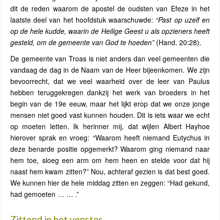
dit de reden waarom de apostel de oudsten van Efeze in het
laatste deel van het hoofdstuk waarschuwde:
“Past op uzelf en
op de hele kudde, waarin de Heilige Geest u als opzieners heeft
gesteld, om de gemeente van God te hoeden”
(Hand. 20:28).
De gemeente van Troas is niet anders dan veel gemeenten die
vandaag de dag in de Naam van de Heer bijeenkomen. We zijn
bevoorrecht, dat we veel waarheid over de leer van Paulus
hebben teruggekregen dankzij het werk van broeders in het
begin van de 19e eeuw, maar het lijkt erop dat we onze jonge
mensen niet goed vast kunnen houden. Dit is iets waar we echt
op moeten letten. Ik herinner mij, dat wijlen Albert Hayhoe
hierover sprak en vroeg: “Waarom heeft niemand Eutychus in
deze benarde positie opgemerkt? Waarom ging niemand naar
hem toe, sloeg een arm om hem heen en stelde voor dat hij
naast hem kwam zitten?” Nou, achteraf gezien is dat best goed.
We kunnen hier de hele middag zitten en zeggen: “Had gekund,
had gemoeten … … .”
Zittend in het venster