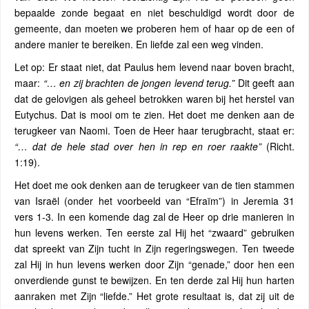
bepaalde zonde begaat en niet beschuldigd wordt door de
gemeente, dan moeten we proberen hem of haar op de een of
andere manier te bereiken. En liefde zal een weg vinden.
Let op: Er staat niet, dat Paulus hem levend naar boven bracht,
maar:
“… en zij brachten de jongen levend terug.”
Dit geeft aan
dat de gelovigen als geheel betrokken waren bij het herstel van
Eutychus. Dat is mooi om te zien. Het doet me denken aan de
terugkeer van Naomi. Toen de Heer haar terugbracht, staat er:
“… dat de hele stad over hen in rep en roer raakte”
(Richt.
1:19).
Het doet me ook denken aan de terugkeer van de tien stammen
van Israël (onder het voorbeeld van “Efraïm”) in Jeremia 31
vers 1-3. In een komende dag zal de Heer op drie manieren in
hun levens werken. Ten eerste zal Hij het “zwaard” gebruiken
dat spreekt van Zijn tucht in Zijn regeringswegen. Ten tweede
zal Hij in hun levens werken door Zijn “genade,” door hen een
onverdiende gunst te bewijzen. En ten derde zal Hij hun harten
aanraken met Zijn “liefde.” Het grote resultaat is, dat zij uit de