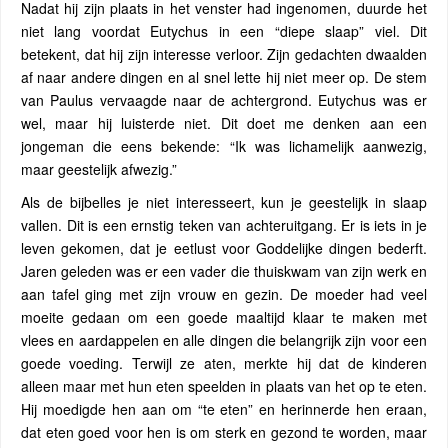
Nadat hij zijn plaats in het venster had ingenomen, duurde het
niet lang voordat Eutychus in een “diepe slaap” viel. Dit
betekent, dat hij zijn interesse verloor. Zijn gedachten dwaalden
af naar andere dingen en al snel lette hij niet meer op. De stem
van Paulus vervaagde naar de achtergrond. Eutychus was er
wel, maar hij luisterde niet. Dit doet me denken aan een
jongeman die eens bekende: “Ik was lichamelijk aanwezig,
maar geestelijk afwezig.”
Als de bijbelles je niet interesseert, kun je geestelijk in slaap
vallen. Dit is een ernstig teken van achteruitgang. Er is iets in je
leven gekomen, dat je eetlust voor Goddelijke dingen bederft.
Jaren geleden was er een vader die thuiskwam van zijn werk en
aan tafel ging met zijn vrouw en gezin. De moeder had veel
moeite gedaan om een goede maaltijd klaar te maken met
vlees en aardappelen en alle dingen die belangrijk zijn voor een
goede voeding. Terwijl ze aten, merkte hij dat de kinderen
alleen maar met hun eten speelden in plaats van het op te eten.
Hij moedigde hen aan om “te eten” en herinnerde hen eraan,
dat eten goed voor hen is om sterk en gezond te worden, maar