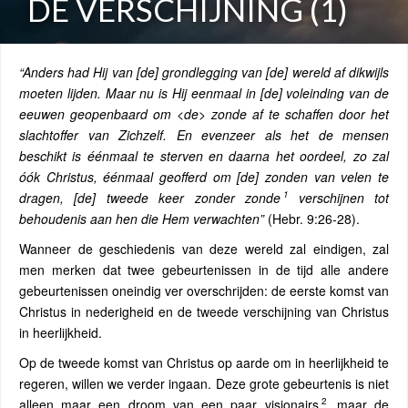
DE VERSCHIJNING (1)
“Anders had Hij van [de] grondlegging van [de] wereld af dikwijls
moeten lijden. Maar nu is Hij eenmaal in [de] voleinding van de
eeuwen geopenbaard om <de> zonde af te schaffen door het
slachtoffer van Zichzelf. En evenzeer als het de mensen
beschikt is éénmaal te sterven en daarna het oordeel, zo zal
óók Christus, éénmaal geofferd om [de] zonden van velen te
1
dragen, [de] tweede keer zonder zonde
verschijnen tot
behoudenis aan hen die Hem verwachten”
(Hebr. 9:26-28).
Wanneer de geschiedenis van deze wereld zal eindigen, zal
men merken dat twee gebeurtenissen in de tijd alle andere
gebeurtenissen oneindig ver overschrijden: de eerste komst van
Christus in nederigheid en de tweede verschijning van Christus
in heerlijkheid.
Op de tweede komst van Christus op aarde om in heerlijkheid te
regeren, willen we verder ingaan. Deze grote gebeurtenis is niet
2
alleen maar een droom van een paar visionairs
, maar de