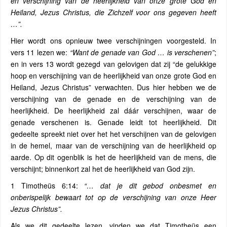
en verschijning van de heerlijkheid van onze grote God en
Heiland, Jezus Christus, die Zichzelf voor ons gegeven heeft
…”.
Hier wordt ons opnieuw twee verschijningen voorgesteld. In
vers 11 lezen we:
“Want de genade van God … is verschenen”
;
en in vers 13 wordt gezegd van gelovigen dat zij “de gelukkige
hoop en verschijning van de heerlijkheid van onze grote God en
Heiland, Jezus Christus” verwachten. Dus hier hebben we de
verschijning van de genade en de verschijning van de
heerlijkheid. De heerlijkheid zal dáár verschijnen, waar de
genade verschenen is. Genade leidt tot heerlijkheid. Dit
gedeelte spreekt niet over het het verschijnen van de gelovigen
in de hemel, maar van de verschijning van de heerlijkheid op
aarde. Op dit ogenblik is het de heerlijkheid van de mens, die
verschijnt; binnenkort zal het de heerlijkheid van God zijn.
1 Timotheüs 6:14:
“… dat je dit gebod onbesmet en
onberispelijk bewaart tot op de verschijning van onze Heer
Jezus Christus”.
Als we dit gedeelte lezen, vinden we dat Timotheüs een