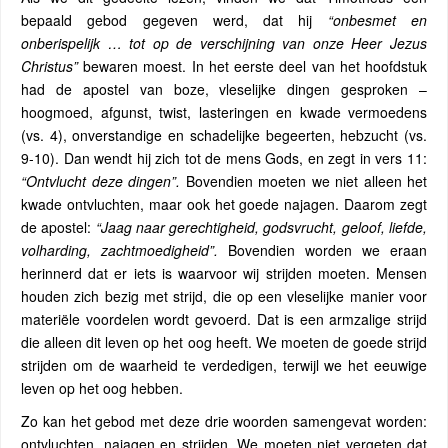
bepaald gebod gegeven werd, dat hij
“onbesmet en
onberispelijk … tot op de verschijning van onze Heer Jezus
Christus”
bewaren moest. In het eerste deel van het hoofdstuk
had de apostel van boze, vleselijke dingen gesproken –
hoogmoed, afgunst, twist, lasteringen en kwade vermoedens
(vs. 4), onverstandige en schadelijke begeerten, hebzucht (vs.
9-10). Dan wendt hij zich tot de mens Gods, en zegt in vers 11:
“Ontvlucht deze dingen”.
Bovendien moeten we niet alleen het
kwade ontvluchten, maar ook het goede najagen. Daarom zegt
de apostel:
“Jaag naar gerechtigheid, godsvrucht, geloof, liefde,
volharding, zachtmoedigheid”.
Bovendien worden we eraan
herinnerd dat er iets is waarvoor wij strijden moeten. Mensen
houden zich bezig met strijd, die op een vleselijke manier voor
materiële voordelen wordt gevoerd. Dat is een armzalige strijd
die alleen dit leven op het oog heeft. We moeten de goede strijd
strijden om de waarheid te verdedigen, terwijl we het eeuwige
leven op het oog hebben.
Zo kan het gebod met deze drie woorden samengevat worden:
ontvluchten, najagen en strijden. We moeten niet vergeten dat