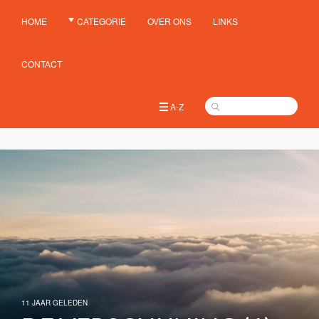
HOME
CATEGORIE
OVER ONS
LINKS
CONTACT
A-Z
11 JAAR GELEDEN