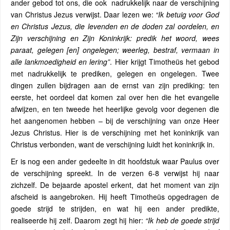
ander gebod tot ons, die ook nadrukkelijk naar de verschijning
van Christus Jezus verwijst. Daar lezen we:
“Ik betuig voor God
en Christus Jezus, die levenden en de doden zal oordelen, en
Zijn verschijning en Zijn Koninkrijk: predik het woord, wees
paraat, gelegen [en] ongelegen; weerleg, bestraf, vermaan in
alle lankmoedigheid en lering”
. Hier krijgt Timotheüs het gebod
met nadrukkelijk te prediken, gelegen en ongelegen. Twee
dingen zullen bijdragen aan de ernst van zijn prediking: ten
eerste, het oordeel dat komen zal over hen die het evangelie
afwijzen, en ten tweede het heerlijke gevolg voor degenen die
het aangenomen hebben – bij de verschijning van onze Heer
Jezus Christus. Hier is de verschijning met het koninkrijk van
Christus verbonden, want de verschijning luidt het koninkrijk in.
Er is nog een ander gedeelte in dit hoofdstuk waar Paulus over
de verschijning spreekt. In de verzen 6-8 verwijst hij naar
zichzelf. De bejaarde apostel erkent, dat het moment van zijn
afscheid is aangebroken. Hij heeft Timotheüs opgedragen de
goede strijd te strijden, en wat hij een ander predikte,
realiseerde hij zelf. Daarom zegt hij hier:
“Ik heb de goede strijd