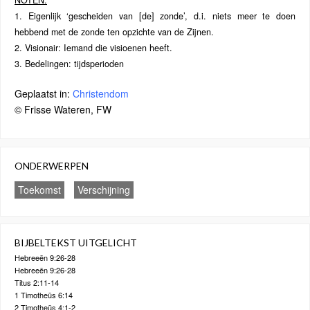
NOTEN:
1. Eigenlijk ‘gescheiden van [de] zonde’, d.i. niets meer te doen
hebbend met de zonde ten opzichte van de Zijnen.
2. Visionair: Iemand die visioenen heeft.
3. Bedelingen: tijdsperioden
Geplaatst in:
Christendom
© Frisse Wateren, FW
ONDERWERPEN
Toekomst
Verschijning
BIJBELTEKST UITGELICHT
Hebreeën 9:26-28
Hebreeën 9:26-28
Titus 2:11-14
1 Timotheüs 6:14
2 Timotheüs 4:1-2