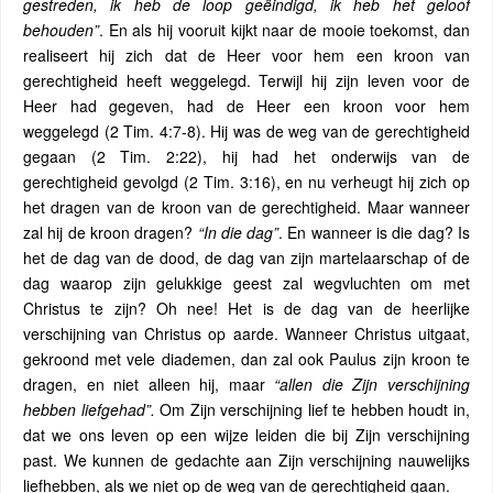
gestreden, ik heb de loop geëindigd, ik heb het geloof
behouden”
. En als hij vooruit kijkt naar de mooie toekomst, dan
realiseert hij zich dat de Heer voor hem een kroon van
gerechtigheid heeft weggelegd. Terwijl hij zijn leven voor de
Heer had gegeven, had de Heer een kroon voor hem
weggelegd (2 Tim. 4:7-8). Hij was de weg van de gerechtigheid
gegaan (2 Tim. 2:22), hij had het onderwijs van de
gerechtigheid gevolgd (2 Tim. 3:16), en nu verheugt hij zich op
het dragen van de kroon van de gerechtigheid. Maar wanneer
zal hij de kroon dragen?
“In die dag”
. En wanneer is die dag? Is
het de dag van de dood, de dag van zijn martelaarschap of de
dag waarop zijn gelukkige geest zal wegvluchten om met
Christus te zijn? Oh nee! Het is de dag van de heerlijke
verschijning van Christus op aarde. Wanneer Christus uitgaat,
gekroond met vele diademen, dan zal ook Paulus zijn kroon te
dragen, en niet alleen hij, maar
“allen die Zijn verschijning
hebben liefgehad”.
Om Zijn verschijning lief te hebben houdt in,
dat we ons leven op een wijze leiden die bij Zijn verschijning
past. We kunnen de gedachte aan Zijn verschijning nauwelijks
liefhebben, als we niet op de weg van de gerechtigheid gaan.