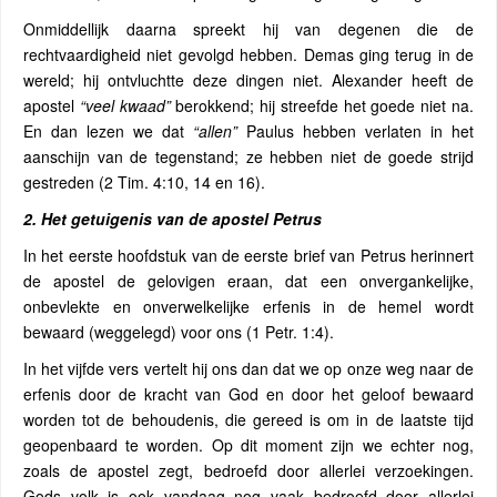
Onmiddellijk daarna spreekt hij van degenen die de
rechtvaardigheid niet gevolgd hebben. Demas ging terug in de
wereld; hij ontvluchtte deze dingen niet. Alexander heeft de
apostel
“veel kwaad”
berokkend; hij streefde het goede niet na.
En dan lezen we dat
“allen”
Paulus hebben verlaten in het
aanschijn van de tegenstand; ze hebben niet de goede strijd
gestreden (2 Tim. 4:10, 14 en 16).
2. Het getuigenis van de apostel Petrus
In het eerste hoofdstuk van de eerste brief van Petrus herinnert
de apostel de gelovigen eraan, dat een onvergankelijke,
onbevlekte en onverwelkelijke erfenis in de hemel wordt
bewaard (weggelegd) voor ons (1 Petr. 1:4).
In het vijfde vers vertelt hij ons dan dat we op onze weg naar de
erfenis door de kracht van God en door het geloof bewaard
worden tot de behoudenis, die gereed is om in de laatste tijd
geopenbaard te worden. Op dit moment zijn we echter nog,
zoals de apostel zegt, bedroefd door allerlei verzoekingen.
Gods volk is ook vandaag nog vaak bedroefd door allerlei