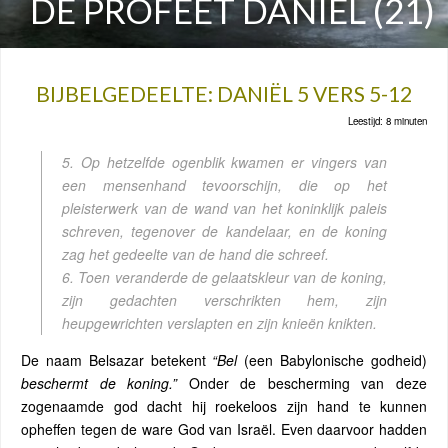
DE PROFEET DANIËL (21)
BIJBELGEDEELTE: DANIËL 5 VERS 5-12
Leestijd: 8 minuten
5. Op hetzelfde ogenblik kwamen er vingers van
een mensenhand tevoorschijn, die op het
pleisterwerk van de wand van het koninklijk paleis
schreven, tegenover de kandelaar, en de koning
zag het gedeelte van de hand die schreef.
6. Toen veranderde de gelaatskleur van de koning,
zijn gedachten verschrikten hem, zijn
heupgewrichten verslapten en zijn knieën knikten.
De naam Belsazar betekent
“Bel
(een Babylonische godheid)
beschermt de koning.”
Onder de bescherming van deze
zogenaamde god dacht hij roekeloos zijn hand te kunnen
opheffen tegen de ware God van Israël. Even daarvoor hadden