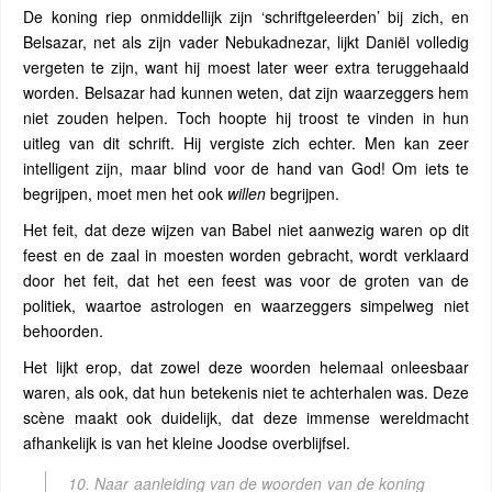
De koning riep onmiddellijk zijn ‘schriftgeleerden’ bij zich, en
Belsazar, net als zijn vader Nebukadnezar, lijkt Daniël volledig
vergeten te zijn, want hij moest later weer extra teruggehaald
worden. Belsazar had kunnen weten, dat zijn waarzeggers hem
niet zouden helpen. Toch hoopte hij troost te vinden in hun
uitleg van dit schrift. Hij vergiste zich echter. Men kan zeer
intelligent zijn, maar blind voor de hand van God! Om iets te
begrijpen, moet men het ook
willen
begrijpen.
Het feit, dat deze wijzen van Babel niet aanwezig waren op dit
feest en de zaal in moesten worden gebracht, wordt verklaard
door het feit, dat het een feest was voor de groten van de
politiek, waartoe astrologen en waarzeggers simpelweg niet
behoorden.
Het lijkt erop, dat zowel deze woorden helemaal onleesbaar
waren, als ook, dat hun betekenis niet te achterhalen was. Deze
scène maakt ook duidelijk, dat deze immense wereldmacht
afhankelijk is van het kleine Joodse overblijfsel.
10. Naar aanleiding van de woorden van de koning