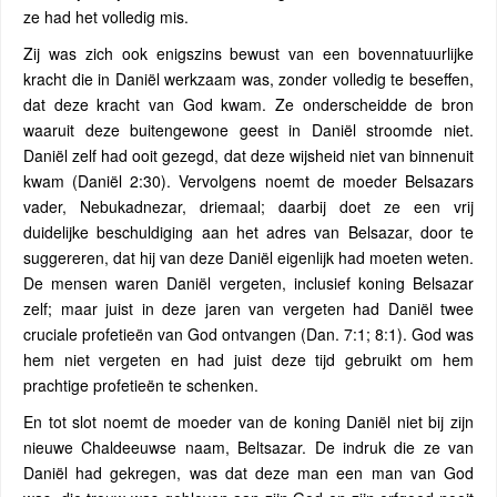
ze had het volledig mis.
Zij was zich ook enigszins bewust van een bovennatuurlijke
kracht die in Daniël werkzaam was, zonder volledig te beseffen,
dat deze kracht van God kwam. Ze onderscheidde de bron
waaruit deze buitengewone geest in Daniël stroomde niet.
Daniël zelf had ooit gezegd, dat deze wijsheid niet van binnenuit
kwam (Daniël 2:30). Vervolgens noemt de moeder Belsazars
vader, Nebukadnezar, driemaal; daarbij doet ze een vrij
duidelijke beschuldiging aan het adres van Belsazar, door te
suggereren, dat hij van deze Daniël eigenlijk had moeten weten.
De mensen waren Daniël vergeten, inclusief koning Belsazar
zelf; maar juist in deze jaren van vergeten had Daniël twee
cruciale profetieën van God ontvangen (Dan. 7:1; 8:1). God was
hem niet vergeten en had juist deze tijd gebruikt om hem
prachtige profetieën te schenken.
En tot slot noemt de moeder van de koning Daniël niet bij zijn
nieuwe Chaldeeuwse naam, Beltsazar. De indruk die ze van
Daniël had gekregen, was dat deze man een man van God