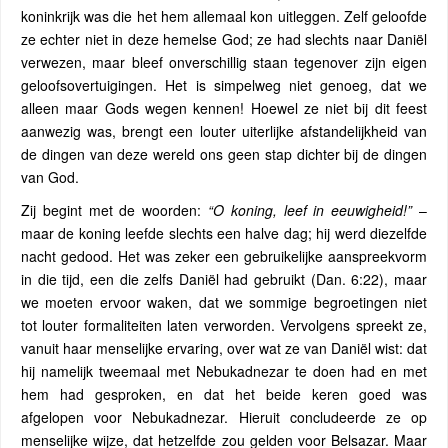
koninkrijk was die het hem allemaal kon uitleggen. Zelf geloofde
ze echter niet in deze hemelse God; ze had slechts naar Daniël
verwezen, maar bleef onverschillig staan ​​tegenover zijn eigen
geloofsovertuigingen. Het is simpelweg niet genoeg, dat we
alleen maar Gods wegen kennen! Hoewel ze niet bij dit feest
aanwezig was, brengt een louter uiterlijke afstandelijkheid van
de dingen van deze wereld ons geen stap dichter bij de dingen
van God.
Zij begint met de woorden:
“O koning, leef in eeuwigheid!”
–
maar de koning leefde slechts een halve dag; hij werd diezelfde
nacht gedood. Het was zeker een gebruikelijke aanspreekvorm
in die tijd, een die zelfs Daniël had gebruikt (Dan. 6:22), maar
we moeten ervoor waken, dat we sommige begroetingen niet
tot louter formaliteiten laten verworden. Vervolgens spreekt ze,
vanuit haar menselijke ervaring, over wat ze van Daniël wist: dat
hij namelijk tweemaal met Nebukadnezar te doen had en met
hem had gesproken, en dat het beide keren goed was
afgelopen voor Nebukadnezar. Hieruit concludeerde ze op
menselijke wijze, dat hetzelfde zou gelden voor Belsazar. Maar