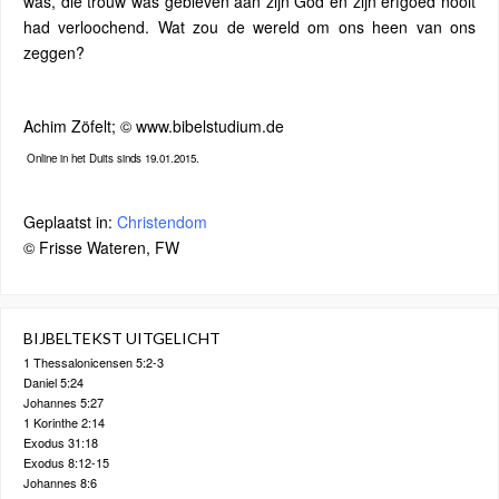
was, die trouw was gebleven aan zijn God en zijn erfgoed nooit
had verloochend. Wat zou de wereld om ons heen van ons
zeggen?
Achim Zöfelt; © www.bibelstudium.de
Online in het Duits sinds 19.01.2015.
Geplaatst in:
Christendom
© Frisse Wateren, FW
BIJBELTEKST UITGELICHT
1 Thessalonicensen 5:2-3
Daniel 5:24
Johannes 5:27
1 Korinthe 2:14
Exodus 31:18
Exodus 8:12-15
Johannes 8:6