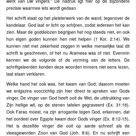
werk van Uw vingers.”
De nadruk ligt hier op de bijzondere
precisie waarmee iets wordt gedaan.
Het schrift staat op het pleisterwerk van de wand, tegenover de
kandelaar. God laat er licht op schijnen, zodat iedereen het kan
zien. Maar de goddelozen begrijpen het nog steeds niet, en ook
hun eigen goden kunnen hen niet helpen (1 Kor. 2:14). We
kunnen niet met zekerheid zeggen in welke menselijke taal dit
schrift is geschreven, of het nu Aramees was of niet. Evenmin
kennen we de volgorde of de vorming van de letters. De
schriftgeleerden konden deze woorden immers niet eens lezen,
laat staan ​​verklaren.
Welke hand het ook was, het kwam van God; daarom moeten
we enigszins voorzichtig zijn hier direct te spreken van Gods
vinger. De vinger van God heeft ooit de Wet, de uitdrukking van
Zijn heilige wil, op de stenen tafelen gegraveerd (Ex. 31:18).
Ook Farao moest, na zijn arrogantie tegen God, erkennen, dat
het oordeel over Egypte kwam door Gods vinger (Ex. 8:12-15).
Het is dezelfde vinger die ooit op aarde schreef als de
vleesgeworden Zoon van God (Joh. 8:6). En nu schrijft een