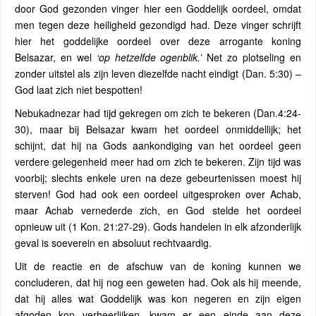
door God gezonden vinger hier een Goddelijk oordeel, omdat
men tegen deze heiligheid gezondigd had. Deze vinger schrijft
hier het goddelijke oordeel over deze arrogante koning
Belsazar, en wel
‘op hetzelfde ogenblik.’
Net zo plotseling en
zonder uitstel als zijn leven diezelfde nacht eindigt (Dan. 5:30) –
God laat zich niet bespotten!
Nebukadnezar had tijd gekregen om zich te bekeren (Dan.4:24-
30), maar bij Belsazar kwam het oordeel onmiddellijk; het
schijnt, dat hij na Gods aankondiging van het oordeel geen
verdere gelegenheid meer had om zich te bekeren. Zijn tijd was
voorbij; slechts enkele uren na deze gebeurtenissen moest hij
sterven! God had ook een oordeel uitgesproken over Achab,
maar Achab vernederde zich, en God stelde het oordeel
opnieuw uit (1 Kon. 21:27-29). Gods handelen in elk afzonderlijk
geval is soeverein en absoluut rechtvaardig.
Uit de reactie en de afschuw van de koning kunnen we
concluderen, dat hij nog een geweten had. Ook als hij meende,
dat hij alles wat Goddelijk was kon negeren en zijn eigen
afgoden kon verheerlijken, kwam er een einde aan deze