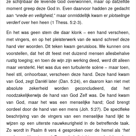
ze schijnbaar de levende God overwonnen, maar op datzelfde
moment greep deze God in. Even daarvoor hadden ze gedacht
aan
“vrede en veiligheid,”
maar onmiddellijk kwam er
plotselinge
verderf
over hen heen (1 Thess. 5:2-3).
En het was geen stem die daar klonk – een hand verscheen,
met vingers, en op het pleisterwerk van de wand schreef deze
hand vier woorden. Dit teken kwam geruisloos. We kunnen ons
voorstellen, dat het dit feest met duizend mensen allesbehalve
rustig toeging; en toen de wijn zijn werking deed, werd dit alleen
maar versterkt. Het was dus een turbulente scène – maar toen,
heel stil, onhoorbaar, verscheen deze hand. Deze hand kwam
van God, zegt Daniël later (Dan. 5:24), en daarom kan niet met
absolute zekerheid worden geconcludeerd, dat het
noodzakelijkerwijs de hand van God Zelf was. De hand kwam
van God, maar het was een menselijke hand; God brengt
oordeel door de hand van een mens (Joh. 5:27). De specifieke
beschrijving van de vingers van een menselijke hand lijkt te
wijzen op een uiterste nauwkeurigheid in de betreffende taak.
Zo wordt in Psalm 8 vers 4 gesproken over de hemel als
“het