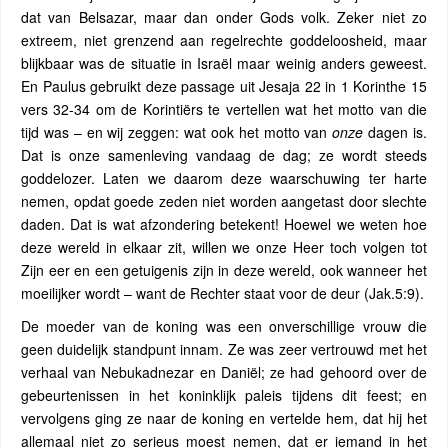
dat van Belsazar, maar dan onder Gods volk. Zeker niet zo
extreem, niet grenzend aan regelrechte goddeloosheid, maar
blijkbaar was de situatie in Israël maar weinig anders geweest.
En Paulus gebruikt deze passage uit Jesaja 22 in 1 Korinthe 15
vers 32-34 om de Korintiërs te vertellen wat het motto van die
tijd was – en wij zeggen: wat ook het motto van
onze
dagen is.
Dat is onze samenleving vandaag de dag; ze wordt steeds
goddelozer. Laten we daarom deze waarschuwing ter harte
nemen, opdat goede zeden niet worden aangetast door slechte
daden. Dat is wat afzondering betekent! Hoewel we weten hoe
deze wereld in elkaar zit, willen we onze Heer toch volgen tot
Zijn eer en een getuigenis zijn in deze wereld, ook wanneer het
moeilijker wordt – want de Rechter staat voor de deur (Jak.5:9).
De moeder van de koning was een onverschillige vrouw die
geen duidelijk standpunt innam. Ze was zeer vertrouwd met het
verhaal van Nebukadnezar en Daniël; ze had gehoord over de
gebeurtenissen in het koninklijk paleis tijdens dit feest; en
vervolgens ging ze naar de koning en vertelde hem, dat hij het
allemaal niet zo serieus moest nemen, dat er iemand in het