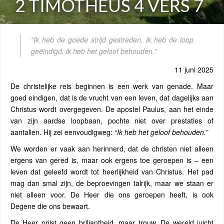
2 TIMOTHEÜS 4 VERS 7
“Ik heb de goede strijd gestreden, ik heb de loop
geëindigd, ik heb het geloof behouden.”
11 juni 2025
De christelijke reis beginnen is een werk van genade. Maar
goed eindigen, dat is de vrucht van een leven, dat dagelijks aan
Christus wordt overgegeven. De apostel Paulus, aan het einde
van zijn aardse loopbaan, pochte niet over prestaties of
aantallen. Hij zei eenvoudigweg:
“Ik heb het geloof behouden.”
We worden er vaak aan herinnerd, dat de christen niet alleen
ergens van gered is, maar ook ergens toe geroepen is – een
leven dat geleefd wordt tot heerlijkheid van Christus. Het pad
mag dan smal zijn, de beproevingen talrijk, maar we staan er
niet alleen voor. De Heer die ons geroepen heeft, is ook
Degene die ons bewaart.
De Heer prijst geen briljantheid, maar trouw. De wereld juicht