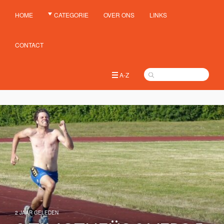
HOME
CATEGORIE
OVER ONS
LINKS
CONTACT
A-Z
2 JAAR GELEDEN