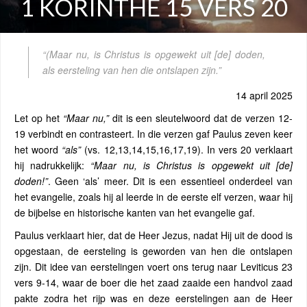
1 KORINTHE 15 VERS 20
“(Maar nu, is Christus is opgewekt uit [de] doden,
als eersteling van hen die ontslapen zijn.”
14 april 2025
Let op het
“Maar nu,”
dit is een sleutelwoord dat de verzen 12-
19 verbindt en contrasteert. In die verzen gaf Paulus zeven keer
het woord
“als”
(vs. 12,13,14,15,16,17,19). In vers 20 verklaart
hij nadrukkelijk:
“Maar nu, is Christus is opgewekt uit [de]
doden!”
. Geen ‘als’ meer. Dit is een essentieel onderdeel van
het evangelie, zoals hij al leerde in de eerste elf verzen, waar hij
de bijbelse en historische kanten van het evangelie gaf.
Paulus verklaart hier, dat de Heer Jezus, nadat Hij uit de dood is
opgestaan, de eersteling is geworden van hen die ontslapen
zijn. Dit idee van eerstelingen voert ons terug naar Leviticus 23
vers 9-14, waar de boer die het zaad zaaide een handvol zaad
pakte zodra het rijp was en deze eerstelingen aan de Heer