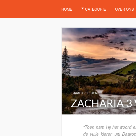
HOME
CATEGORIE
OVER ONS
3 JAAR GELEDEN
ZACHARIA 3 
“Toen nam Hij het woord e
de vuile kleren uit! Daar