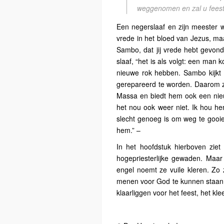
weggenomen en zal u feest
Een negerslaaf en zijn meester w
vrede in het bloed van Jezus, maa
Sambo, dat jij vrede hebt gevond
slaaf, “het is als volgt: een ma
nieuwe rok hebben. Sambo kijkt na
gerepareerd te worden. Daarom ze
Massa en biedt hem ook een nieuw
het nou ook weer niet. Ik hou he
slecht genoeg is om weg te gooie
hem.” –
In het hoofdstuk hierboven ziet
hogepriesterlijke gewaden. Maa
engel noemt ze vuile kleren. Zo
menen voor God te kunnen staan, o
klaarliggen voor het feest, het kl