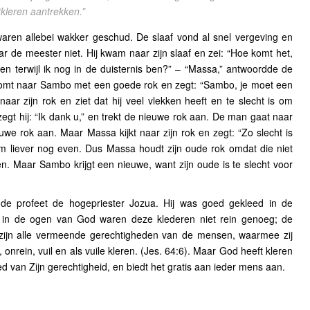
kleren aantrekken.”
aren allebei wakker geschud. De slaaf vond al snel vergeving en
r de meester niet. Hij kwam naar zijn slaaf en zei: “Hoe komt het,
en terwijl ik nog in de duisternis ben?” – “Massa,” antwoordde de
n komt naar Sambo met een goede rok en zegt: “Sambo, je moet een
ar zijn rok en ziet dat hij veel vlekken heeft en te slecht is om
gt hij: “Ik dank u,” en trekt de nieuwe rok aan. De man gaat naar
e rok aan. Maar Massa kijkt naar zijn rok en zegt: “Zo slecht is
m liever nog even. Dus Massa houdt zijn oude rok omdat die niet
n. Maar Sambo krijgt een nieuwe, want zijn oude is te slecht voor
 de profeet de hogepriester Jozua. Hij was goed gekleed in de
r in de ogen van God waren deze klederen niet rein genoeg; de
 zijn alle vermeende gerechtigheden van de mensen, waarmee zij
nrein, vuil en als vuile kleren. (Jes. 64:6). Maar God heeft kleren
eed van Zijn gerechtigheid, en biedt het gratis aan ieder mens aan.