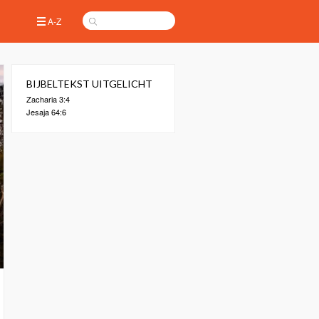
A-Z
BIJBELTEKST UITGELICHT
Zacharia 3:4
Jesaja 64:6