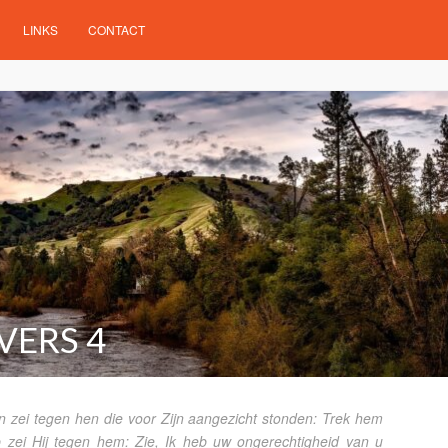
LINKS
CONTACT
VERS 4
n zei tegen hen die voor Zijn aangezicht stonden: Trek hem
op zei Hij tegen hem: Zie, Ik heb uw ongerechtigheid van u