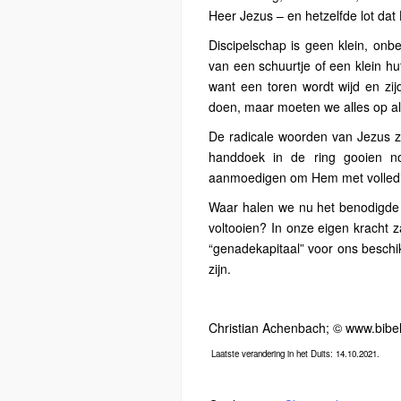
Heer Jezus – en hetzelfde lot d
Discipelschap is geen klein, onb
van een schuurtje of een klein hu
want een toren wordt wijd en zij
doen, maar moeten we alles op all
De radicale woorden van Jezus z
handdoek in de ring gooien n
aanmoedigen om Hem met volledig
Waar halen we nu het benodigde 
voltooien? In onze eigen kracht z
“genadekapitaal” voor ons beschi
zijn.
Christian Achenbach; © www.bibel
Laatste verandering in het Duits: 14.10.2021.