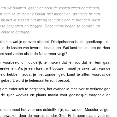
oren wil bouwen, gaat niet eerst de kosten zitten berekenen,
om hem te voltooien? Opdat niet misschien, wanneer hij een
ij niet in staat is het [werk] tot een einde te brengen, allen
en te bespotten en zeggen: Deze mens begon te bouwen en
n einde te brengen.”
et iets wat je er even bij doet. Discipelschap is niet goedkoop – en
et je de kosten van tevoren inschatten. Wat kost het jou om de Heer
et spel zetten als je de Nazarener volgt?
n voorbeeld om duidelijk te maken dat je, voordat je Hem gaat
erekenen. Als je een toren wilt bouwen, moet je zeker zijn van de
eld hebben, zodat je niet zonder geld komt te zitten voordat de
t gebeurt, word je helemaal terecht bespot.
eg om euforisch te beginnen, het evangelie met ijver te verkondigen
 de ijver wegvalt en plaats maakt voor geestelijke traagheid en
n, dan moet het voor ons duidelijk zijn, dat we een Meester volgen
 afgewezen door de wereld zonder God. Er is geen plaats voor de