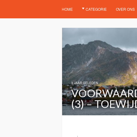
HOME
CATEGORIE
OVER ONS
3 JAAR GELEDEN
VOORWAARD
(3) – TOEWI