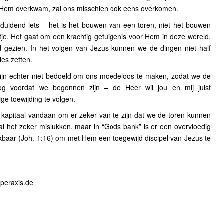
at Hem overkwam, zal ons misschien ook eens overkomen.
eduidend iets – het is het bouwen van een toren, niet het bouwen
tje. Het gaat om een krachtig getuigenis voor Hem in deze wereld,
d gezien. In het volgen van Jezus kunnen we de dingen niet half
es zetten.
ijn echter niet bedoeld om ons moedeloos te maken, zodat we de
og voordat we begonnen zijn – de Heer wil jou en mij juist
e toewijding te volgen.
kapitaal vandaan om er zeker van te zijn dat we de toren kunnen
al het zeker mislukken, maar in “Gods bank” is er een overvloedig
kbaar (Joh. 1:16) om met Hem een toegewijd discipel van Jezus te
peraxis.de