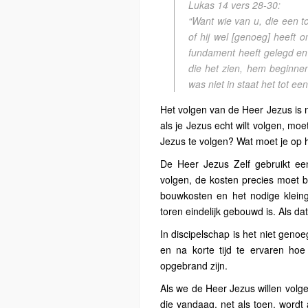
Lukas 14 vers 28-30:
“Want wie van u, die een t
of hij wel [genoeg] heeft 
fundament heeft gelegd en h
die het zien, hem beginn
was niet in staat het tot ee
Het volgen van de Heer Jezus is ni
als je Jezus echt wilt volgen, mo
Jezus te volgen? Wat moet je op h
De Heer Jezus Zelf gebruikt ee
volgen, de kosten precies moet b
bouwkosten en het nodige kleing
toren eindelijk gebouwd is. Als da
In discipelschap is het niet geno
en na korte tijd te ervaren hoe
opgebrand zijn.
Als we de Heer Jezus willen volge
die vandaag, net als toen, wordt