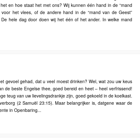
t het en hoe staat het met ons? Wij kunnen één hand in de “mand
n voor het vlees, of de andere hand in de “mand van de Geest”
 De hele dag door doen wij het één of het ander. In welke mand
het gevoel gehad, dat u veel moest drinken? Wel, wat zou uw keus
an de beste Engelse thee, goed bereid en heet – heel verfrissend!
e teug van uw lievelingsdrankje zijn, goed gekoeld in de koelkast.
h verborg (2 Samuël 23:15). Maar belangrijker is, datgene waar de
ente in Openbaring...