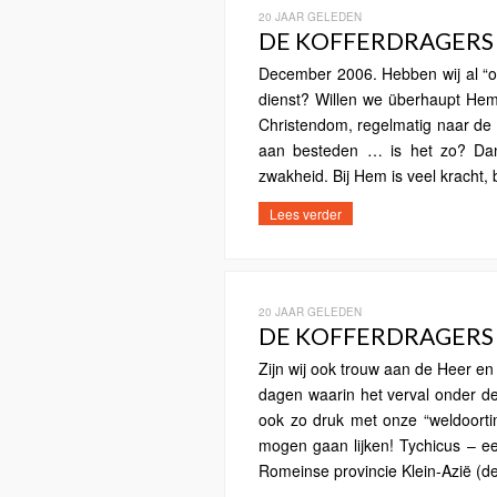
20 JAAR GELEDEN
DE KOFFERDRAGERS V
December 2006. Hebben wij al “o
dienst? Willen we überhaupt Hem 
Christendom, regelmatig naar de 
aan besteden … is het zo? Dan
zwakheid. Bij Hem is veel kracht, 
Lees verder
20 JAAR GELEDEN
DE KOFFERDRAGERS V
Zijn wij ook trouw aan de Heer en 
dagen waarin het verval onder d
ook zo druk met onze “weldoorti
mogen gaan lijken! Tychicus – ee
Romeinse provincie Klein-Azië (de