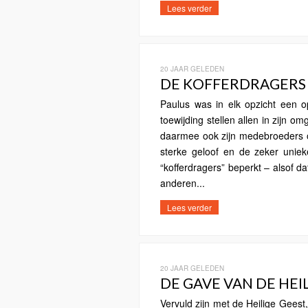
Lees verder
20 JAAR GELEDEN
DE KOFFERDRAGERS V
Paulus was in elk opzicht een op
toewijding stellen allen in zijn 
daarmee ook zijn medebroeders 
sterke geloof en de zeker uniek
“kofferdragers” beperkt – alsof d
anderen...
Lees verder
20 JAAR GELEDEN
DE GAVE VAN DE HEI
Vervuld zijn met de Heilige Gees