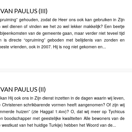
AN PAULUS (III)
pruiming” gehouden, zodat de Heer ons ook kan gebruiken in Zijn
wel dienen of vinden we het zo wel lekker makkelijk? Een beetje
bijeenkomsten van de gemeente gaan, maar verder niet teveel tijd
 is directe “opruiming” geboden met belijdenis van zonden en
beste vrienden, ook in 2007. Hij is nog niet gekomen en...
AN PAULUS (II)
kan Hij ook ons in Zijn dienst inzetten in de dagen waarin wij leven,
e Christenen schrikbarende vormen heeft aangenomen? Of zijn wij
mmerde huizen” (zie Haggaï 1:4vv)? O, dat wij meer op Tychicus
n boodschapper met geestelijke kwaliteiten Alle bewoners van de
 westkust van het huidige Turkije) hebben het Woord van de...