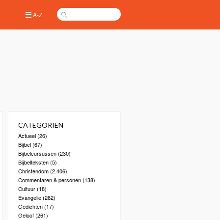
A-Z
CATEGORIËN
Actueel
(26)
Bijbel
(67)
Bijbelcursussen
(230)
Bijbelteksten
(5)
Christendom
(2.406)
Commentaren & personen
(138)
Cultuur
(18)
Evangelie
(262)
Gedichten
(17)
Geloof
(261)