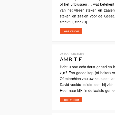
of het uitblussen … wat beteken
van het vlees” steken en zaaie
steken en zaaien voor de Geest.
steekt u, steek jij...
Lees verder
20 JAAR GELEDEN
AMBITIE
Hebt u ooit echt dorst gehad en 
zijn? Een goede kop (of beker) v
Of misschien zou uw keus een lang
David voelde zoiets toen hij zic
Heer naar kijkt in de laatste geme
Lees verder