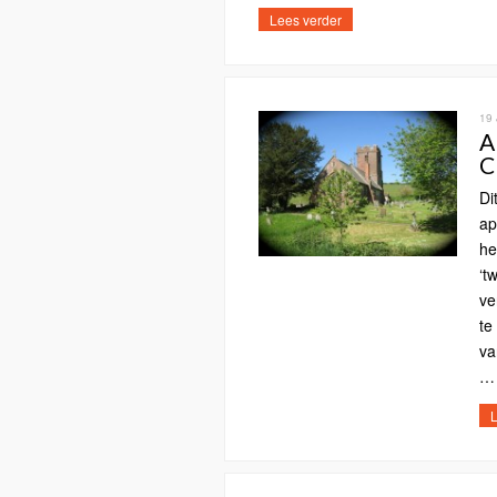
Lees verder
19
A
C
Di
ap
he
‘t
ve
te
va
… 
L