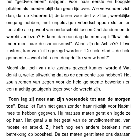
het “geldverdienen” najagen. Voor haar eerste en hoogste
plichten als moeder blijft dan geen tijd over. Wie verwondert zich
dan, dat de kinderen bij de buren voor de t.v. zitten, wereldlijke
omgang hebben, met ongelovigen vriendschappen sluiten en
tenslotte alle gevoel van onderscheid tussen Christendom en de
wereld verliezen? Er komt dan een dag dat men zegt: “Ik wil niet
meer mee naar de samenkomst”. Waar zijn de Achsa’s? Lieve
zusters, kan van jullie gezegd worden: “De hele stad – de hele
gemeente – weet dat u een deugdelijke vrouw bent?”.
Mocht dat toch van alle zusters gezegd kunnen worden! Wat
denkt u, welke uitwerking dat op de gemeente zou hebben? Het
zou stromen van zegen voor de hele gemeente bewerken en
een machtig getuigenis tegenover de wereld zijn.
“Toen lag zij neer aan zijn voetendek tot aan de morgen
toe”
. Boaz liet Ruth niet gaan zonder haar rijkelijk voor Naómi
mee te hebben gegeven. Hij mat zes maten gerst en legde ze
op haar. Het getal 6 is het getal van de onvolkomenheid, van
moeite en arbeid. Zij heeft nog een andere betekenis met
betrekking op boosheid. De zes maten gerst laten ons daaraan