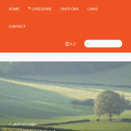
HOME
CATEGORIE
OVER ONS
LINKS
CONTACT
A-Z
21 JAAR GELEDEN