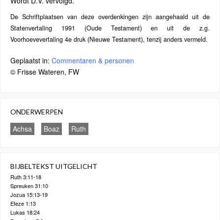
Wordt D.V. vervolgd.
De Schriftplaatsen van deze overdenkingen zijn aangehaald uit de
Statenvertaling 1991 (Oude Testament) en uit de z.g.
Voorhoevevertaling 4e druk (Nieuwe Testament), tenzij anders vermeld.
Geplaatst in:
Commentaren & personen
© Frisse Wateren, FW
ONDERWERPEN
Achsa
Boaz
Ruth
BIJBELTEKST UITGELICHT
Ruth 3:11-18
Spreuken 31:10
Jozua 15:13-19
Efeze 1:13
Lukas 18:24