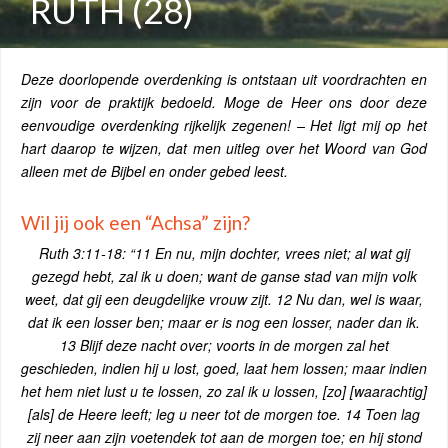
RUTH (28)
Deze doorlopende overdenking is ontstaan uit voordrachten en
zijn voor de praktijk bedoeld. Moge de Heer ons door deze
eenvoudige overdenking rijkelijk zegenen! – Het ligt mij op het
hart daarop te wijzen, dat men uitleg over het Woord van God
alleen met de Bijbel en onder gebed leest.
Wil jij ook een “Achsa” zijn?
Ruth 3:11-18: “11 En nu, mijn dochter, vrees niet; al wat gij
gezegd hebt, zal ik u doen; want de ganse stad van mijn volk
weet, dat gij een deugdelijke vrouw zijt. 12 Nu dan, wel is waar,
dat ik een losser ben; maar er is nog een losser, nader dan ik.
13 Blijf deze nacht over; voorts in de morgen zal het
geschieden, indien hij u lost, goed, laat hem lossen; maar indien
het hem niet lust u te lossen, zo zal ik u lossen, [zo] [waarachtig]
[als] de Heere leeft; leg u neer tot de morgen toe. 14 Toen lag
zij neer aan zijn voetendek tot aan de morgen toe; en hij stond