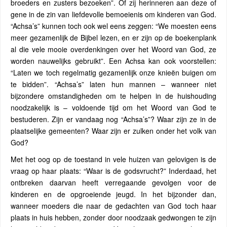
broeders en zusters bezoeken”. Of zij herinneren aan deze of
gene in de zin van liefdevolle bemoeienis om kinderen van God.
“Achsa’s” kunnen toch ook wel eens zeggen: “We moesten eens
meer gezamenlijk de Bijbel lezen, en er zijn op de boekenplank
al die vele mooie overdenkingen over het Woord van God, ze
worden nauwelijks gebruikt”. Een Achsa kan ook voorstellen:
“Laten we toch regelmatig gezamenlijk onze knieën buigen om
te bidden”. “Achsa’s” laten hun mannen – wanneer niet
bijzondere omstandigheden om te helpen in de huishouding
noodzakelijk is – voldoende tijd om het Woord van God te
bestuderen. Zijn er vandaag nog “Achsa’s”? Waar zijn ze in de
plaatselijke gemeenten? Waar zijn er zulken onder het volk van
God?
Met het oog op de toestand in vele huizen van gelovigen is de
vraag op haar plaats: “Waar is de godsvrucht?” Inderdaad, het
ontbreken daarvan heeft verregaande gevolgen voor de
kinderen en de opgroeiende jeugd. In het bijzonder dan,
wanneer moeders die naar de gedachten van God toch haar
plaats in huis hebben, zonder door noodzaak gedwongen te zijn