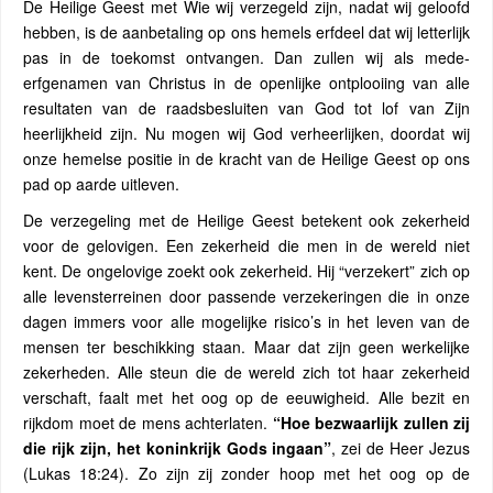
De Heilige Geest met Wie wij verzegeld zijn, nadat wij geloofd
hebben, is de aanbetaling op ons hemels erfdeel dat wij letterlijk
pas in de toekomst ontvangen. Dan zullen wij als mede-
erfgenamen van Christus in de openlijke ontplooiing van alle
resultaten van de raadsbesluiten van God tot lof van Zijn
heerlijkheid zijn. Nu mogen wij God verheerlijken, doordat wij
onze hemelse positie in de kracht van de Heilige Geest op ons
pad op aarde uitleven.
De verzegeling met de Heilige Geest betekent ook zekerheid
voor de gelovigen. Een zekerheid die men in de wereld niet
kent. De ongelovige zoekt ook zekerheid. Hij “verzekert” zich op
alle levensterreinen door passende verzekeringen die in onze
dagen immers voor alle mogelijke risico’s in het leven van de
mensen ter beschikking staan. Maar dat zijn geen werkelijke
zekerheden. Alle steun die de wereld zich tot haar zekerheid
verschaft, faalt met het oog op de eeuwigheid. Alle bezit en
rijkdom moet de mens achterlaten.
“Hoe bezwaarlijk zullen zij
die rijk zijn, het koninkrijk Gods ingaan”
, zei de Heer Jezus
(Lukas 18:24). Zo zijn zij zonder hoop met het oog op de