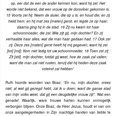
op, eer dat de een de ander kennen kon; want hij zei: Het
worde niet bekend, dat een vrouw op de dorsvloer gekomen is.
15 Voorts zei hij: Neem de sluier, die op u is, en houd die; en zij
hield hem; en hij mat zes [maten] gerst, en legde ze op haar;
daarna ging hij in de stad. 16 Zij nu kwam tot haar
schoonmoeder, die zei: Wie zijt gij, mijn dochter? En zij
verhaalde haar alles, wat die man haar gedaan had. 17 Ook zei
zij: Deze zes [maten] gerst heeft hij mij gegeven; want hij zei
[tot] [mij]: Kom niet ledig tot uw schoonmoeder. 18 Toen zei zij:
Zit [stil], mijn dochter, totdat gij weet, hoe de zaak zal vallen;
want die man zal niet rusten, tenzij dat hij heden deze zaak
voleind zal hebben”
Ruth hoorde woorden van Boaz:
“En nu, mijn dochter, vrees
niet; al wat gij gezegd hebt, zal ik u doen; want de ganse stad
van mijn volks weet, dat gij een deugdelijke vrouw zijt”.
Wat een
genade! Waarlijk, ware trouwe harten kunnen onmogelijk
verborgen blijven. Onze Boaz, de Heer Jezus, houdt er van om
onze aangelegenheden in Zijn machtige handen van liefde te