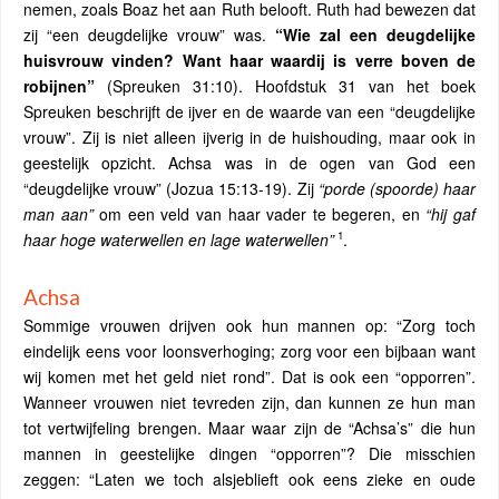
nemen, zoals Boaz het aan Ruth belooft. Ruth had bewezen dat
zij “een deugdelijke vrouw” was.
“Wie zal een deugdelijke
huisvrouw vinden? Want haar waardij is verre boven de
robijnen”
(Spreuken 31:10). Hoofdstuk 31 van het boek
Spreuken beschrijft de ijver en de waarde van een “deugdelijke
vrouw”. Zij is niet alleen ijverig in de huishouding, maar ook in
geestelijk opzicht. Achsa was in de ogen van God een
“deugdelijke vrouw” (Jozua 15:13-19). Zij
“porde (spoorde) haar
man aan”
om een veld van haar vader te begeren, en
“hij gaf
1
haar hoge waterwellen en lage waterwellen”
.
Achsa
Sommige vrouwen drijven ook hun mannen op: “Zorg toch
eindelijk eens voor loonsverhoging; zorg voor een bijbaan want
wij komen met het geld niet rond”. Dat is ook een “opporren”.
Wanneer vrouwen niet tevreden zijn, dan kunnen ze hun man
tot vertwijfeling brengen. Maar waar zijn de “Achsa’s” die hun
mannen in geestelijke dingen “opporren”? Die misschien
zeggen: “Laten we toch alsjeblieft ook eens zieke en oude