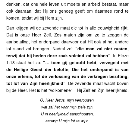
denken, dat ons hele leven uit moeite en arbeid bestaat, maar
ook daaraan, dat Hij ons genoeg geeft om daarmee rond te
komen, totdat wij bij Hem zijn.
Dan krijgen wij de zevende maat die tot in alle eeuwigheid rijkt.
Dat is onze Heer Zelf. Zes maten zijn om zo te zeggen de
aanbetaling, het onderpand daarvoor dat Hij ook al het andere
tot stand zal brengen. Naómi zei:
“die man zal niet rusten,
tenzij dat hij heden deze zaak voleind zal hebben”
. In Efeze
1:13 staat het zo:
“… toen gij geloofd hebt, verzegeld met
de Heilige Geest der belofte, Die het onderpand is van
onze erfenis, tot de verlossing van de verkregen bezitting,
tot lof van Zijn heerlijkheid”
. De zevende maat wacht boven
bij de Heer. Het is het “volkomene” – Hij Zelf en Zijn heerlijkheid.
O, Heer Jezus, mijn vertrouwen,
wat zal het voor mijn ziele zijn,
U in heerlijkheid aanschouwen,
eeuwig U mijn lof te wij’n.