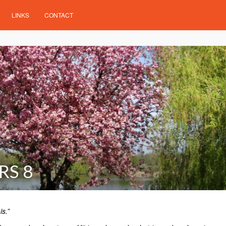
LINKS
CONTACT
RS 8
s.”