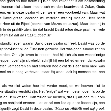
, hoe goed en hoe trouw Hij is en hoe zeker het is om bescherming
kunnen niet alleen theoretisch worden beantwoord. Zeker, Gods
em, en in deze psalm vinden we er een voorbeeld van. Maar wat
 dat David graag iedereen wil vertellen wat hij met de Heer heeft
eer uit de Bijbel (boeken van Mozes en Jozua). Maar toen hij in
h in de praktijk zien. En dat bracht David ertoe deze psalm en vele
ef en zie dat de HEERE goed is!”
standigheden waarin David deze psalm schreef. David was op de
jn toevlucht bij de Filistijnen gezocht. Het was geen slimme zet en
orden. Om zijn leven te redden, had hij zich als een waanzinnige
eppen over zijn sluwheid, schrijft hij een loflied en een dankpsalm
oeten vernederen en had ervaren hoe dicht de Heer hem nabij was
mel en is hoog verheven, maar Hij woont ook bij mensen met een
 als we niet weten hoe het verder moet, en we hoeven niet te
ke situaties verstrikt zijn. Het “enige” wat we moeten doen, is op de
n en Hem vrezen. Dan zullen we merken, dat Hij als een muur om
g en nabijheid ervaren – en er zal een lied op onze lippen zijn, een
 Eigenlijk zegt David in deze psalm:
“Maak de HEERE met mij groot,