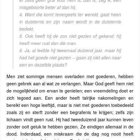
er zelfs geen graf voor hem is, dan is, zeg ik, een
misgeboorte beter af dan hij.
4. Want die komt tevergeefs ter wereld, gaat heen
in duisternis en zijn naam wordt in de duisternis
bedekt.
5. Ook heeft hij de zon niet gezien of gekend: hij
heeft meer rust dan die man.
6. Ja, al leefde hij tweemaal duizend jaar, maar hij
had het goede niet gezien – gaan zij niet allen naar
een en dezelfde plaats?
Men ziet sommige mensen overladen met goederen, hebben
geen gebrek aan al wat ze verlangen. Maar God geeft hem niet
de mogelijkheid om ervan te genieten; een vreemdeling doet er
zich tegoed aan. Een ander heeft talrijke nakomelingen en
bereikt een hoge leeftijd, maar is niet met goederen toebedeeld
zoals zij en sterft zonder een begrafenis te krijgen; zelfs zijn
lichaam vindt geen rust. Hij had tweeduizend jaar kunnen leven
zonder ooit geluk te hebben gezien. Ze eindigen allemaal in de
dood. Inderdaad, een miskraam die de dag nog nooit heeft