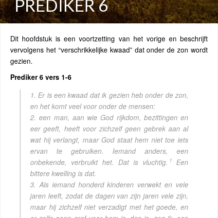
PREDIKER 6
Dit hoofdstuk is een voortzetting van het vorige en beschrijft
vervolgens het “verschrikkelijke kwaad” dat onder de zon wordt
gezien.
Prediker 6 vers 1-6
1. Er is een kwaad dat ik gezien heb onder de zon,
en het komt veel voor onder de mensen:
2. een man, aan wie God rijkdom, bezittingen en
eer geeft, heeft voor zichzelf geen gebrek aan al
wat hij verlangt, maar God staat hem niet toe iets
ervan te gebruiken. Iemand anders, een
1
onbekende, verbruikt het. Dat is vluchtig.
Een
bittere kwelling is dat.
3. Als iemand honderd kinderen verwekt en vele
jaren leeft, zodat de dagen van zijn jaren vele zijn,
maar hij zichzelf niet verzadigt met het goede, en