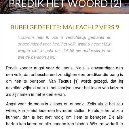
PREDIK HET WOORD (2)
BIJBELGEDEELTE: MALEACHI 2 VERS 9
“Daarom heb Ik ook u verachtelijk gemaakt en
onbeduidend voor heel het volk, want u neemt Mijn
wegen niet in acht en ziet bij uw onderwijs in de
wet de persoon aan.’
Predik zonder angst voor de mens. Niets is onwaardiger dan
een volk, dat onbeschaamd zondigt en een prediker die bang is
om hen te berispen. Van Tacitus [1] wordt gezegd, dat hij
dezelfde vrijheid nam in het schrijven over het leven van keizers
als zij namen in het leiden ervan.
Angst voor de mens is zinloos en onnodig. Zelfs als je het zou
willen, kun je niet iedereen tevreden stellen. En als je het al zou
kunnen, dan is het niet nodig om Hem te behagen Die alle
harten kan keren en alle handen kan binden. Wie trouw durft te