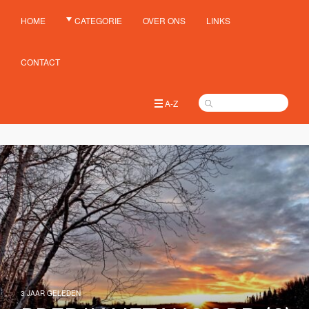
HOME
CATEGORIE
OVER ONS
LINKS
CONTACT
A-Z
3 JAAR GELEDEN