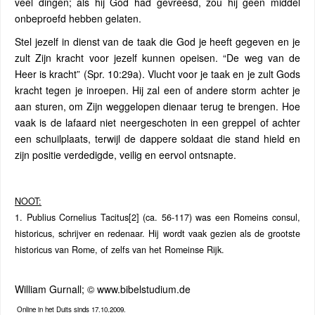
veel dingen; als hij God had gevreesd, zou hij geen middel
onbeproefd hebben gelaten.
Stel jezelf in dienst van de taak die God je heeft gegeven en je
zult Zijn kracht voor jezelf kunnen opeisen. “De weg van de
Heer is kracht” (Spr. 10:29a). Vlucht voor je taak en je zult Gods
kracht tegen je inroepen. Hij zal een of andere storm achter je
aan sturen, om Zijn weggelopen dienaar terug te brengen. Hoe
vaak is de lafaard niet neergeschoten in een greppel of achter
een schuilplaats, terwijl de dappere soldaat die stand hield en
zijn positie verdedigde, veilig en eervol ontsnapte.
NOOT:
1. Publius Cornelius Tacitus[2] (ca. 56-117) was een Romeins consul,
historicus, schrijver en redenaar. Hij wordt vaak gezien als de grootste
historicus van Rome, of zelfs van het Romeinse Rijk.
William Gurnall; © www.bibelstudium.de
Online in het Duits sinds 17.10.2009.