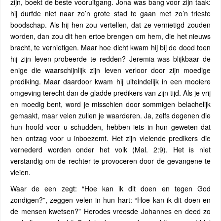
zijn, boekt de beste vooruitgang. Jona was bang voor zijn taak:
hij durfde niet naar zo’n grote stad te gaan met zo’n trieste
boodschap. Als hij hen zou vertellen, dat ze vernietigd zouden
worden, dan zou dit hen ertoe brengen om hem, die het nieuws
bracht, te vernietigen. Maar hoe dicht kwam hij bij de dood toen
hij zijn leven probeerde te redden? Jeremia was blijkbaar de
enige die waarschijnlijk zijn leven verloor door zijn moedige
prediking. Maar daardoor kwam hij uiteindelijk in een mooiere
omgeving terecht dan de gladde predikers van zijn tijd. Als je vrij
en moedig bent, word je misschien door sommigen belachelijk
gemaakt, maar velen zullen je waarderen. Ja, zelfs degenen die
hun hoofd voor u schudden, hebben iets in hun geweten dat
hen ontzag voor u inboezemt. Het zijn vleiende predikers die
vernederd worden onder het volk (Mal. 2:9). Het is niet
verstandig om de rechter te provoceren door de gevangene te
vleien.
Waar de een zegt: “Hoe kan ik dit doen en tegen God
zondigen?”, zeggen velen in hun hart: “Hoe kan ik dit doen en
de mensen kwetsen?” Herodes vreesde Johannes en deed zo