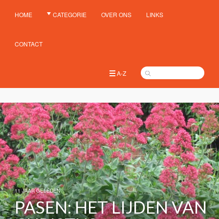
HOME
CATEGORIE
OVER ONS
LINKS
CONTACT
A-Z
11 JAAR GELEDEN
PASEN: HET LIJDEN VAN