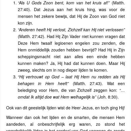
“Als U Gods Zoon bent, kom van het kruis af!”
(Matth.
27:40). Dat Jezus aan het kruis hing, was voor de
mensen het zekere bewijs, dat Hij de Zoon van God niet
kon zijn.
“Anderen heeft Hij verlost, Zichzelf kan Hij niet verlossen”
(Matth. 27:42). Had Hij Zijn Vader niet kunnen vragen dat
Deze Hem twaalf legioenen engelen zou zenden, die
Hem onmiddellijk zouden hebben bevrijd? Had Hij in Zijn
scheppingsmacht niet aan alles een einde hebben
kunnen maken? Ja, Hij had dat kunnen doen. Maar Hij
zweeg, slechts om in nog dieper lijden te komen.
“Hij vertrouwt op God – laat Hij Hem nu redden als Hij
behagen in Hem heeft”
(Matth. 27:43). Wat een
belediging voor Hem, die van Zichzelf zeggen kon:
“…
omdat Ik altijd doe wat Hem welhagelijk is”
(Joh. 8:30).
Ook van dit geestelijk lijden wist de Heer Jezus, en toch ging Hij!
Wanneer dan ook het lijden en de smarten, die mensen Hem
aandeden, al onbeschrijfelijk erg waren, zo stond het
verschrikkelijk lijden in het oordeel van God vanwege de zonde