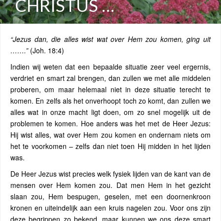
CHRISTUS …
“Jezus dan, die alles wist wat over Hem zou komen, ging uit
…….”
(Joh. 18:4)
Indien wij weten dat een bepaalde situatie zeer veel ergernis,
verdriet en smart zal brengen, dan zullen we met alle middelen
proberen, om maar helemaal niet in deze situatie terecht te
komen. En zelfs als het onverhoopt toch zo komt, dan zullen we
alles wat in onze macht ligt doen, om zo snel mogelijk uit de
problemen te komen. Hoe anders was het met de Heer Jezus:
Hij wist alles, wat over Hem zou komen en ondernam niets om
het te voorkomen – zelfs dan niet toen Hij midden in het lijden
was.
De Heer Jezus wist precies welk fysiek lijden van de kant van de
mensen over Hem komen zou. Dat men Hem in het gezicht
slaan zou, Hem bespugen, geselen, met een doornenkroon
kronen en uiteindelijk aan een kruis nagelen zou. Voor ons zijn
deze begrippen zo bekend, maar kunnen we ons deze smart