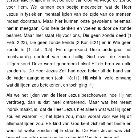
voor Hem. We kunnen een beetje meevoelen wat de Heer
Jezus in fysiek en mentaal lijden van de zijde van de mensen
moest doorstaan. Maar hier kunnen onze gevoelens helemaal
niet in meegaan. Ons hele denken en voelen is door de zonde
besmet. Maar hier staat Hij voor ons, Die geen zonde deed (1
Petr. 2:22), Die geen zonde kende (2 Kor. 5:21) en in Wie geen
zonde is (1 Joh. 3:5). En uitgerekend Deze ondergaat het
rechtvaardig oordeel van een heilig God over de zonde.
Uitgerekend Deze wordt geoordeeld alsof Hij de bron van alle
zonden is. De Heer Jezus Zelf had deze beker uit de hand van
de Vader aangenomen (Joh. 18:11). Hij wist in volle omvang
wat dit lijden zou betekenen, en toch ging Hij!
Als we het lijden van de Heer Jezus beschouwen, hoe Hij het
verdroeg, dan is dat heel ontroerend. Maar wat het meest
indruk maakt, is, dat de Heer Jezus niet alleen wist wat Hij lijden
zou en waarom Hij het lijden zou, maar vooral voor wie Hij dit
allemaal lijden zou. Elk kind van God kent zichzelf het beste en
weet tot welke zonden hij in staat is. De Heer Jezus was zich
bewust van elke zonde en toch ging Hij! Voor jou. Voor mij.