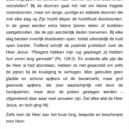
voorstellen? Bij de doornen gaat het niet om kleine fragiele
rozendoornen, maar om lange, puntige en stabiele doornen die
met elke slag op Zijn hoofd dieper de hoofdhuid doorboorden.
In de gesel werden extra kleine ijzeren delen of botdelen
vastgebonden, die de pijn aanzienlijk deden toenemen. Bij elke
slag barsten innerlijk bloedvaten open, totdat uiteindelijk de huid
open barstte. Treffend schrijft de psalmist profetisch over de
Heer Jezus:
“Ploegers hebben mijn rug geploegd, zij hebben
hun voren lang gemaakt”
(Ps. 129:3). En ondanks alle pijn die
de Heer al had doorstaan, hebben ze niet geaarzeld om zelfs
de pijnen bij de kruisiging te verhogen. Men gebruikte geen
gladde en schone spijkers uit de bouwmarkt, maar grof
gesmede spijkers, die zeer waarschijnlijk niet door de
handpalmen, maar door de polsen geslagen werden –
uitgerekend daar waar veel zenuwen zijn. Dat alles wist de Heer
Jezus, en toch ging Hij!
Zelfs toen de Heer aan het kruis hing, bespotte en beschimpte
men Hem: