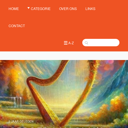
HOME
CATEGORIE
OVER ONS
LINKS
CONTACT
A-Z
2 JAAR GELEDEN