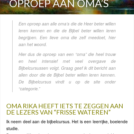
OPROEP AAN OMA’S
Een oproep aan alle oma’s die de Heer beter willen
leren kennen en die de Bijbel beter willen leren
begrijpen. Een lieve oma die zelf meedoet, hier
aan het woord.
Hier dus de oproep van een “oma” die heel trouw
en heel intensief met veel overgave de
Bijbelcursussen volgt. Graag geef ik dit bericht aan
allen door die de Bijbel beter willen leren kennen.
De Bijbelcursus vindt u op de site onder
“categorie.”
OMA RIKA HEEFT IETS TE ZEGGEN AAN
DE LEZERS VAN “FRISSE WATEREN”
Ik neem deel aan de bijbelcursus. Het is een leerrijke, boeiende
studie.