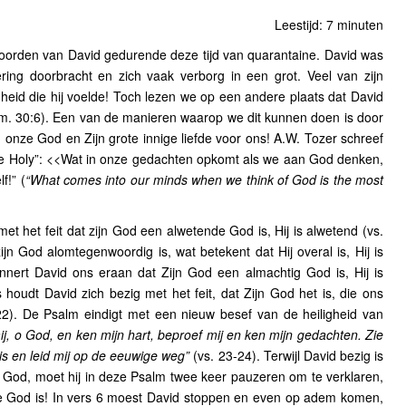
Leestijd: 7 minuten
oorden van David gedurende deze tijd van quarantaine. David was
ring doorbracht en zich vaak verborg in een grot. Veel van zijn
id die hij voelde! Toch lezen we op een andere plaats dat David
. 30:6). Een van de manieren waarop we dit kunnen doen is door
n onze God en Zijn grote innige liefde voor ons! A.W. Tozer schreef
he Holy”: <<Wat in onze gedachten opkomt als we aan God denken,
f!” (
“What comes into our minds when we think of God is the most
et het feit dat zijn God een alwetende God is, Hij is alwetend (vs.
ijn God alomtegenwoordig is, wat betekent dat Hij overal is, Hij is
rinnert David ons eraan dat Zijn God een almachtig God is, Hij is
 houdt David zich bezig met het feit, dat Zijn God het is, die ons
22). De Psalm eindigt met een nieuw besef van de heiligheid van
j, o God, en ken mijn hart, beproef mij en ken mijn gedachten. Zie
is en leid mij op de eeuwige weg”
(vs. 23-24). Terwijl David bezig is
God, moet hij in deze Psalm twee keer pauzeren om te verklaren,
 God is! In vers 6 moest David stoppen en even op adem komen,