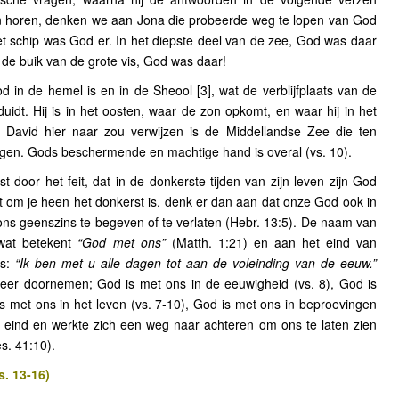
en horen, denken we aan Jona die probeerde weg te lopen van God
et schip was God er. In het diepste deel van de zee, God was daar
n de buik van de grote vis, God was daar!
 in de hemel is en in de Sheool [3], wat de verblijfplaats van de
dt. Hij is in het oosten, waar de zon opkomt, en waar hij in het
David hier naar zou verwijzen is de Middellandse Zee die ten
en. Gods beschermende en machtige hand is overal (vs. 10).
t door het feit, dat in de donkerste tijden van zijn leven zijn God
om je heen het donkerst is, denk er dan aan dat onze God ook in
d ons geenszins te begeven of te verlaten (Hebr. 13:5). De naam van
wat betekent
“God met ons”
(Matth. 1:21) en aan het eind van
us:
“Ik ben met u alle dagen tot aan de voleinding van de eeuw.”
er doornemen; God is met ons in de eeuwigheid (vs. 8), God is
s met ons in het leven (vs. 7-10), God is met ons in beproevingen
 eind en werkte zich een weg naar achteren om ons te laten zien
es. 41:10).
s. 13-16)