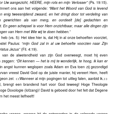
voor Uw aangezicht, HEERE, mijn rots en mijn Verlosser”
(Ps. 19:15).
innert ons aan het volgende:
“Want het Woord van God is levend
n enig tweesnijdend zwaard, en het dringt door tot verdeling van
n gewrichten als van merg, en oordeelt [de] gedachten en
t. En geen schepsel is voor Hem onzichtbaar, maar alle dingen zijn
ogen van Hem met Wie wij te doen hebben.”
heb (vs. 5): Het idee hier is, dat Hij in al onze behoeften voorziet,
stel Paulus:
“mijn God zal in al uw behoefte voorzien naar Zijn
hristus Jezus”
(Fil. 4:19).
id van de alwetendheid van zijn God overweegt, moet hij even
n zeggen:
“Dit kennen — het is mij te wonderlijk, te hoog, ik kan er
 in angst kunnen weglopen zoals Adam en Eva toen zij gezondigd
rvan vreest David God op de juiste manier, hij vereert Hem, heeft
on zei: <<Wanneer al mijn pogingen tot uitleg falen, aanbid ik.>>
d, brengt een brandend hart voor God teweeg! Hoge Theologie
Hoge Doxologie (lofzang)! David is geboeid door het feit dat Degene
 het meest liefheeft!
rische vragen, waarna hij de antwoorden in de volgende verzen