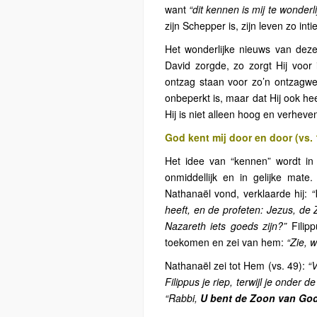
want
“dit kennen is mij te wonderli
zijn Schepper is, zijn leven zo in
Het wonderlijke nieuws van deze
David zorgde, zo zorgt Hij voor
ontzag staan voor zo’n ontzagwe
onbeperkt is, maar dat Hij ook heel
Hij is niet alleen hoog en verheven,
God kent mij door en door (vs. 
Het idee van “kennen” wordt in
onmiddellijk en in gelijke mat
Nathanaël vond, verklaarde hij:
“
heeft, en de profeten: Jezus, de
Nazareth iets goeds zijn?”
Filip
toekomen en zei van hem:
“Zie, w
Nathanaël zei tot Hem (vs. 49):
“
Filippus je riep, terwijl je onder 
“Rabbi,
U bent de Zoon van Go