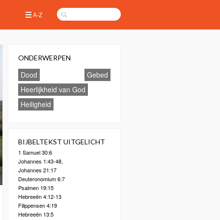
A-Z
ONDERWERPEN
Dood
Gebed
Heerlijkheid van God
Heiligheid
BIJBELTEKST UITGELICHT
1 Samuel 30:6
Johannes 1:43-48,
Johannes 21:17
Deuteronomium 6:7
Psalmen 19:15
Hebreeën 4:12-13
Filippensen 4:19
Hebreeën 13:5