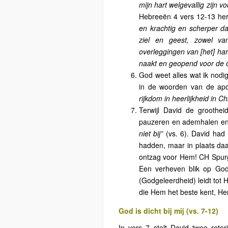
mijn hart welgevallig zijn 
Hebreeën 4 vers 12-13 her
en krachtig en scherper da
ziel en geest, zowel va
overleggingen van [het] har
naakt en geopend voor de 
God weet alles wat ik nodig 
in de woorden van de apo
rijkdom in heerlijkheid in C
Terwijl David de groothe
pauzeren en ademhalen e
niet bij”
(vs. 6). David had
hadden, maar in plaats daa
ontzag voor Hem! CH Spurge
Een verheven blik op Go
(Godgeleerdheid) leidt tot 
die Hem het beste kent, Hem
God is dicht bij mij (vs. 7-12)
In vers 7 stelt David twee reto