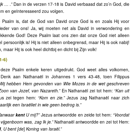
jk … .”
Dan in de verzen 17-18 is David verbaasd dat zo’n God, die
tiem en geïnteresseerd zou volgen.
 Psalm is, dat de God van David onze God is en zoals Hij voor
 ieder van ons! Ja, wij moeten net als David in verwondering en
kkende God! Deze Psalm laat ons zien dat onze God niet alleen
 persoonlijk is! Hij is niet alleen onbegrensd, maar Hij is ook nabij!
 maar Hij is ook heel dichtbij en dicht bij Zijn volk!
1-6)
 deze Psalm enkele keren uitgedrukt. God weet alles volkomen,
e. Denk aan Nathanaël in Johannes 1 vers 43-48, toen Filippus
Wij hebben Hem gevonden van Wie Mozes in de wet geschreven
 Zoon van Jozef, van Nazareth.”
En Nathanaël zei tot hem:
“Kan uit
pus zei tegen hem:
“Kom en zie.”
Jezus zag Nathanaël naar zich
aarlijk een Israëliet in wie geen bedrog is.”
Vanwaar
kent
U mij?”
Jezus antwoordde en zeide tot hem:
“Voordat
de vijgenboom was, zag Ik je.”
Nathanaël antwoordde en zei tot Hem:
d
, U bent [de
]
Koning van Israël.”