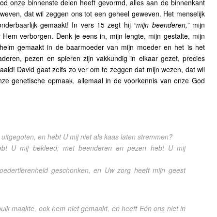
God onze binnenste delen heeft gevormd, alles aan de binnenkant
geweven, dat wil zeggen ons tot een geheel geweven. Het menselijk
derbaarlijk gemaakt! In vers 15 zegt hij
“mijn beenderen,”
mijn
r Hem verborgen. Denk je eens in, mijn lengte, mijn gestalte, mijn
geheim gemaakt in de baarmoeder van mijn moeder en het is het
deren, pezen en spieren zijn vakkundig in elkaar gezet, precies
aald! David gaat zelfs zo ver om te zeggen dat mijn wezen, dat wil
ze genetische opmaak, allemaal in de voorkennis van onze God
k uitgegoten, en hebt U mij niet als kaas laten stremmen?
ebt U mij bekleed; met beenderen en pezen hebt U mij
goedertierenheid geschonken, en Uw zorg heeft mijn geest
e buik maakte, ook hem niet gemaakt,
en heeft Eén ons niet in