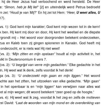
 hij de Heer Jezus had verloochend en werd hersteld. De Heer
oe:
“Simon, heb je Mij lief”
[2] en uiteindelijk werd Petrus bedroefd
 zei: “Houd je van Mij?” En hij zei tot Hem:
“Heer,
U weet alles, U
17).
vs. 1): God kent mijn karakter; God kent mijn wezen tot in de kern!
k ben. Hij kent mij door en door, Hij kent het weefsel en de diepste
orgrondt mij – Het woord voor doorgronden betekent onderzoeken,
zua en Kaleb toen zij gingen spioneren in Kanaän. God heeft mij
onderzocht, er is niets wat Hij niet weet!
(vs. 2):
“Mijn zitten en mijn opstaan”
houdt al mijn activiteit in, het
ikt in Deuteronomium 6 vers 7.
(vs. 2):
“U begrijpt van verre mijn gedachten.”
Elke gedachte in het
n, Hij weet wat ik denk, zelfs voordat ik het denk!
ga (vs. 3):
“U onderzoekt mijn gaa
n
en mijn liggen.”
Het woord
hte aan het ziften, het uitzoeken van elke gedachte. “Mijn gaan”
in het openbaar is en “mijn liggen” kan verwijzen naar alles wat
 met al mijn wegen; dit woord betekent “zeer goed op de hoogte.”
vs. 4): Hij weet wat ik zeg, voordat ik het zeg en zelfs de motieven
zei David:
“Laat de woorden van mijn mond en de overdenking van