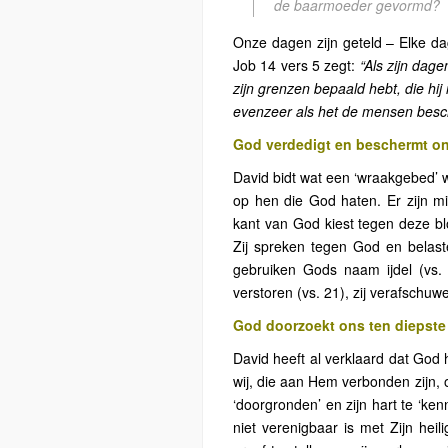
de baarmoeder gevormd?
Onze dagen zijn geteld – Elke da
Job 14 vers 5 zegt:
“Als zijn dage
zijn grenzen bepaald hebt, die hij
evenzeer als het de mensen besch
God verdedigt en beschermt ons
David bidt wat een ‘wraakgebed’ 
op hen die God haten. Er zijn m
kant van God kiest tegen deze b
Zij spreken tegen God en belaster
gebruiken Gods naam ijdel (vs.
verstoren (vs. 21), zij verafschuwe
God doorzoekt ons ten diepste 
David heeft al verklaard dat God h
wij, die aan Hem verbonden zijn, 
‘doorgronden’ en zijn hart te ‘ken
niet verenigbaar is met Zijn hei