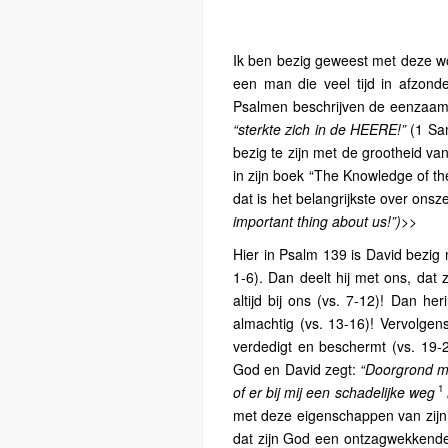
Ik ben bezig geweest met deze w
een man die veel tijd in afzonde
Psalmen beschrijven de eenzaamhe
“sterkte zich in de HEERE!”
(1 Sam
bezig te zijn met de grootheid va
in zijn boek “The Knowledge of t
dat is het belangrijkste over onszel
important thing about us!”)>>
Hier in Psalm 139 is David bezig m
1-6). Dan deelt hij met ons, dat z
altijd bij ons (vs. 7-12)! Dan he
almachtig (vs. 13-16)! Vervolgens
verdedigt en beschermt (vs. 19-
God en David zegt:
“Doorgrond mi
1
of er bij mij een schadelijke weg
met deze eigenschappen van zijn 
dat zijn God een ontzagwekkende