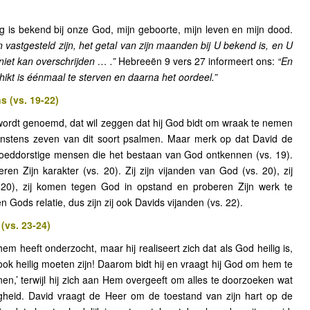
g is bekend bij onze God, mijn geboorte, mijn leven en mijn dood.
n vastgesteld zijn, het getal van zijn maanden bij U bekend is, en U
 niet kan overschrijden … .”
Hebreeën 9 vers 27 informeert ons:
“En
ikt is éénmaal te sterven en daarna het oordeel.”
 (vs. 19-22)
wordt genoemd, dat wil zeggen dat hij God bidt om wraak te nemen
instens zeven van dit soort psalmen. Maar merk op dat David de
loeddorstige mensen die het bestaan van God ontkennen (vs. 19).
en Zijn karakter (vs. 20). Zij zijn vijanden van God (vs. 20), zij
 20), zij komen tegen God in opstand en proberen Zijn werk te
n Gods relatie, dus zijn zij ook Davids vijanden (vs. 22).
(vs. 23-24)
em heeft onderzocht, maar hij realiseert zich dat als God heilig is,
ook heilig moeten zijn! Daarom bidt hij en vraagt hij God om hem te
nen,’ terwijl hij zich aan Hem overgeeft om alles te doorzoeken wat
ligheid. David vraagt de Heer om de toestand van zijn hart op de