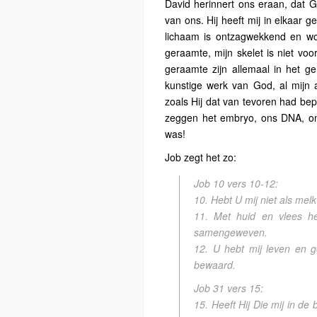
David herinnert ons eraan, dat 
van ons. Hij heeft mij in elkaar 
lichaam is ontzagwekkend en won
geraamte, mijn skelet is niet voo
geraamte zijn allemaal in het 
kunstige werk van God, al mijn a
zoals Hij dat van tevoren had bep
zeggen het embryo, ons DNA, on
was!
Job zegt het zo:
Job 10 vers 10-12:
10. Hebt U mij niet als mel
11. Met huid en vlees h
samengeweven.
12. U hebt mij leven en 
bewaard.
Job 31 vers 15:
15. Heeft Hij Die mij in d