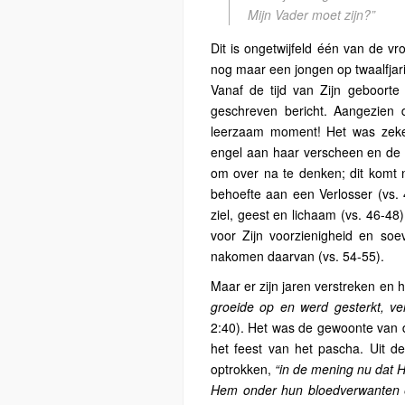
Mijn Vader moet zijn?”
Dit is ongetwijfeld één van de v
nog maar een jongen op twaalfjarig
Vanaf de tijd van Zijn geboorte
geschreven bericht. Aangezien d
leerzaam moment! Het was zek
engel aan haar verscheen en de 
om over na te denken; dit komt n
behoefte aan een Verlosser (vs.
ziel, geest en lichaam (vs. 46-48)
voor Zijn voorzienigheid en soev
nakomen daarvan (vs. 54-55).
Maar er zijn jaren verstreken en h
groeide op en werd gesterkt, v
2:40). Het was de gewoonte van d
het feest van het pascha. Uit d
optrokken,
“in de mening nu dat H
Hem onder hun bloedverwanten e