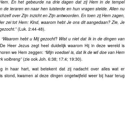
 Hem. En het gebeurde na drie dagen dat zij Hem in de tempel
n de leraren en naar hen luisterde en hun vragen stelde. Allen nu
hzelf over Zijn inzicht en Zijn antwoorden. En toen zij Hem zagen,
eder zei tot Hem: Kind, waarom hebt Je ons dit aangedaan? Zie, Je
gezocht.”
(Luk. 2:44-48).
:
“Waarom hebt u Mij gezocht
?
Wist u niet dat Ik in de dingen van
 De Heer Jezus zegt heel duidelijk waarom Hij in deze wereld is
4 horen we Hem zeggen:
“Mijn voedsel is, dat Ik de wil doe van Hem
rk volbreng”
(zie ook Joh. 6:38; 17:4; 19:30).
 in haar hart, wat betekent dat zij nadacht over alles wat er
uis stond, kwamen al deze dingen ongetwijfeld weer bij haar terug