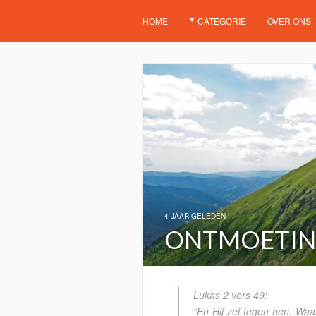
HOME
CATEGORIE
OVER ONS
4 JAAR GELEDEN
ONTMOETING
Lukas 2 vers 49:
“En Hij zei tegen hen: Waa