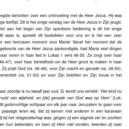
roegste berichten over een ontmoeting met de Heer Jezus. Hij was
e leeftijd. Dit is het enige verslag van de Heer Jezus in Zijn jeugd.
 tot aan het begin van Zijn openbare bediening is dit het enige
it waar is, spreekt dit boekdelen voor ons en is het een zeer
er een leerzaam moment voor Maria! Vanaf het moment dat de
geboorte van de Heer Jezus aankondigde, had Maria veel dingen
aar voren in haar lied in Lukas 1 vers 46-55. Ze zingt over haar
 46-47), over haar bereidheid om de Heer groot te maken in haar
. Zij prijst God (vs. 46-48), voor Zijn macht en genade (vs. 49-50),
ereiniteit (vs. 51-53) en voor Zijn beloften en Zijn trouw in het
aar zoontje is nu twaalf jaar oud. Er wordt ons verteld:
“Het kind nu
ervuld van wijsheid; en [de] genade van God was op Hem”
(Luk.
it godvruchtige echtpaar om elk jaar naar Jeruzalem te gaan voor
e passage leren wij, dat zij samen met anderen in een karavaan
ij bij het reisgezelschap was, gingen zij een dagreis ver en zochten
n hun bekenden; en toen zij Hem niet vonden, keerden zij naar