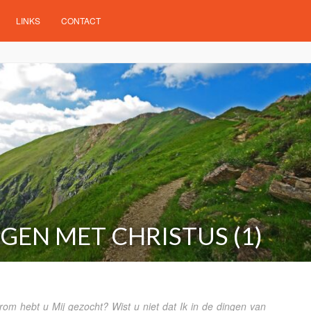
LINKS
CONTACT
EN MET CHRISTUS (1)
rom hebt u Mij gezocht? Wist u niet dat Ik in de dingen van