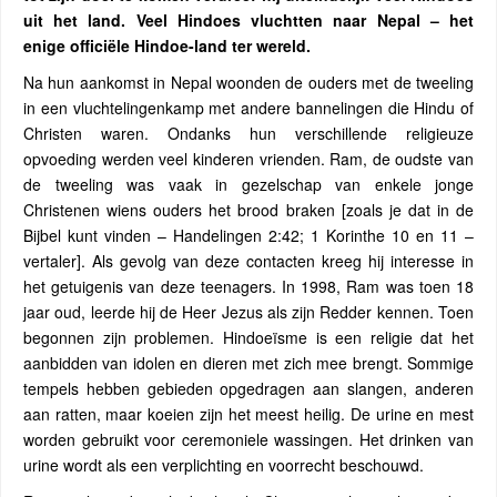
uit het land.
Veel Hindoes vluchtten naar Nepal – het
enige officiële
Hindoe-land ter wereld.
Na hun aankomst in Nepal woonden de ouders met de tweeling
in een vluchtelingenkamp met andere bannelingen die Hindu of
Christen waren. Ondanks hun verschillende religieuze
opvoeding werden veel kinderen vrienden. Ram, de oudste van
de tweeling was vaak in gezelschap van enkele jonge
Christenen wiens ouders het brood braken [zoals je dat in de
Bijbel kunt vinden – Handelingen 2:42; 1 Korinthe 10 en 11 –
vertaler]. Als gevolg van deze contacten kreeg hij interesse in
het getuigenis van deze teenagers. In 1998, Ram was toen 18
jaar oud, leerde hij de Heer Jezus als zijn Redder kennen. Toen
begonnen zijn problemen. Hindoeïsme is een religie dat het
aanbidden van idolen en dieren met zich mee brengt. Sommige
tempels hebben gebieden opgedragen aan slangen, anderen
aan ratten, maar koeien zijn het meest heilig. De urine en mest
worden gebruikt voor ceremoniele wassingen. Het drinken van
urine wordt als een verplichting en voorrecht beschouwd.