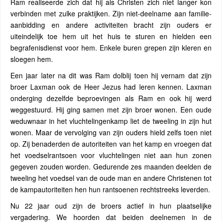
Ram realiseerde zich dat hij als Christen zich niet langer kon
verbinden met zulke praktijken. Zijn niet-deelname aan familie-
aanbidding en andere activiteiten bracht zijn ouders er
uiteindelijk toe hem uit het huis te sturen en hielden een
begrafenisdienst voor hem. Enkele buren grepen zijn kleren en
sloegen hem.
Een jaar later na dit was Ram dolblij toen hij vernam dat zijn
broer Laxman ook de Heer Jezus had leren kennen. Laxman
onderging dezelfde beproevingen als Ram en ook hij werd
weggestuurd. Hij ging samen met zijn broer wonen. Een oude
weduwnaar in het vluchtelingenkamp liet de tweeling in zijn hut
wonen. Maar de vervolging van zijn ouders hield zelfs toen niet
op. Zij benaderden de autoriteiten van het kamp en vroegen dat
het voedselrantsoen voor vluchtelingen niet aan hun zonen
gegeven zouden worden. Gedurende zes maanden deelden de
tweeling het voedsel van de oude man en andere Christenen tot
de kampautoriteiten hen hun rantsoenen rechtstreeks leverden.
Nu 22 jaar oud zijn de broers actief in hun plaatselijke
vergadering. We hoorden dat beiden deelnemen in de