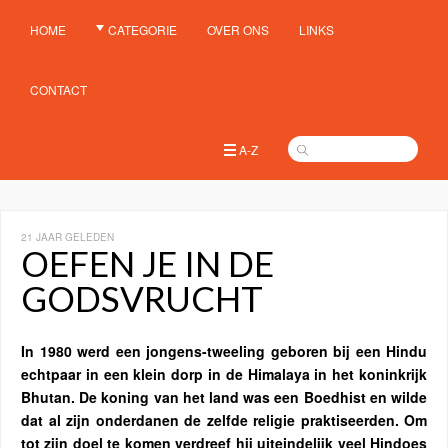
HOME
CATEGORIE
OVER ONS
LINKS
CONTACT
A-Z
21 JAAR GELEDEN
OEFEN JE IN DE
GODSVRUCHT
In 1980 werd een jongens-tweeling geboren bij een Hindu
echtpaar in een klein dorp in de Himalaya in het koninkrijk
Bhutan. De koning van het land was een Boedhist en wilde
dat al zijn onderdanen de zelfde religie praktiseerden. Om
tot zijn doel te komen verdreef hij uiteindelijk veel Hindoes