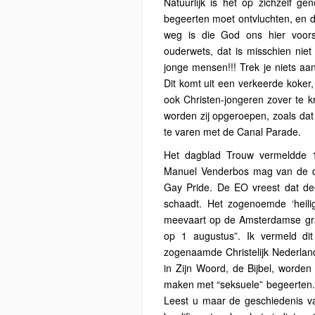
Natuurlijk is het op zichzelf g
begeerten moet ontvluchten, en de
weg is die God ons hier voors
ouderwets, dat is misschien nie
jonge mensen!!! Trek je niets aan 
Dit komt uit een verkeerde koker, 
ook Christen-jongeren zover te kri
worden zij opgeroepen, zoals dat
te varen met de Canal Parade.
Het dagblad Trouw vermeldde 1
Manuel Venderbos mag van de dir
Gay Pride. De EO vreest dat d
schaadt. Het zogenoemde ‘heilig
meevaart op de Amsterdamse gra
op 1 augustus”. Ik vermeld di
zogenaamde Christelijk Nederlan
in Zijn Woord, de Bijbel, worde
maken met “seksuele” begeerten. W
Leest u maar de geschiedenis v