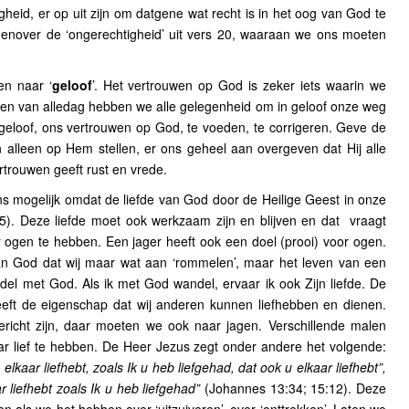
tigheid, er op uit zijn om datgene wat recht is in het oog van God te
egenover de ‘ongerechtigheid’ uit vers 20, waaraan we ons moeten
n naar ‘
geloof
’. Het vertrouwen op God is zeker iets waarin we
even van alledag hebben we alle gelegenheid om in geloof onze weg
geloof, ons vertrouwen op God, te voeden, te corrigeren. Geve de
n alleen op Hem stellen, er ons geheel aan overgeven dat Hij alle
rtrouwen geeft rust en vrede.
ons mogelijk omdat de liefde van God door de Heilige Geest in onze
:5). Deze liefde moet ook werkzaam zijn en blijven en dat vraagt
 ogen te hebben. Een jager heeft ook een doel (prooi) voor ogen.
van God dat wij maar wat aan ‘rommelen’, maar het leven van een
del met God. Als ik met God wandel, ervaar ik ook Zijn liefde. De
eeft de eigenschap dat wij anderen kunnen liefhebben en dienen.
icht zijn, daar moeten we ook naar jagen. Verschillende malen
ar lief te hebben. De Heer Jezus zegt onder andere het volgende:
lkaar liefhebt, zoals Ik u heb liefgehad, dat ook u elkaar liefhebt”,
r liefhebt zoals Ik u heb liefgehad”
(Johannes 13:34; 15:12). Deze
n als we het hebben over ‘uitzuiveren’, over ‘onttrekken’. Laten we