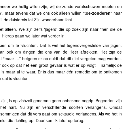
neer we heilig willen zijn, wij de zonde verafschuwen moeten en
”, maar tevens dat we ons ook alleen willen “
toe-zonderen
” naar
 de duisternis tot Zijn wonderbaar licht.
 alleen. We zijn zelfs ‘jagers’ die op zoek zijn naar “hen die de
. Hierop gaan we later wat verder in.
n om te ‘vluchten’. Dat is wel het tegenovergestelde van jagen.
 dan ook om dingen die ons van de Heer aftrekken. Het zijn de
at “maar …” hetgeen er op duidt dat dit niet vergeten mag worden.
er ook op dat het een groot gevaar is wat er op volgt – namelijk de
t is maar al te waar. Er is dus maar één remedie om te ontkomen
dat is vluchten.
zijn, is op zichzelf genomen geen onbekend begrip. Begeerten zijn
het hart. Nu zijn er verschillende soorten verlangens. Omdat
ommigen dat dit vers gaat om seksuele verlangens. Als we het in
iet die richting op. Daar kom ik later op terug.