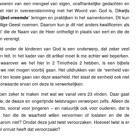
invoeren van een mengsel van eigen, onafhankelijke gedachten en
het niet in overeenstemming met het Woord van God is. Dikwijls
bijbel-vreemde’
leringen en praktijken in het samenkomen. Dit kun
eilige Geest noemen. Daarom kun je dit niet anders kwalificeren als
st’ die de Naam van de Heer ontheiligt in plaats van eert en die de
n verenigt.
id onder de kinderen van God is een onderwerp, dat zeker veel
 feit. In het kader van dit artikel moet ik me echter wel beperken.
waarover we het hier in 2 Timotheüs 2 hebben, is een bijbels
e niet mogen voorbij gaan. Het uitdrukken van de “eenheid van
t ten koste gaan van deze waarheid. Het staat de eenheid ook niet
voorwaarde ervan om deze te verwerkelijken.
ben zeker te maken met wat we vanaf vers 23 vinden. Daar gaat
ie, de dwaze en ongerijmde twistvragen verwerpen zelfs. Alleen de
to, vooral voor jongeren – en natuurlijk ook voor ouderen, dat is
p hen die de waarheid willen vervormen of loslaten en die de
arom niet? Omdat deze juist twist veroorzaken. Hoeveel twist is er
l onrust heeft dat veroorzaakt?