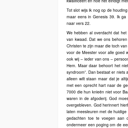
kwalificeert en hoe het eindigt m
Tot slot wijs ik nog op de houdin
maar eens in Genesis 39. Ik ga 
naar vers 22.
We hebben al overdacht dat het 
van kwaad. Dat we ons behoren te
Christen te zijn maar die toch van
voor de Meester voor alle goed 
ook wij – ieder van ons – persoo
Hem. Maar daar behoort het niet 
syndroom”. Dan bestaat er niets a
alleen wilt staan maar dat je al
met een oprecht hart naar de g
7000 die hun knieën niet voor B
waren in de afgoderij. God moes
overgebleven. God herinnert hierbij
laten meesleuren met de huidige
gedachten toe te voegen aan d
ondermeer een poging om de eenh