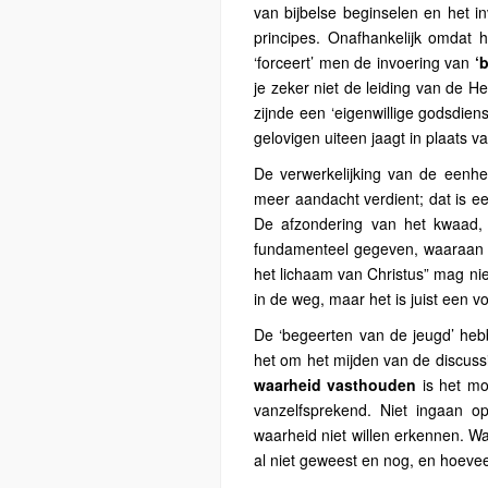
van bijbelse beginselen en het 
principes. Onafhankelijk omdat 
‘forceert’ men de invoering van
‘
je zeker niet de leiding van de H
zijnde een ‘eigenwillige godsdien
gelovigen uiteen jaagt in plaats va
De verwerkelijking van de eenhe
meer aandacht verdient; dat is een
De afzondering van het kwaad, 
fundamenteel gegeven, waaraan w
het lichaam van Christus” mag nie
in de weg, maar het is juist een 
De ‘begeerten van de jeugd’ heb
het om het mijden van de discuss
waarheid vasthouden
is het mot
vanzelfsprekend. Niet ingaan o
waarheid niet willen erkennen. Wa
al niet geweest en nog, en hoevee