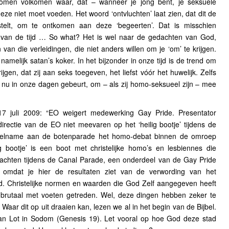
enomen volkomen waar, dat – wanneer je jong bent, je seksuele
ze niet moet voeden. Het woord ‘ontvluchten’ laat zien, dat dit de
telt, om te ontkomen aan deze ‘begeerten’. Dat is misschien
t van de tijd … So what? Het is wel naar de gedachten van God,
van die verleidingen, die niet anders willen om je ‘om’ te krijgen.
namelijk satan’s koker. In het bijzonder in onze tijd is de trend om
jgen, dat zij aan seks toegeven, het liefst vóór het huwelijk. Zelfs
 nu in onze dagen gebeurt, om – als zij homo-seksueel zijn – mee
7 juli 2009: “EO weigert medewerking Gay Pride. Presentator
ectie van de EO niet meevaren op het ‘heilig bootje’ tijdens de
eelname aan de botenparade het homo-debat binnen de omroep
 bootje’ is een boot met christelijke homo’s en lesbiennes die
chten tijdens de Canal Parade, een onderdeel van de Gay Pride
t omdat je hier de resultaten ziet van de verwording van het
d. Christelijke normen en waarden die God Zelf aangegeven heeft
n brutaal met voeten getreden. Wel, deze dingen hebben zeker te
aar dit op uit draaien kan, lezen we al in het begin van de Bijbel.
an Lot in Sodom (Genesis 19). Let vooral op hoe God deze stad