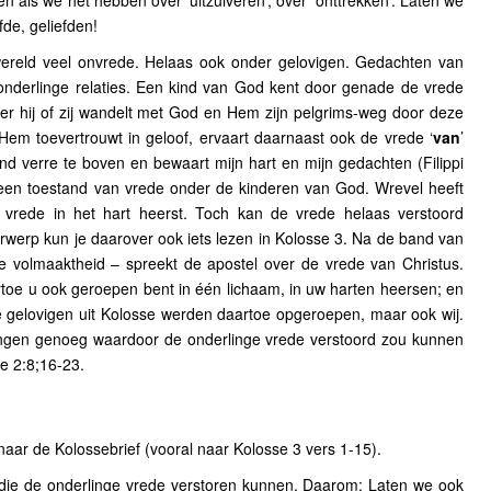
de, geliefden!
 wereld veel onvrede. Helaas ook onder gelovigen. Gedachten van
onderlinge relaties. Een kind van God kent door genade de vrede
 hij of zij wandelt met God en Hem zijn pelgrims-weg door deze
Hem toevertrouwt in geloof, ervaart daarnaast ook de vrede ‘
van
’
nd verre te boven en bewaart mijn hart en mijn gedachten (Filippi
 een toestand van vrede onder de kinderen van God. Wrevel heeft
vrede in het hart heerst. Toch kan de vrede helaas verstoord
werp kun je daarover ook iets lezen in Kolosse 3. Na de band van
e volmaaktheid – spreekt de apostel over de vrede van Christus.
rtoe u ook geroepen bent in één lichaam, in uw harten heersen; en
 gelovigen uit Kolosse werden daartoe opgeroepen, maar ook wij.
ingen genoeg waardoor de onderlinge vrede verstoord zou kunnen
e 2:8;16-23.
aar de Kolossebrief (vooral naar Kolosse 3 vers 1-15).
 die de onderlinge vrede verstoren kunnen. Daarom: Laten we ook