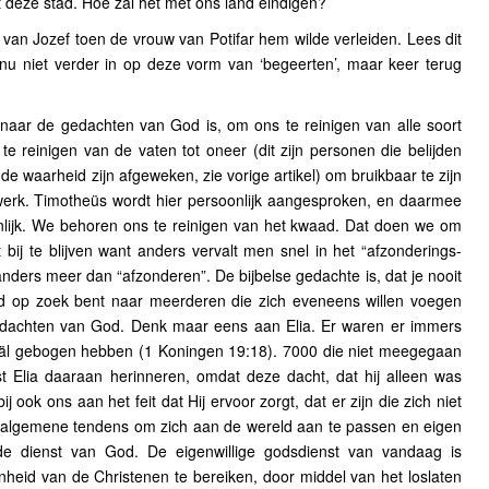
et deze stad. Hoe zal het met ons land eindigen?
g van Jozef toen de vrouw van Potifar hem wilde verleiden. Lees dit
nu niet verder in op deze vorm van ‘begeerten’, maar keer terug
naar de gedachten van God is, om ons te reinigen van alle soort
 reinigen van de vaten tot oneer (dit zijn personen die belijden
 de waarheid zijn afgeweken, zie vorige artikel) om bruikbaar te zijn
werk. Timotheüs wordt hier persoonlijk aangesproken, en daarmee
nlijk. We behoren ons te reinigen van het kwaad. Dat doen we om
bij te blijven want anders vervalt men snel in het “afzonderings-
nders meer dan “afzonderen”. De bijbelse gedachte is, dat je nooit
tijd op zoek bent naar meerderen die zich eveneens willen voegen
edachten van God. Denk maar eens aan Elia. Er waren er immers
aäl gebogen hebben (1 Koningen 19:18). 7000 die niet meegegaan
t Elia daaraan herinneren, omdat deze dacht, dat hij alleen was
 ook ons aan het feit dat Hij ervoor zorgt, dat er zijn die zich niet
 algemene tendens om zich aan de wereld aan te passen en eigen
e dienst van God. De eigenwillige godsdienst van vandaag is
eid van de Christenen te bereiken, door middel van het loslaten