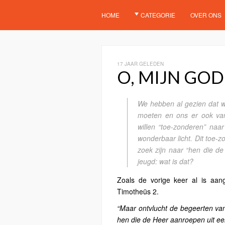
HOME
CATEGORIE
OVER ONS
17 JAAR GELEDEN
O, MIJN GOD!
We hebben al gezien dat we
moeten en ons er ook van
willen “toe-zonderen” naar
wonderbaar licht. Dit toe-z
zoek zijn naar “hen die d
jeugd: wat is dat?
Zoals de vorige keer al is aa
Timotheüs 2.
“Maar ontvlucht de begeerten van
hen die de Heer aanroepen uit een