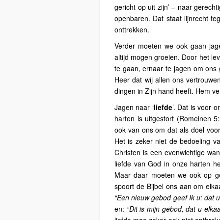
gericht op uit zijn’ – naar gerech
openbaren. Dat staat lijnrecht t
onttrekken.
Verder moeten we ook gaan jage
altijd mogen groeien. Door het l
te gaan, ernaar te jagen om ons 
Heer dat wij allen ons vertrouwe
dingen in Zijn hand heeft. Hem ve
Jagen naar ‘
liefde
’. Dat is voor 
harten is uitgestort (Romeinen 5
ook van ons om dat als doel voor
Het is zeker niet de bedoeling 
Christen is een evenwichtige wan
liefde van God in onze harten h
Maar daar moeten we ook op ger
spoort de Bijbel ons aan om elka
“Een nieuw gebod geef Ik u: dat u e
en:
“Dit is mijn gebod, dat u elkaa
liefde mag zeker ook niet ontbreke