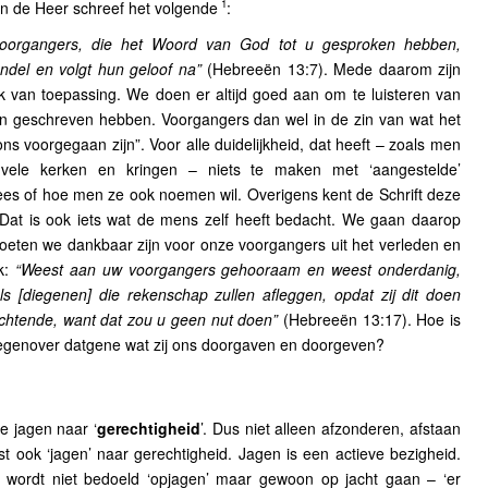
1
n de Heer schreef het volgende
:
oorgangers, die het Woord van God tot u gesproken hebben,
del en volgt hun geloof na”
(Hebreeën 13:7). Mede daarom zijn
van toepassing. We doen er altijd goed aan om te luisteren van
n geschreven hebben. Voorgangers dan wel in de zin van wat het
ons voorgegaan zijn”. Voor alle duidelijkheid, dat heeft – zoals men
vele kerken en kringen – niets te maken met ‘aangestelde’
es of hoe men ze ook noemen wil. Overigens kent de Schrift deze
. Dat is ook iets wat de mens zelf heeft bedacht. We gaan daarop
moeten we dankbaar zijn voor onze voorgangers uit het verleden en
ok:
“Weest aan uw voorgangers gehooraam en weest onderdanig,
s [diegenen] die rekenschap zullen afleggen, opdat zij dit doen
chtende, want dat zou u geen nut doen”
(Hebreeën 13:17). Hoe is
egenover datgene wat zij ons doorgaven en doorgeven?
 jagen naar ‘
gerechtigheid
’. Dus niet alleen afzonderen, afstaan
t ook ‘jagen’ naar gerechtigheid. Jagen is een actieve bezigheid.
 wordt niet bedoeld ‘opjagen’ maar gewoon op jacht gaan – ‘er