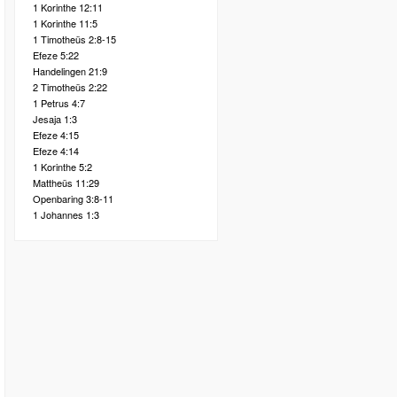
1 Korinthe 12:11
1 Korinthe 11:5
1 Timotheüs 2:8-15
Efeze 5:22
Handelingen 21:9
2 Timotheüs 2:22
1 Petrus 4:7
Jesaja 1:3
Efeze 4:15
Efeze 4:14
1 Korinthe 5:2
Mattheüs 11:29
Openbaring 3:8-11
1 Johannes 1:3