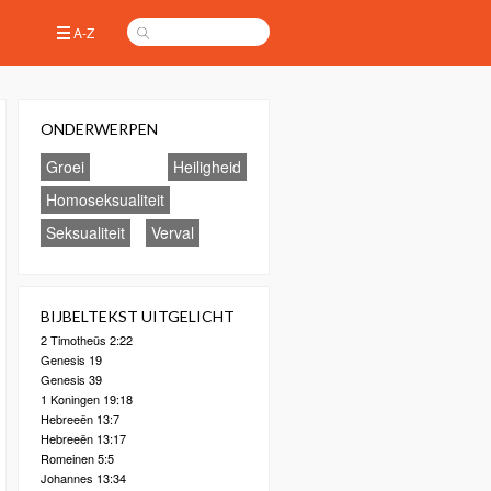
A-Z
ONDERWERPEN
Groei
Heiligheid
Homoseksualiteit
Seksualiteit
Verval
BIJBELTEKST UITGELICHT
2 Timotheüs 2:22
Genesis 19
Genesis 39
1 Koningen 19:18
Hebreeën 13:7
Hebreeën 13:17
Romeinen 5:5
Johannes 13:34