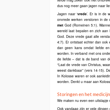
dus nog meer gaan jagen naar lief
Jagen naar ‘
vrede
’. Er is in de
onvrede werken verstoren in de 
met
God (Romeinen 5:1). Wanneer
wereld laat bepalen en zich aan 
God. Deze vrede gaat alle versta
4:7). Er ontstaat echter dan ook
dan geen kans omdat liefde en 
worden. In verband met ons onder
de liefde – dat is de band van d
“Laat de vrede van Christus, waa
weest dankbaar” (vers 14-15). De
In Kolosse waren er ook aanleid
worden. Denkt u maar aan Koloss
Storingen en het medicijn
We maken nu even een uitstapje n
Ook vandaag zijn er vele dingen