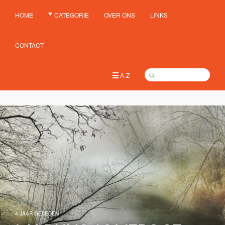
HOME
CATEGORIE
OVER ONS
LINKS
CONTACT
A-Z
4 JAAR GELEDEN