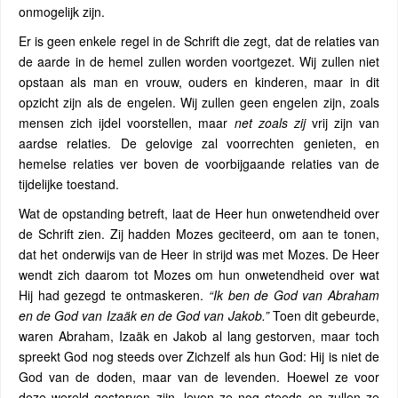
onmogelijk zijn.
Er is geen enkele regel in de Schrift die zegt, dat de relaties van
de aarde in de hemel zullen worden voortgezet. Wij zullen niet
opstaan als man en vrouw, ouders en kinderen, maar in dit
opzicht zijn als de engelen. Wij zullen geen engelen zijn, zoals
mensen zich ijdel voorstellen, maar
net
zoals zij
vrij zijn van
aardse relaties. De gelovige zal voorrechten genieten, en
hemelse relaties ver boven de voorbijgaande relaties van de
tijdelijke toestand.
Wat de opstanding betreft, laat de Heer hun onwetendheid over
de Schrift zien. Zij hadden Mozes geciteerd, om aan te tonen,
dat het onderwijs van de Heer in strijd was met Mozes. De Heer
wendt zich daarom tot Mozes om hun onwetendheid over wat
Hij had gezegd te ontmaskeren.
“Ik ben de God van Abraham
en de God van Izaäk en de God van Jakob.”
Toen dit gebeurde,
waren Abraham, Izaäk en Jakob al lang gestorven, maar toch
spreekt God nog steeds over Zichzelf als hun God: Hij is niet de
God van de doden, maar van de levenden. Hoewel ze voor
deze wereld gestorven zijn, leven ze nog steeds en zullen ze