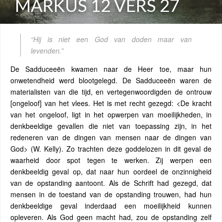
MARKUS 12 VERS 27
“Hij is niet een God van doden maar van
levenden.”
De Sadduceeën kwamen naar de Heer toe, maar hun
onwetendheid werd blootgelegd. De Sadduceeën waren de
materialisten van die tijd, en vertegenwoordigden de ontrouw
[ongeloof] van het vlees. Het is met recht gezegd: <De kracht
van het ongeloof, ligt in het opwerpen van moeilijkheden, in
denkbeeldige gevallen die niet van toepassing zijn, in het
redeneren van de dingen van mensen naar de dingen van
God> (W. Kelly). Zo trachten deze goddelozen in dit geval de
waarheid door spot tegen te werken. Zij werpen een
denkbeeldig geval op, dat naar hun oordeel de onzinnigheid
van de opstanding aantoont. Als de Schrift had gezegd, dat
mensen in de toestand van de opstanding trouwen, had hun
denkbeeldige geval inderdaad een moeilijkheid kunnen
opleveren. Als God geen macht had, zou de opstanding zelf