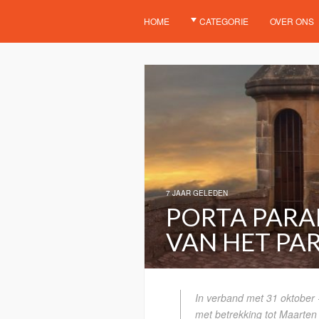
HOME
CATEGORIE
OVER ONS
7 JAAR GELEDEN
PORTA PARA
VAN HET PA
In verband met 31 oktober 
met betrekking tot Maarten 