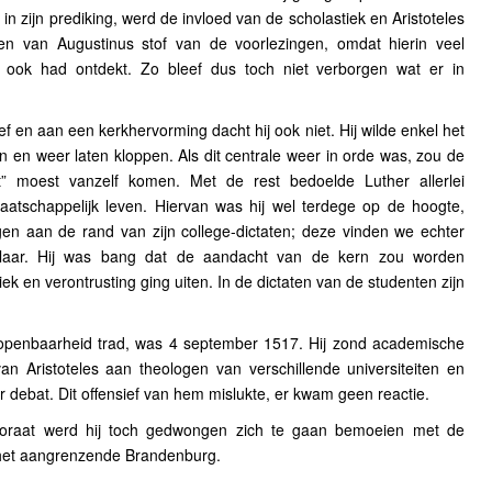
n in zijn prediking, werd de invloed van de scholastiek en Aristoteles
en van Augustinus stof van de voorlezingen, omdat hierin veel
 ook had ontdekt. Zo bleef dus toch niet verborgen wat er in
f en aan een kerkhervorming dacht hij ook niet. Hij wilde enkel het
 en weer laten kloppen. Als dit centrale weer in orde was, zou de
t” moest vanzelf komen. Met de rest bedoelde Luther allerlei
aatschappelijk leven. Hiervan was hij wel terdege op de hoogte,
gen aan de rand van zijn college-dictaten; deze vinden we echter
plaar. Hij was bang dat de aandacht van de kern zou worden
iek en verontrusting ging uiten. In de dictaten van de studenten zijn
 openbaarheid trad, was 4 september 1517. Hij zond academische
van Aristoteles aan theologen van verschillende universiteiten en
 debat. Dit offensief van hem mislukte, er kwam geen reactie.
storaat werd hij toch gedwongen zich te gaan bemoeien met de
n het aangrenzende Brandenburg.