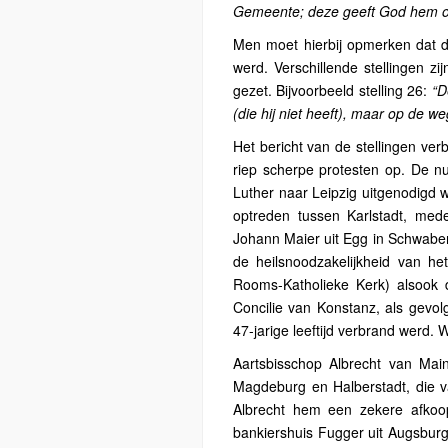
Gemeente; deze geeft God hem oo
Men moet hierbij opmerken dat d
werd. Verschillende stellingen zi
gezet. Bijvoorbeeld stelling 26:
“D
(die hij niet heeft), maar op de 
Het bericht van de stellingen ver
riep scherpe protesten op. De n
Luther naar Leipzig uitgenodigd 
optreden tussen Karlstadt, mede
Johann Maier uit Egg in Schwaben
de heilsnoodzakelijkheid van he
Rooms-Katholieke Kerk) alsook d
Concilie van Konstanz, als gevo
47-jarige leeftijd verbrand werd. 
Aartsbisschop Albrecht van Ma
Magdeburg en Halberstadt, die va
Albrecht hem een zekere afkoo
bankiershuis Fugger uit Augsburg