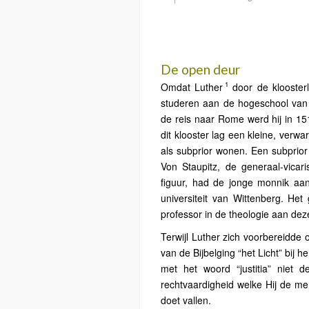
De open deur
1
Omdat Luther
door de kloosterl
studeren aan de hogeschool van h
de reis naar Rome werd hij in 151
dit klooster lag een kleine, verw
als subprior wonen. Een subprior 
Von Staupitz, de generaal-vicari
figuur, had de jonge monnik aan
universiteit van Wittenberg. Het
professor in de theologie aan deze
Terwijl Luther zich voorbereidde 
van de Bijbelging “het Licht” bij h
met het woord “justitia” niet
rechtvaardigheid welke Hij de m
doet vallen.