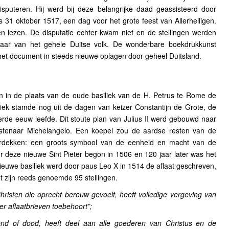
puteren. Hij werd bij deze belangrijke daad geassisteerd door
31 oktober 1517, een dag voor het grote feest van Allerheiligen.
 lezen. De disputatie echter kwam niet en de stellingen werden
ar van het gehele Duitse volk. De wonderbare boekdrukkunst
et document in steeds nieuwe oplagen door geheel Duitsland.
in de plaats van de oude basiliek van de H. Petrus te Rome de
liek stamde nog uit de dagen van keizer Constantijn de Grote, de
ierde eeuw leefde. Dit stoute plan van Julius II werd gebouwd naar
stenaar Michelangelo. Een koepel zou de aardse resten van de
erdekken: een groots symbool van de eenheid en macht van de
deze nieuwe Sint Pieter begon in 1506 en 120 jaar later was het
euwe basiliek werd door paus Leo X in 1514 de aflaat geschreven,
t zijn reeds genoemde 95 stellingen.
hristen die oprecht berouw gevoelt, heeft volledige vergeving van
er aflaatbrieven toebehoort”;
vend of dood, heeft deel aan alle goederen van Christus en de