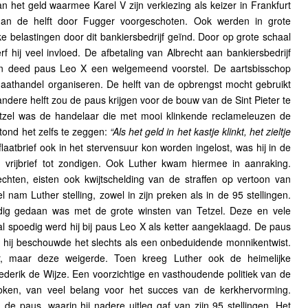
an het geld waarmee Karel V zijn verkiezing als keizer in Frankfurt
an de helft door Fugger voorgeschoten. Ook werden in grote
 belastingen door dit bankiersbedrijf geïnd. Door op grote schaal
rf hij veel invloed. De afbetaling van Albrecht aan bankiersbedrijf
en deed paus Leo X een welgemeend voorstel. De aartsbisschop
flaathandel organiseren. De helft van de opbrengst mocht gebruikt
ndere helft zou de paus krijgen voor de bouw van de Sint Pieter te
zel was de handelaar die met mooi klinkende reclameleuzen de
tond het zelfs te zeggen:
“Als het geld in het kastje klinkt, het zieltje
laatbrief ook in het stervensuur kon worden ingelost, was hij in de
 vrijbrief tot zondigen. Ook Luther kwam hiermee in aanraking.
ten, eisten ook kwijtschelding van de straffen op vertoon van
el nam Luther stelling, zowel in zijn preken als in de 95 stellingen.
edig gedaan was met de grote winsten van Tetzel. Deze en vele
l spoedig werd hij bij paus Leo X als ketter aangeklaagd. De paus
p; hij beschouwde het slechts als een onbeduidende monnikentwist.
er, maar deze weigerde. Toen kreeg Luther ook de heimelijke
rederik de Wijze. Een voorzichtige en vasthoudende politiek van de
roken, van veel belang voor het succes van de kerkhervorming.
de paus, waarin hij nadere uitleg gaf van zijn 95 stellingen. Het