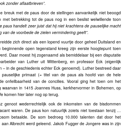
k zonder aflaatbrieven”.
e breuk met de paus door de stellingen aanvankelijk niet beoogd
jn met betrekking tot de paus nog in een beslist welwillende toon
e paus handelt zeer juist dat hij niet krachtens de pauselijke macht
weg van de voorbede de zielen vermindering geeft”.
breidde zich direct als een lopend vuurtje door geheel Duitsland en
u beginnende open tegenstand kreeg zijn eerste hoogtepunt toen
werd. Daar moest hij zogenaamd als bemiddelaar bij een disputatie
arbeider van Luther uit Wittenberg, en professor Eck (eigenlijk
 – in de geschiedenis echter Eck genoemd). Luther bestreed daar
t pauselijke primaat (= titel van de paus als hoofd van de hele
e onfeilbaarheid van de concilies. Vooral ging het toen om het
lg waarvan in 1415 Joannes Huss, kerkhervormer in Bohemen, op
We komen hier later nog op terug.
inz genoot wederrechtelijk ook de inkomsten van de bisdommen
cant waren. De paus kon natuurlijk zoiets niet toestaan tenzij …
psom betaalde. De som bedroeg 10.000 talenten dat door het
 aan Albrecht werd geleend. Jakob Fugger de Jongere was in zijn