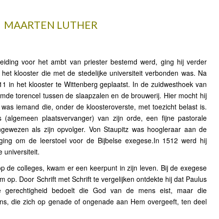
MAARTEN LUTHER
eiding voor het ambt van priester bestemd werd, ging hij verder
et klooster die met de stedelijke universiteit verbonden was. Na
1 in het klooster te Wittenberg geplaatst. In de zuidwesthoek van
armde torencel tussen de slaapzalen en de brouwerij. Hier mocht hij
was iemand die, onder de kloosteroverste, met toezicht belast is.
s (algemeen plaatsvervanger) van zijn orde, een fijne pastorale
gewezen als zijn opvolger. Von Staupitz was hoogleraar aan de
 ging om de leerstoel voor de Bijbelse exegese.In 1512 werd hij
 universiteit.
op de colleges, kwam er een keerpunt in zijn leven. Bij de exegese
em op. Door Schrift met Schrift te vergelijken ontdekte hij dat Paulus
 de gerechtigheid bedoelt die God van de mens eist, maar die
ens, die zich op genade of ongenade aan Hem overgeeft, ten deel