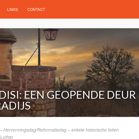
LINKS
CONTACT
DISI: EEN GEOPENDE DEUR
RADIJS
– Hervormingsdag/Reformatiedag – enkele historische feiten
Luther.