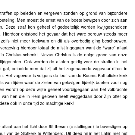
 straffen op beleden en vergeven zonden op grond van bijzondere
eteling. Men moest de ernst van de boete bewijzen door zich aan
n. Deze straf kon geheel of gedeeltelijk worden kwijtgescholden
 Hierdoor ontstond het gevaar dat het ware berouw steeds meer
zelfs niet meer toekwam en dit als overbodig ging beschouwen.
ergeving hierdoor totaal de mist ingegaan want de “ware” aflaat
in Christus schenkt. “Jezus Christus is de enige grond van onze
 tijdgenoten. Ook werden de aflaten geldig voor de straffen in het
d gaf, beloofde men dat zij uit het zogenaamde vagevuur direct in
. Het vagevuur is volgens de leer van de Rooms-Katholieke kerk
ts van lijden waar de zielen van gelovigen tijdelijk boeten voor nog
en wordt) op deze wijze geheel voorbijgegaan aan het volbrachte
d van hen die in Hem geloven heeft weggedaan door Zijn offer op
eze ook in onze tijd zo machtige kerk!
aflaat aan het licht door 95 thesen (= stellingen) te bevestigen op
r van de Slotkerk te Wittenberg. Dit deed hij in het Latijn met het