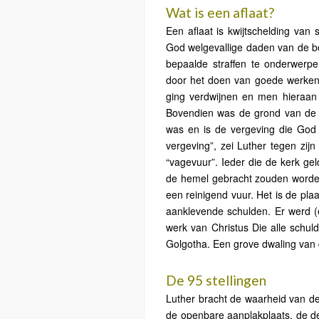
Wat is een aflaat?
Een aflaat is kwijtschelding van
God welgevallige daden van de bo
bepaalde straffen te onderwerpe
door het doen van goede werken.
ging verdwijnen en men hieraan 
Bovendien was de grond van de v
was en is de vergeving die God 
vergeving”, zei Luther tegen zijn
“vagevuur”. Ieder die de kerk gel
de hemel gebracht zouden worden
een reinigend vuur. Het is de plaa
aanklevende schulden. Er werd (
werk van Christus Die alle schul
Golgotha. Een grove dwaling van d
De 95 stellingen
Luther bracht de waarheid van de 
de openbare aanplakplaats, de deu