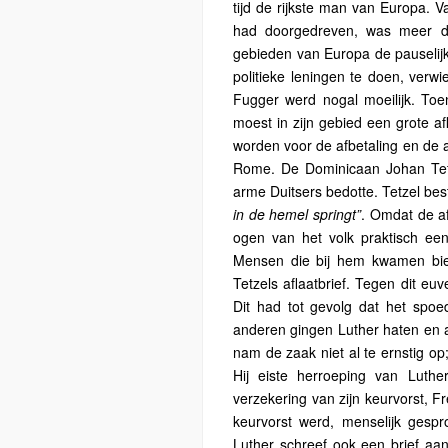
tijd de rijkste man van Europa. V
had doorgedreven, was meer d
gebieden van Europa de pauselijke
politieke leningen te doen, verwie
Fugger werd nogal moeilijk. To
moest in zijn gebied een grote a
worden voor de afbetaling en de a
Rome. De Dominicaan Johan Tet
arme Duitsers bedotte. Tetzel bes
in de hemel springt”
. Omdat de af
ogen van het volk praktisch een
Mensen die bij hem kwamen biech
Tetzels aflaatbrief. Tegen dit euv
Dit had tot gevolg dat het spo
anderen gingen Luther haten en a
nam de zaak niet al te ernstig o
Hij eiste herroeping van Luth
verzekering van zijn keurvorst, F
keurvorst werd, menselijk gesp
Luther schreef ook een brief aan 