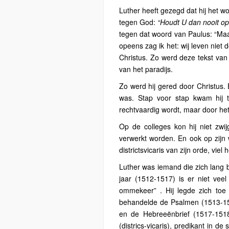
Luther heeft gezegd dat hij het wo
tegen God:
“Houdt U dan nooit op
tegen dat woord van Paulus: “Maa
opeens zag ik het: wij leven nie
Christus. Zo werd deze tekst van
van het paradijs.
Zo werd hij gered door Christus. 
was. Stap voor stap kwam hij 
rechtvaardig wordt, maar door het 
Op de colleges kon hij niet zwij
verwerkt worden. En ook op zijn w
districtsvicaris van zijn orde, viel
Luther was iemand die zich lang b
jaar (1512-1517) is er niet vee
ommekeer” . Hij legde zich toe op
behandelde de Psalmen (1513-151
en de Hebreeënbrief (1517-1518)
(districs-vicaris), predikant in d