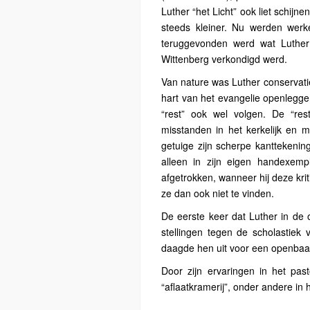
Luther “het Licht” ook liet schijne
steeds kleiner. Nu werden werk
teruggevonden werd wat Luther
Wittenberg verkondigd werd.
Van nature was Luther conservatie
hart van het evangelie openleggen
“rest” ook wel volgen. De “res
misstanden in het kerkelijk en m
getuige zijn scherpe kanttekenin
alleen in zijn eigen handexem
afgetrokken, wanneer hij deze krit
ze dan ook niet te vinden.
De eerste keer dat Luther in de
stellingen tegen de scholastiek 
daagde hen uit voor een openbaar
Door zijn ervaringen in het pa
“aflaatkramerij”, onder andere i