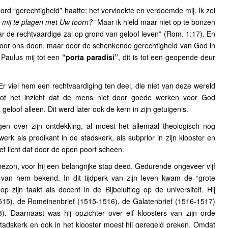
ord “gerechtigheid” haatte; het vervloekte en verdoemde mij. Ik zei
 mij te plagen met Uw toorn?”
Maar ik hield maar niet op te bonzen
r de rechtvaardige zal op grond van geloof leven” (Rom. 1:17). En
t door ons doen, maar door de schenkende gerechtigheid van God in
 Paulus mij tot een
“porta paradisi”
, dit is tot een geopende deur
Er viel hem een rechtvaardiging ten deel, die niet van deze wereld
tot het inzicht dat de mens niet door goede werken voor God
geloof alleen. Dit werd later ook de kern in zijn getuigenis.
gen over zijn ontdekking, al moest het allemaal theologisch nog
erk als predikant in de stadskerk, als subprior in zijn klooster en
 het licht dat door de open poort scheen.
ezon, voor hij een belangrijke stap deed. Gedurende ongeveer vijf
l van hem bekend. In dit tijdperk van zijn leven kwam de “grote
 zijn taakt als docent in de Bijbeluitleg op de universiteit. Hij
5), de Romeinenbrief (1515-1516), de Galatenbrief (1516-1517)
. Daarnaast was hij opzichter over elf kloosters van zijn orde
e stadskerk en ook in het klooster moest hij geregeld preken. Omdat