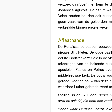
verzoek daarover met hem te dis
Johannes Agricola. De datum was 
Velen zouden het dan ook kunnen
geen zaak van de geleerden ma
verbreidde binnen enkele weken h
Aflaathandel
De Renaissance-pausen bouwden 
nieuwe Sint Pieter. De oude basi
eerste Christenkeizer die in de v
tekeningen van de bekende kun
apostelen Paulus en Petrus ov
middeleeuwse kerk. De bouw voor 
gereed. Voor de bouw van deze ni
waardoor Luther gebracht werd to
Stelling 36 en 37 luiden:
“Ieder C
straf en schuld, die hem ook zond
“Ieder waar Christen, hetzij le