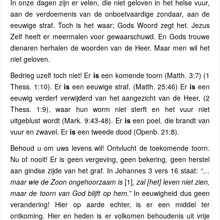
In onze dagen zijn er velen, die niet geloven in het helse vuur,
aan de verdoemenis van de onboetvaardige zondaar, aan de
eeuwige straf. Toch is het waar; Gods Woord zegt het. Jezus
Zelf heeft er meermalen voor gewaarschuwd. En Gods trouwe
dienaren herhalen de woorden van de Heer. Maar men wil het
niet geloven.
Bedrieg uzelf toch niet! Er
is
een komende toorn (Matth. 3:7) (1
Thess. 1:10). Er
is
een eeuwige straf. (Matth. 25:46) Er
is
een
eeuwig verderf verwijderd van het aangezicht van de Heer, (2
Thess. 1:9), waar hun worm niet sterft en het vuur niet
uitgeblust wordt (Mark. 9:43-48). Er
is
een poel, die brandt van
vuur en zwavel. Er
is
een tweede dood (Openb. 21:8).
Behoud u om uws levens wil! Ontvlucht de toekomende toorn.
Nu of nooit! Er is geen vergeving, geen bekering, geen herstel
aan gindse zijde van het graf. In Johannes 3 vers 16 staat:
“…
maar wie de Zoon ongehoorzaam is
[1]
, zal [het] leven niet zien,
maar de toorn van God blijft op hem.”
In eeuwigheid dus geen
verandering! Hier op aarde echter, is er een middel ter
ontkoming. Hier en heden is er volkomen behoudenis uit vrije