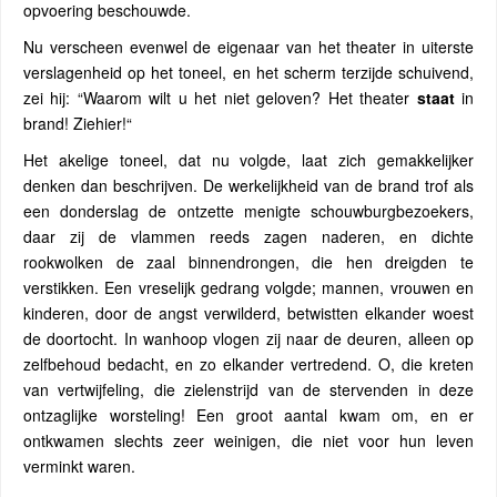
opvoering beschouwde.
Nu verscheen evenwel de eigenaar van het theater in uiterste
verslagenheid op het toneel, en het scherm terzijde schuivend,
zei hij: “Waarom wilt u het niet geloven? Het theater
staat
in
brand! Ziehier!“
Het akelige toneel, dat nu volgde, laat zich gemakkelijker
denken dan beschrijven. De werkelijkheid van de brand trof als
een donderslag de ontzette menigte schouwburgbezoekers,
daar zij de vlammen reeds zagen naderen, en dichte
rookwolken de zaal binnendrongen, die hen dreigden te
verstikken. Een vreselijk gedrang volgde; mannen, vrouwen en
kinderen, door de angst verwilderd, betwistten elkander woest
de doortocht. In wanhoop vlogen zij naar de deuren, alleen op
zelfbehoud bedacht, en zo elkander vertredend. O, die kreten
van vertwijfeling, die zielenstrijd van de stervenden in deze
ontzaglijke worsteling! Een groot aantal kwam om, en er
ontkwamen slechts zeer weinigen, die niet voor hun leven
verminkt waren.