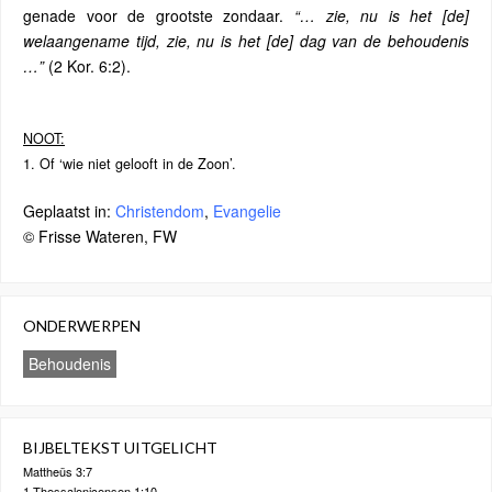
genade voor de grootste zondaar.
“… zie, nu is het [de]
welaangename tijd, zie, nu is het [de] dag van de behoudenis
…”
(2 Kor. 6:2).
NOOT:
1. Of ‘wie niet gelooft in de Zoon’.
Geplaatst in:
Christendom
,
Evangelie
© Frisse Wateren, FW
ONDERWERPEN
Behoudenis
BIJBELTEKST UITGELICHT
Mattheüs 3:7
1 Thessalonicensen 1:10