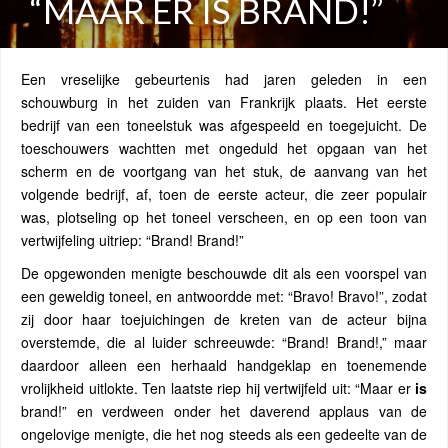
“MAAR ER IS BRAND!”
Een vreselijke gebeurtenis had jaren geleden in een
schouwburg in het zuiden van Frankrijk plaats. Het eerste
bedrijf van een toneelstuk was afgespeeld en toegejuicht. De
toeschouwers wachtten met ongeduld het opgaan van het
scherm en de voortgang van het stuk, de aanvang van het
volgende bedrijf, af, toen de eerste acteur, die zeer populair
was, plotseling op het toneel verscheen, en op een toon van
vertwijfeling uitriep: “Brand! Brand!”
De opgewonden menigte beschouwde dit als een voorspel van
een geweldig toneel, en antwoordde met: “Bravo! Bravo!”, zodat
zij door haar toejuichingen de kreten van de acteur bijna
overstemde, die al luider schreeuwde: “Brand! Brand!,” maar
daardoor alleen een herhaald handgeklap en toenemende
vrolijkheid uitlokte. Ten laatste riep hij vertwijfeld uit: “Maar er
is
brand!” en verdween onder het daverend applaus van de
ongelovige menigte, die het nog steeds als een gedeelte van de