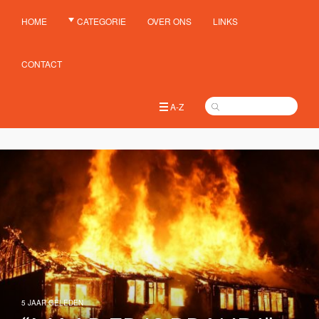
HOME
CATEGORIE
OVER ONS
LINKS
CONTACT
A-Z
5 JAAR GELEDEN