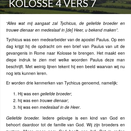
KOLOSSE 4 VERS 7
“Alles wat mij aangaat zal Tychicus, de geliefde broeder en
trouwe dienaar en medeslaaf in [de] Heer, u bekend maken”.
Tychicus was een medearbeider van de apostel Paulus. Op een
dag krijgt hij de opdracht om een brief van Paulus van uit de
gevangenis in Rome naar Kolosse te brengen. Het maakt een
diepe indruk te zien met welke woorden Paulus deze man
beschrijft. Met weinig lijnen tekent hij een beeld waarvan wij nu
nog iets kunnen leren.
Er worden drie kenmerken van Tychicus genoemd, namelijk:
Hij was een
geliefde broeder
;
hij was een
trouwe dienaar
;
hij was een
medeslaaf in de Heer
.
Geliefde broeder.
Iedere gelovige is een kind van God en
behoort daardoor tot de familie van God. Wij zijn broeders en