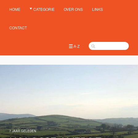
HOME
CATEGORIE
OVER ONS
LINKS
CONTACT
A-Z
7 JAAR GELEDEN