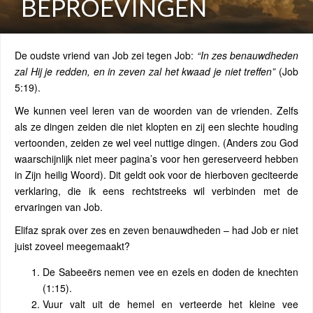
BEPROEVINGEN
De oudste vriend van Job zei tegen Job:
“In zes benauwdheden
zal Hij je redden, en in zeven zal het kwaad je niet treffen”
(Job
5:19).
We kunnen veel leren van de woorden van de vrienden. Zelfs
als ze dingen zeiden die niet klopten en zij een slechte houding
vertoonden, zeiden ze wel veel nuttige dingen. (Anders zou God
waarschijnlijk niet meer pagina’s voor hen gereserveerd hebben
in Zijn heilig Woord). Dit geldt ook voor de hierboven geciteerde
verklaring, die ik eens rechtstreeks wil verbinden met de
ervaringen van Job.
Elifaz sprak over zes en zeven benauwdheden – had Job er niet
juist zoveel meegemaakt?
De Sabeeërs nemen vee en ezels en doden de knechten
(1:15).
Vuur valt uit de hemel en verteerde het kleine vee