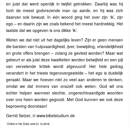
en juist dat werd openlijk in twijfel getrokken. Daarbij was hij
toch de meest godvrezende man op aarde, en hij was zich
daarvan ook bewust. In één woord ging het over zijn ‘ik’, zijn
ego – en daarin zijn we zoals bekend het meest hardnekkig. Het
laatste dat we opgeven is ons dikke ‘ik’.
Weten we dat niet uit het dagelijks leven? Zijn er geen mensen
die barsten van hulpvaardigheid, ijver, toewijding, vriendelijkheid
en grote offers brengen – zolang ze gevleid worden? Maar wat
gebeurt er als juist deze kwaliteiten worden betwijfeld en een pijl
van vervelende kritiek wordt afgevuurd! Het hele gedrag
verandert in het trieste tegenovergestelde – het ego is duidelijk
geraakt. Maar we hoeven niet zo veel aan anderen te denken,
omdat we dat immers van onszelf ook weten. God wil ons
echter helpen wanneer slechte, ongerechtvaardigde woorden
over ons heen worden gegooid. Met God kunnen we ook deze
beproeving doorstaan!
Gerrid Setzer, © www.bibelstudium.de
Online in het Duits sind 21.12.2018.