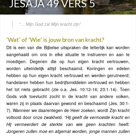
JESAJA 49 VERS 5
“…
Mijn God zal Mijn kracht zijn”.
‘Wat’ of ‘Wie’ is jouw bron van kracht?
Dit is een van die Bijbelse uitspraken die letterlijk kan worden
aangehaald om ons in elke situatie te instrueren en aan te
moedigen. Degenen die op hun eigen kracht vertrouwen,
worden uiteindelijk altijd beschaamd. Koningen en edelen
hebben op hun eigen kracht vertrouwd en werden geruïneerd;
handelaren hebben hun bedrijfsmiddelen vertrouwd en hebben
het tot niets gebracht (zie o.a. Jes. 10:12-16; 23:1-14). Toen
Gods volk toevlucht zocht in de kracht van andere volken,
waren zij in plaats daarvan gewond en beschaamd (Jes. 30:1-
7). Wanneer we daarentegen de Heer zoeken, wordt Zijn kracht
voltooid door onze zwakheid.
“Hij geeft de vermoeide kracht en
Hij vermeerdert de sterkte van wie geen krachten heeft.
Jongeren zullen moe en afgemat worden, jonge mannen zullen