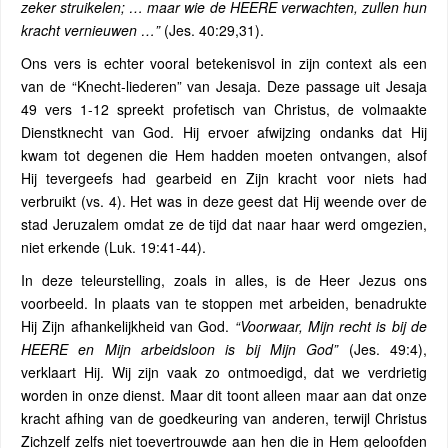
zeker struikelen; … maar wie de HEERE verwachten, zullen hun
kracht vernieuwen …”
(Jes. 40:29,31).
Ons vers is echter vooral betekenisvol in zijn context als een
van de “Knecht-liederen” van Jesaja. Deze passage uit Jesaja
49 vers 1-12 spreekt profetisch van Christus, de volmaakte
Dienstknecht van God. Hij ervoer afwijzing ondanks dat Hij
kwam tot degenen die Hem hadden moeten ontvangen, alsof
Hij tevergeefs had gearbeid en Zijn kracht voor niets had
verbruikt (vs. 4). Het was in deze geest dat Hij weende over de
stad Jeruzalem omdat ze de tijd dat naar haar werd omgezien,
niet erkende (Luk. 19:41-44).
In deze teleurstelling, zoals in alles, is de Heer Jezus ons
voorbeeld. In plaats van te stoppen met arbeiden, benadrukte
Hij Zijn afhankelijkheid van God.
“Voorwaar, Mijn recht is bij de
HEERE en Mijn arbeidsloon is bij Mijn God”
(Jes. 49:4),
verklaart Hij. Wij zijn vaak zo ontmoedigd, dat we verdrietig
worden in onze dienst. Maar dit toont alleen maar aan dat onze
kracht afhing van de goedkeuring van anderen, terwijl Christus
Zichzelf zelfs niet toevertrouwde aan hen die in Hem geloofden