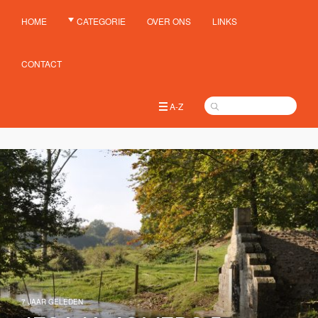
HOME
CATEGORIE
OVER ONS
LINKS
CONTACT
A-Z
7 JAAR GELEDEN