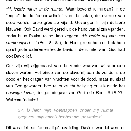
“Hij leidde mij uit in de ruimte.”
Waar bevond ik mij dan? In de
“engte”, in de “benauwdheid” van de satan, de overste van
deze wereld, onze grootste vijand. Gevangen in zijn duistere
klauwen. Ook David werd gered uit de hand van al zijn vijanden,
zodat hij in Psalm 18 het kon zeggen:
“Hij redde mij van mijn
sterke vijand …”
(Ps. 18:18a), de Heer greep hem en trok hem
op uit grote wateren en leidde David in de ruimte, want God had
ook David lief.
Ook zijn wij vrijgemaakt van de zonde waarvan wij voorheen
slaven waren. Het einde van de slavernij aan de zonde is de
dood en het dragen van vruchten voor de dood, maar nu slaaf
van God geworden heb ik tot vrucht heiliging en als einde het
eeuwige leven
, de genadegave van God (zie Rom. 6:18-23).
Wat een “ruimte”!
37. U hebt
mijn voetstappen
onder mij ruimte
gegeven,
mijn enkels hebben niet gewankeld.
Dit was niet een ‘eenmalige’ bevrijding, David’s wandel werd er