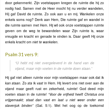
door gekenmerkt. Zijn voetstappen kregen de ruimte die hij zo
nodig had. Samen met de Heer mocht hij nu verder wandelen,
Híj gaf David de ruimte. Zo ook aan u en mij. Wankelen onze
enkels soms nog? Denk aan Hem, Die ruimte gaf en wandel in
die ruimte samen met Hem. Hij wil ook onze voetstappen ruimte
geven om de weg te bewandelen waar Zijn ruimte is, waar
vreugde en kracht en genade te vinden is. Daar geeft Hij onze
enkels kracht om
niet te wankelen
.
Psalm 31 vers 9:
“U hebt mij
niet overgeleverd in de hand van de
vijand
, maar mijn voeten in de ruimte
doen staan
.”
Hij gaf niet alleen ruimte voor mijn voetstappen maar ook dat ik
kan staan
. Zo
sta
ik
vast
in Hem. Hij levert ons niet over aan de
vijand maar geeft rust en zekerheid, ruimte! God deed mijn
voeten staan in de ruimte!
“Voor de vrijheid heeft Christus ons
vrijgemaakt;
staat dan vast
en laat u niet weer onder een
slavenjuk binden”
(Gal. 5:1). Met het oog op de toekomst