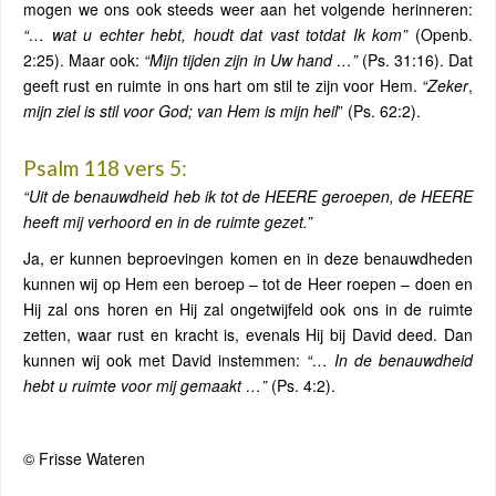
mogen we ons ook steeds weer aan het volgende herinneren:
“… wat u echter hebt,
houdt dat vast
totdat Ik kom”
(Openb.
2:25). Maar ook:
“Mijn tijden zijn in Uw hand …”
(Ps. 31:16). Dat
geeft rust en ruimte in ons hart om stil te zijn voor Hem.
“Zeker
,
mijn ziel is
stil
voor God; van Hem is mijn heil
” (Ps. 62:2).
Psalm 118 vers 5:
“Uit de
benauwdheid
heb ik tot de HEERE geroepen, de HEERE
heeft mij
verhoord en in de ruimte gezet
.”
Ja, er kunnen beproevingen komen en in deze benauwdheden
kunnen wij op Hem een beroep – tot de Heer roepen – doen en
Hij zal ons horen en Hij zal ongetwijfeld ook ons in de ruimte
zetten, waar rust en kracht is, evenals Hij bij David deed. Dan
kunnen wij ook met David instemmen:
“… In de
benauwdheid
hebt u
ruimte
voor mij gemaakt …”
(Ps. 4:2).
© Frisse Wateren