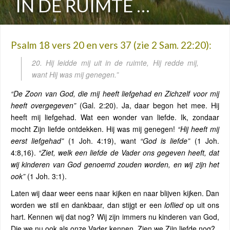
IN DE RUIMTE …
Psalm 18 vers 20 en vers 37 (zie 2 Sam. 22:20):
20. Hij leidde mij uit in de
ruimte
, Hij redde mij,
want Hij was mij genegen
.”
“De Zoon van God, die mij heeft liefgehad en Zichzelf voor mij
heeft overgegeven”
(Gal. 2:20). Ja, daar begon het mee. Hij
heeft mij liefgehad. Wat een wonder van liefde. Ik, zondaar
mocht Zijn liefde ontdekken. Hij was mij genegen!
“Hij heeft mij
eerst liefgehad”
(1 Joh. 4:19), want
“God is liefde”
(1 Joh.
4:8,16).
“Ziet, welk een liefde de Vader ons gegeven heeft, dat
wij kinderen van God genoemd zouden worden, en wij zijn het
ook”
(1 Joh. 3:1).
Laten wij daar weer eens naar kijken en naar blijven kijken. Dan
worden we stil en dankbaar, dan stijgt er een
loflied
op uit ons
hart. Kennen wij dat nog? Wij zijn immers nu kinderen van God,
Die we nu ook als onze Vader kennen. Zien we Zijn liefde nog?