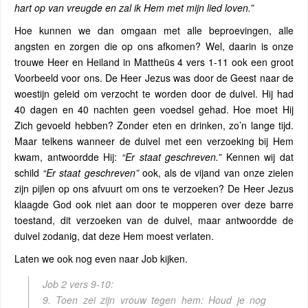
hart op van vreugde en zal ik Hem met mijn lied loven.”
Hoe kunnen we dan omgaan met alle beproevingen, alle
angsten en zorgen die op ons afkomen? Wel, daarin is onze
trouwe Heer en Heiland in Mattheüs 4 vers 1-11 ook een groot
Voorbeeld voor ons. De Heer Jezus was door de Geest naar de
woestijn geleid om verzocht te worden door de duivel. Hij had
40 dagen en 40 nachten geen voedsel gehad. Hoe moet Hij
Zich gevoeld hebben? Zonder eten en drinken, zo’n lange tijd.
Maar telkens wanneer de duivel met een verzoeking bij Hem
kwam, antwoordde Hij:
“Er staat geschreven.”
Kennen wij dat
schild
“Er staat geschreven”
ook, als de vijand van onze zielen
zijn pijlen op ons afvuurt om ons te verzoeken? De Heer Jezus
klaagde God ook niet aan door te mopperen over deze barre
toestand, dit verzoeken van de duivel, maar antwoordde de
duivel zodanig, dat deze Hem moest verlaten.
Laten we ook nog even naar Job kijken.
Job 2 vers 9-10:
9. Toen zei zijn vrouw tegen hem: Houd je nog