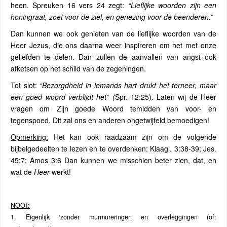
heen. Spreuken 16 vers 24 zegt:
“Lieflijke woorden zijn een
honingraat, zoet voor de ziel, en genezing voor de beenderen.”
Dan kunnen we ook genieten van de lieflijke woorden van de
Heer Jezus, die ons daarna weer inspireren om het met onze
geliefden te delen. Dan zullen de aanvallen van angst ook
afketsen op het schild van de zegeningen.
Tot slot:
“Bezorgdheid in iemands hart drukt het terneer, maar
een goed woord verblijdt het” (
Spr. 12:25). Laten wij de Heer
vragen om Zijn goede Woord temidden van voor- en
tegenspoed. Dit zal ons en anderen ongetwijfeld bemoedigen!
Opmerking:
Het kan ook raadzaam zijn om de volgende
bijbelgedeelten te lezen en te overdenken: Klaagl. 3:38-39; Jes.
45:7; Amos 3:6 Dan kunnen we misschien beter zien, dat, en
wat de
Heer
werkt!
NOOT:
1. Eigenlijk ‘zonder murmureringen en overleggingen (of: