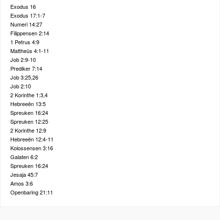
Exodus 16
Exodus 17:1-7
Numeri 14:27
Filippensen 2:14
1 Petrus 4:9
Mattheüs 4:1-11
Job 2:9-10
Prediker 7:14
Job 3:25,26
Job 2:10
2 Korinthe 1:3,4
Hebreeën 13:5
Spreuken 16:24
Spreuken 12:25
2 Korinthe 12:9
Hebreeën 12:4-11
Kolossensen 3:16
Galaten 6:2
Spreuken 16:24
Jesaja 45:7
Amos 3:6
Openbaring 21:11