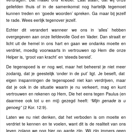
geliefden thuis of in de samenkomst nog hartelijk tegemoet
kunnen treden en ‘goede woorden’ spreken. Ga maar bij jezelf
te rade. Wees eerlijk tegenover jezelf.
Echter dit verandert wanneer we ons in ‘alles’ hebben
overgegeven aan onze liefdevolle God en Vader. Dan straalt er
licht uit de hemel in ons hart en gaan we ondanks moeite en
verdriet, moedig voorwaarts in vertrouwen op Hem die onze
Helper is, ‘groot van kracht’ en ‘steeds bereid’.
De tegenspoed is er nog wel, maar het beheerst je niet meer
zodanig, dat je geestelijk ‘onder in de put’ ligt. Je beseft, dat
eigen inspanningen de tegenspoed niet kan verdrijven, maar
dat je ook in de situatie waarin je nu verkeert, mag en kunt
vertrouwen en rekenen op Hem, Die het eens tegen Paulus (en
daarmee ook tot u en mij) gezegd heeft:
“Mijn genade is u
genoeg”
(2 Kor. 12:9).
Laten we nu niet denken, dat het verboden is om moeite en
verdriet te kennen en te voelen, want dit is de realiteit van ons
leven zolang we nog hier op aarde zijn. Wij zijn immers geen