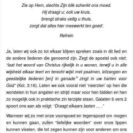
Zie op Hem, slechts Zijn blik schenkt ons moed.
Hij draagt u; ook uw kruis,
brengt straks veilig u thuis,
zorgt dat alles hier meewerkt ten goed’.
Refrein
Ja, laten wij ook zo tot elkaar blijven spreken zoals in dit lied en
de andere liederen die genoemd zijn. Zegt de apostel ook niet:
“laat het woord van Christus rijkelijk in u wonen, terwijl u in alle
wijsheid elkaar leert en terecht wijst met psalmen, lofzangen en
3
geestelijke liederen [en] in genade
zingt in uw harten voor
God”
(Kol. 3:16). Laten we ook vooral niet ‘neerzien’ op hen die
worstelen in hun angsten en strijd maar voor hen bidden en hen
zo mogelijk ook in praktische zin terzijde staan. Galaten 6 vers 2
spoort ons aan als volgt:
“Draagt elkaar
s
lasten … .”
Wanneer wij zo met onze voorspoed en tegenspoed om mogen
en kunnen gaan, zullen “liefelijke woorden” over onze lippen
kunnen vloeien, die tot zegen kunnen zijn voor anderen om ons