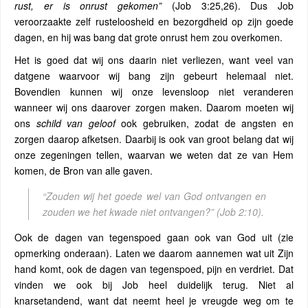
rust, er is onrust gekomen”
(Job 3:25,26). Dus Job
veroorzaakte zelf rusteloosheid en bezorgdheid op zijn goede
dagen, en hij was bang dat grote onrust hem zou overkomen.
Het is goed dat wij ons daarin niet verliezen, want veel van
datgene waarvoor wij bang zijn gebeurt helemaal niet.
Bovendien kunnen wij onze levensloop niet veranderen
wanneer wij ons daarover zorgen maken. Daarom moeten wij
ons
schild van geloof
ook gebruiken, zodat de angsten en
zorgen daarop afketsen. Daarbij is ook van groot belang dat wij
onze zegeningen tellen, waarvan we weten dat ze van Hem
komen, de Bron van alle gaven.
“Zouden wij het goede wel van God ontvangen en
zouden we het kwade niet ontvangen?”
(Job 2:10).
Ook de dagen van tegenspoed gaan ook van God uit (zie
opmerking onderaan). Laten we daarom aannemen wat uit Zijn
hand komt, ook de dagen van tegenspoed, pijn en verdriet. Dat
vinden we ook bij Job heel duidelijk terug. Niet al
knarsetandend, want dat neemt heel je vreugde weg om te