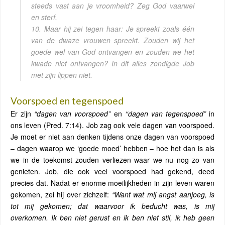
steeds vast aan je vroomheid? Zeg God vaarwel
en sterf.
10. Maar hij zei tegen haar: Je spreekt zoals één
van de dwaze vrouwen spreekt. Zouden wij het
goede wel van God ontvangen en zouden we het
kwade niet ontvangen? In dit alles zondigde Job
met zijn lippen niet.
Voorspoed en tegenspoed
Er zijn
“dagen van voorspoed”
en
‘‘dagen van tegenspoed”
in
ons leven (Pred. 7:14). Job zag ook vele dagen van voorspoed.
Je moet er niet aan denken tijdens onze dagen van voorspoed
– dagen waarop we ‘goede moed’ hebben – hoe het dan is als
we in de toekomst zouden verliezen waar we nu nog zo van
genieten. Job, die ook veel voorspoed had gekend, deed
precies dat. Nadat er enorme moeilijkheden in zijn leven waren
gekomen, zei hij over zichzelf:
“Want wat mij angst aanjoeg, is
tot mij gekomen; dat waarvoor ik beducht was, is mij
overkomen. Ik ben niet gerust en ik ben niet stil, ik heb geen