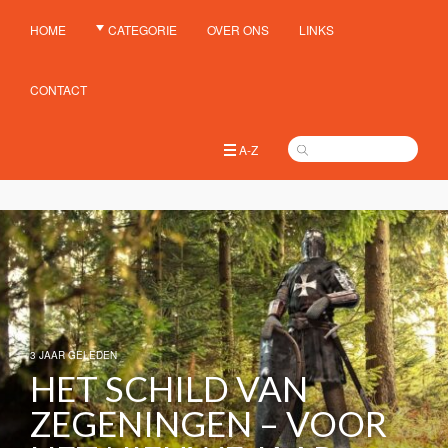
HOME
CATEGORIE
OVER ONS
LINKS
CONTACT
A-Z
3 JAAR GELEDEN
HET SCHILD VAN
ZEGENINGEN – VOOR