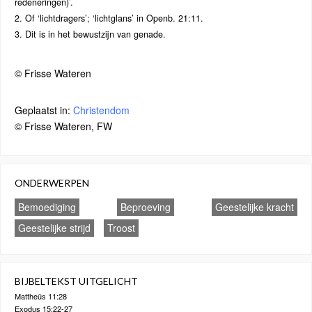
redeneringen)’.
2. Of ‘lichtdragers’; ‘lichtglans’ in Openb. 21:11.
3. Dit is in het bewustzijn van genade.
© Frisse Wateren
Geplaatst in:
Christendom
© Frisse Wateren, FW
ONDERWERPEN
Bemoediging
Beproeving
Geestelijke kracht
Geestelijke strijd
Troost
BIJBELTEKST UITGELICHT
Mattheüs 11:28
Exodus 15:22-27