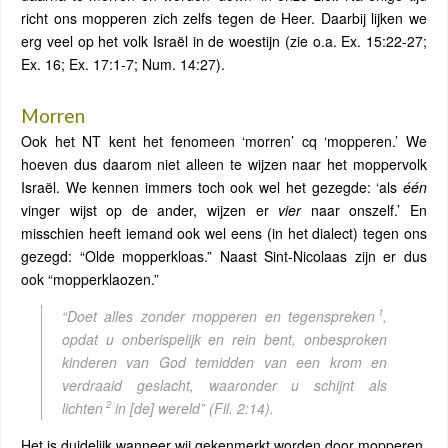
richt ons mopperen zich zelfs tegen de Heer. Daarbij lijken we
erg veel op het volk Israël in de woestijn (zie o.a. Ex. 15:22-27;
Ex. 16; Ex. 17:1-7; Num. 14:27).
Morren
Ook het NT kent het fenomeen ‘morren’ cq ‘mopperen.’ We
hoeven dus daarom niet alleen te wijzen naar het moppervolk
Israël. We kennen immers toch ook wel het gezegde: ‘als
één
vinger wijst op de ander, wijzen er
vier
naar onszelf.’ En
misschien heeft iemand ook wel eens (in het dialect) tegen ons
gezegd: “Olde mopperkloas.” Naast Sint-Nicolaas zijn er dus
ook “mopperklaozen.”
1
“Doet alles zonder mopperen en tegenspreken
,
opdat u onberispelijk en rein bent, onbesproken
kinderen van God temidden van een krom en
verdraaid geslacht, waaronder u schijnt als
2
lichten
in [de] wereld”
(Fil. 2:14).
Het is duidelijk wanneer wij gekenmerkt worden door mopperen,