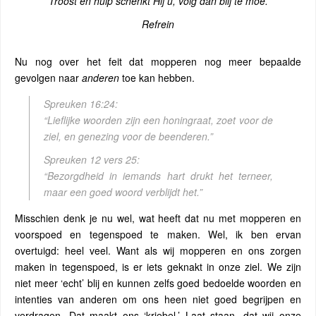
Troost en hulp schenkt Hij u, volg dan blij te moe.
Refrein
Nu nog over het feit dat mopperen nog meer bepaalde
gevolgen naar
anderen
toe kan hebben.
Spreuken 16:24:
“Lieflijke woorden zijn een honingraat, zoet voor de
ziel, en genezing voor de beenderen.”
Spreuken 12 vers 25:
“Bezorgdheid in iemands hart drukt het terneer,
maar een goed woord verblijdt het.”
Misschien denk je nu wel, wat heeft dat nu met mopperen en
voorspoed en tegenspoed te maken. Wel, ik ben ervan
overtuigd: heel veel. Want als wij mopperen en ons zorgen
maken in tegenspoed, is er iets geknakt in onze ziel. We zijn
niet meer ‘echt’ blij en kunnen zelfs goed bedoelde woorden en
intenties van anderen om ons heen niet goed begrijpen en
verdragen. Dat maakt ons ‘kriebel.’ Laat staan, dat wij onze