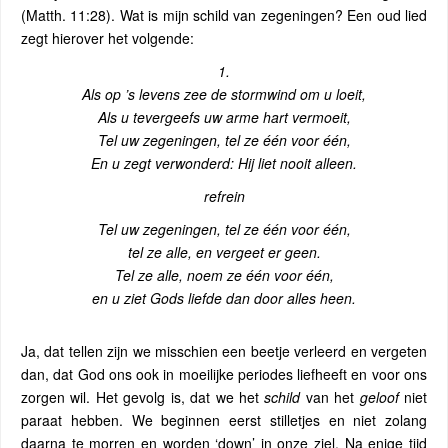
(Matth. 11:28). Wat is mijn schild van zegeningen? Een oud lied
zegt hierover het volgende:
1.
Als op ’s levens zee de stormwind om u loeit,
Als u tevergeefs uw arme hart vermoeit,
Tel uw zegeningen, tel ze één voor één,
En u zegt verwonderd: Hij liet nooit alleen.
refrein
Tel uw zegeningen, tel ze één voor één,
tel ze alle, en vergeet er geen.
Tel ze alle, noem ze één voor één,
en u ziet Gods liefde dan door alles heen.
Ja, dat tellen zijn we misschien een beetje verleerd en vergeten
dan, dat God ons ook in moeilijke periodes liefheeft en voor ons
zorgen wil. Het gevolg is, dat we het
schild
van het
geloof
niet
paraat hebben. We beginnen eerst stilletjes en niet zolang
daarna te morren en worden ‘down’ in onze ziel. Na enige tijd