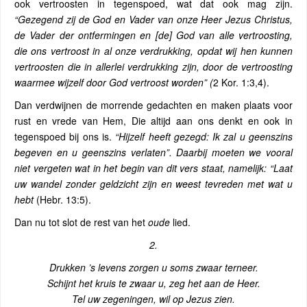
ook vertroosten in tegenspoed, wat dat ook mag zijn.
“Gezegend zij de God en Vader van onze Heer Jezus Christus,
de Vader der ontfermingen en [de] God van alle vertroosting,
die ons vertroost in al onze verdrukking, opdat wij hen kunnen
vertroosten die in allerlei verdrukking zijn, door de vertroosting
waarmee wijzelf door God vertroost worden” (
2 Kor. 1:3,4).
Dan verdwijnen de morrende gedachten en maken plaats voor
rust en vrede van Hem, Die altijd aan ons denkt en ook in
tegenspoed bij ons is.
“Hijzelf heeft gezegd: Ik zal u geenszins
begeven en u geenszins verlaten”. Daarbij moeten we vooral
niet vergeten wat in het begin van dit vers staat, namelijk: “Laat
uw wandel zonder geldzicht zijn en weest tevreden met wat u
hebt
(Hebr. 13:5).
Dan nu tot slot de rest van het
oude
lied.
2.
Drukken ’s levens zorgen u soms zwaar terneer.
Schijnt het kruis te zwaar u, zeg het aan de Heer.
Tel uw zegeningen, wil op Jezus zien.