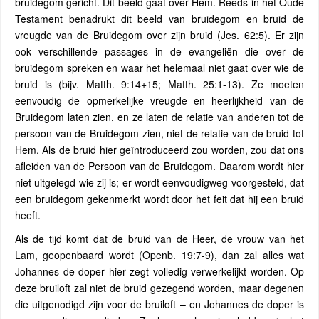
bruidegom gericht. Dit beeld gaat over Hem. Reeds in het Oude
Testament benadrukt dit beeld van bruidegom en bruid de
vreugde van de Bruidegom over zijn bruid (Jes. 62:5). Er zijn
ook verschillende passages in de evangeliën die over de
bruidegom spreken en waar het helemaal niet gaat over wie de
bruid is (bijv. Matth. 9:14+15; Matth. 25:1-13). Ze moeten
eenvoudig de opmerkelijke vreugde en heerlijkheid van de
Bruidegom laten zien, en ze laten de relatie van anderen tot de
persoon van de Bruidegom zien, niet de relatie van de bruid tot
Hem. Als de bruid hier geïntroduceerd zou worden, zou dat ons
afleiden van de Persoon van de Bruidegom. Daarom wordt hier
niet uitgelegd wie zij is; er wordt eenvoudigweg voorgesteld, dat
een bruidegom gekenmerkt wordt door het feit dat hij een bruid
heeft.
Als de tijd komt dat de bruid van de Heer, de vrouw van het
Lam, geopenbaard wordt (Openb. 19:7-9), dan zal alles wat
Johannes de doper hier zegt volledig verwerkelijkt worden. Op
deze bruiloft zal niet de bruid gezegend worden, maar degenen
die uitgenodigd zijn voor de bruiloft – en Johannes de doper is