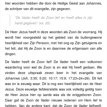
hier woorden hebben die door de Heilige Geest aan Johannes,
de schrijver van dit evangelie, zijn gegeven.
“De Vader heeft de Zoon lief en heeft alles in zijn
hand gegeven”
(vs. 35).
De Heer Jezus heeft in deze woorden als Zoon de voorrang. Hij
wordt hier voorgesteld op het gebied van de buitengewone
heerlijkheid van Zijn Persoon, met het oog op Zijn getuigenis en
het feit, dat Hij de Zoon is en daarmee de erfgenaam van alle
dingen.
De Vader heeft de Zoon lief! De Vader heeft een volkomen
waardering voor wat de Zoon is en wat Hij heeft gedaan. We
vinden deze uitspraak zeven keer in het evangelie van
Johannes (Joh. 3:35; 5:20; 10:17; 15:9; 17:23+24+26). Dit feit
was en is eeuwig waar. Dit is nog een heerlijkheid van de Heer
Jezus. Deze eeuwige liefdesrelatie was ook volledig geldig toen
de Heer Jezus hier op aarde was als de eniggeboren Zoon.
Daar gaf de Zoon de Vader nieuwe redenen om Hem lief te
hebben. Van de andere kant, dat de Zoon de Vader liefheeft,