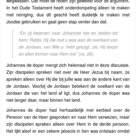
wegwassen. Dat moet de reden zijn geweest voor dit argument.
In het Oude Testament heeft onderdompeling alleen te maken
met reiniging, dus dit geschil heeft duidelijk te maken met
Joodse gebruiken en gaat geen stap verder dan dat.
“En zij kwamen naar Johannes toe en zeiden tot
hem: Rabbi, Hij die met u was aan de overkant van
de Jordaan, van Wie u
hebt getuigt, zie, Hij doopt
en allen komen naar Hem toe”
(vs
.
26).
Johannes de doper mengt zich helemaal niet in deze discussie.
Zijn discipelen spreken niet over de Heer Jezus bij naam, ze
spreken alleen over Hij die bij jullie was aan de andere kant van
de Jordaan. Voorbij de Jordaan betekent de oostkant van de
Jordaan die van het land af ligt, dus Johannes de doper was
niet langer daar, maar binnen het land.
Johannes de doper had herhaaldelijk met eerbied over de
Persoon van de Heer gesproken en naar Hem verwezen, maar
zijn discipelen spraken alleen over Hem in de derde persoon.
Het lijkt alsof er een zekere jaloezie in hen was ontstaan omdat