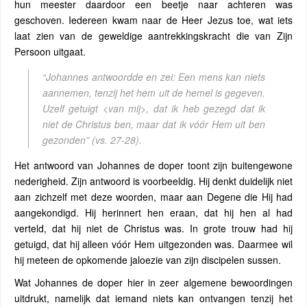
hun meester daardoor een beetje naar achteren was
geschoven. Iedereen kwam naar de Heer Jezus toe, wat iets
laat zien van de geweldige aantrekkingskracht die van Zijn
Persoon uitgaat.
“Johannes antwoordde en zei: Een mens kan niets
aannemen, tenzij het hem uit de hemel is gegeven.
Uzelf getuigt <van mij>, dat ik heb gezegd dat ik
niet de Christus ben, maar dat ik vóór Hem uit ben
gezonden”
(vs. 27-28).
Het antwoord van Johannes de doper toont zijn buitengewone
nederigheid. Zijn antwoord is voorbeeldig. Hij denkt duidelijk niet
aan zichzelf met deze woorden, maar aan Degene die Hij had
aangekondigd. Hij herinnert hen eraan, dat hij hen al had
verteld, dat hij niet de Christus was. In grote trouw had hij
getuigd, dat hij alleen vóór Hem uitgezonden was. Daarmee wil
hij meteen de opkomende jaloezie van zijn discipelen sussen.
Wat Johannes de doper hier in zeer algemene bewoordingen
uitdrukt, namelijk dat iemand niets kan ontvangen tenzij het