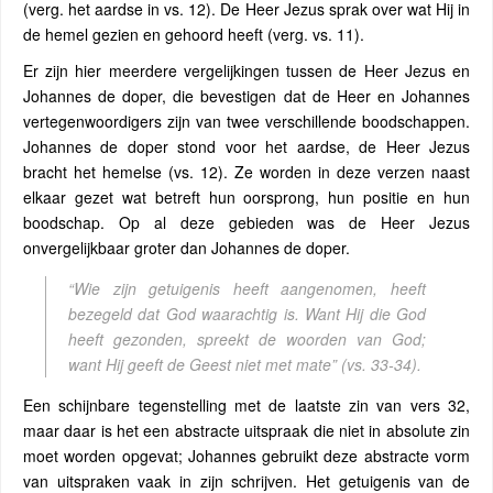
(verg. het aardse in vs. 12). De Heer Jezus sprak over wat Hij in
de hemel gezien en gehoord heeft (verg. vs. 11).
Er zijn hier meerdere vergelijkingen tussen de Heer Jezus en
Johannes de doper, die bevestigen dat de Heer en Johannes
vertegenwoordigers zijn van twee verschillende boodschappen.
Johannes de doper stond voor het aardse, de Heer Jezus
bracht het hemelse (vs. 12). Ze worden in deze verzen naast
elkaar gezet wat betreft hun oorsprong, hun positie en hun
boodschap. Op al deze gebieden was de Heer Jezus
onvergelijkbaar groter dan Johannes de doper.
“Wie zijn getuigenis heeft aangenomen, heeft
bezegeld dat God waarachtig is. Want Hij die God
heeft gezonden, spreekt de woorden van God;
want Hij geeft de Geest niet met mate”
(vs. 33-34).
Een schijnbare tegenstelling met de laatste zin van vers 32,
maar daar is het een abstracte uitspraak die niet in absolute zin
moet worden opgevat; Johannes gebruikt deze abstracte vorm
van uitspraken vaak in zijn schrijven. Het getuigenis van de