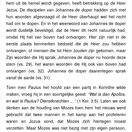
hem uit de hemel wordt gegeven, heeft betrekking op de Heer
Jezus. De discipelen van Johannes de doper hadden zich met
hun woorden afgevraagd of de Heer überhaupt wel het recht
had om te dopen. En in het weerwoord van Johannes de doper
wordt duidelijk bevestigd, dat de Heer dit recht natuurlijk had,
omdat Hij het van boven had ontvangen. Hier zijn niet in de
eerste plaats kenmerken bedoeld die de Heer zou hebben
ontvangen, of mensen die tot Hem zouden zijn gekomen, maar
Zijn woorden die Hij sprak. Johannes de doper nu hoorde deze
stem (vs. 29), het waren woorden die Hij ook van boven had
ontvangen (vs. 32). Johannes de doper daarentegen sprak
vanaf de aarde (vs. 31).
Toen men Paulus het hoofd van een partij in Korinthe wilde
maken, vroeg hij in een soortgelijke geest:
“Wat is dan Apollos,
en wat is Paulus? Dienstknechten …”
(1 Kor. 3:5). Laten we ook
denken aan de houding van Mozes toen hem het nieuws werd
gebracht dat twee mannen in het kamp aan het profeteren
waren en Jozua vond, dat Mozes zich hiertegen moest
verzetten. Maar Mozes was niet bezig met zijn eigen persoon,