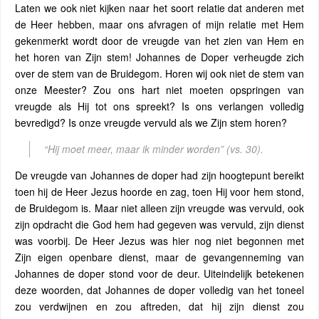
Laten we ook niet kijken naar het soort relatie dat anderen met
de Heer hebben, maar ons afvragen of mijn relatie met Hem
gekenmerkt wordt door de vreugde van het zien van Hem en
het horen van Zijn stem! Johannes de Doper verheugde zich
over de stem van de Bruidegom. Horen wij ook niet de stem van
onze Meester? Zou ons hart niet moeten opspringen van
vreugde als Hij tot ons spreekt? Is ons verlangen volledig
bevredigd? Is onze vreugde vervuld als we Zijn stem horen?
“Hij moet meer, maar ik minder worden”
(vs. 30).
De vreugde van Johannes de doper had zijn hoogtepunt bereikt
toen hij de Heer Jezus hoorde en zag, toen Hij voor hem stond,
de Bruidegom is. Maar niet alleen zijn vreugde was vervuld, ook
zijn opdracht die God hem had gegeven was vervuld, zijn dienst
was voorbij. De Heer Jezus was hier nog niet begonnen met
Zijn eigen openbare dienst, maar de gevangenneming van
Johannes de doper stond voor de deur. Uiteindelijk betekenen
deze woorden, dat Johannes de doper volledig van het toneel
zou verdwijnen en zou aftreden, dat hij zijn dienst zou