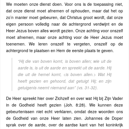
We moeten onze dienst doen. Voor ons is de toepassing niet,
dat onze dienst moet afnemen of ophouden, maar dat het op
zo’n manier moet gebeuren, dat Christus groot wordt, dat onze
eigen persoon volledig naar de achtergrond verdwijnt en de
Heer Jezus boven alles wordt gezien. Onze achting voor onszelf
moet afnemen, maar onze achting voor de Heer Jezus moet
toenemen. We leren onszelf te vergeten, onszelf op de
achtergrond te plaatsen en Hem de eerste plaats te geven.
“Hij die van boven komt, is boven allen; wie uit de
aarde is, is uit de aarde en spreekt uit de aarde. Hij
die uit de hemel komt, <is boven allen.> Wat Hij
heeft gezien en gehoord, dat getuigt Hij; en zijn
getuigenis neemt niemand aan”
(vs. 31-32).
De Heer spreekt hier over Zichzelf en over wat Hij bij Zijn Vader
in de Godheid heeft gezien (Joh. 8:28). We kunnen deze
gebeurtenissen niet echt verklaren, omdat deze woorden ons
de Godheid van onze Heer laten zien. Johannes de Doper
sprak over de aarde, over de aardse kant van het koninkrijk