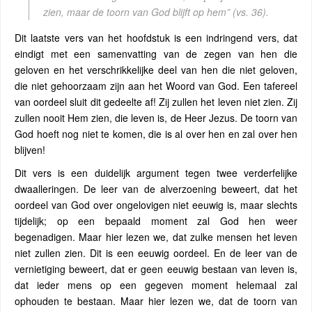
zien, maar de toorn van God blijft op hem”
(vs. 36).
Dit laatste vers van het hoofdstuk is een indringend vers, dat
eindigt met een samenvatting van de zegen van hen die
geloven en het verschrikkelijke deel van hen die niet geloven,
die niet gehoorzaam zijn aan het Woord van God. Een tafereel
van oordeel sluit dit gedeelte af! Zij zullen het leven niet zien. Zij
zullen nooit Hem zien, die leven is, de Heer Jezus. De toorn van
God hoeft nog niet te komen, die is al over hen en zal over hen
blijven!
Dit vers is een duidelijk argument tegen twee verderfelijke
dwaalleringen. De leer van de alverzoening beweert, dat het
oordeel van God over ongelovigen niet eeuwig is, maar slechts
tijdelijk; op een bepaald moment zal God hen weer
begenadigen. Maar hier lezen we, dat zulke mensen het leven
niet zullen zien. Dit is een eeuwig oordeel. En de leer van de
vernietiging beweert, dat er geen eeuwig bestaan van leven is,
dat ieder mens op een gegeven moment helemaal zal
ophouden te bestaan. Maar hier lezen we, dat de toorn van