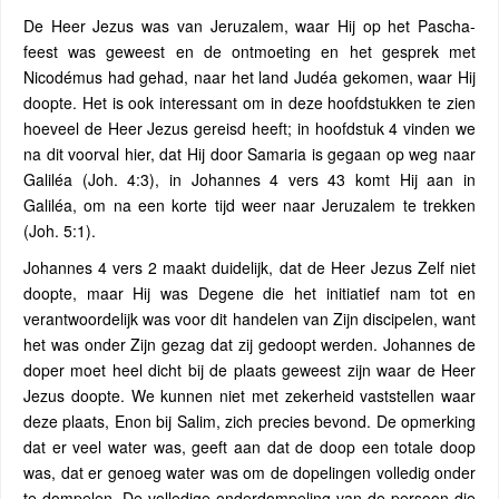
De Heer Jezus was van Jeruzalem, waar Hij op het Pascha-
feest was geweest en de ontmoeting en het gesprek met
Nicodémus had gehad, naar het land Judéa gekomen, waar Hij
doopte. Het is ook interessant om in deze hoofdstukken te zien
hoeveel de Heer Jezus gereisd heeft; in hoofdstuk 4 vinden we
na dit voorval hier, dat Hij door Samaria is gegaan op weg naar
Galiléa (Joh. 4:3), in Johannes 4 vers 43 komt Hij aan in
Galiléa, om na een korte tijd weer naar Jeruzalem te trekken
(Joh. 5:1).
Johannes 4 vers 2 maakt duidelijk, dat de Heer Jezus Zelf niet
doopte, maar Hij was Degene die het initiatief nam tot en
verantwoordelijk was voor dit handelen van Zijn discipelen, want
het was onder Zijn gezag dat zij gedoopt werden. Johannes de
doper moet heel dicht bij de plaats geweest zijn waar de Heer
Jezus doopte. We kunnen niet met zekerheid vaststellen waar
deze plaats, Enon bij Salim, zich precies bevond. De opmerking
dat er veel water was, geeft aan dat de doop een totale doop
was, dat er genoeg water was om de dopelingen volledig onder
te dompelen. De volledige onderdompeling van de persoon die