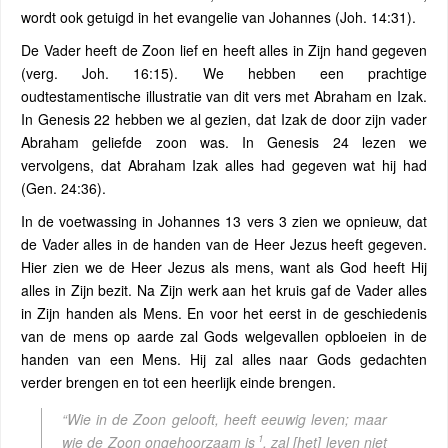
wordt ook getuigd in het evangelie van Johannes (Joh. 14:31).
De Vader heeft de Zoon lief en heeft alles in Zijn hand gegeven
(verg. Joh. 16:15). We hebben een prachtige
oudtestamentische illustratie van dit vers met Abraham en Izak.
In Genesis 22 hebben we al gezien, dat Izak de door zijn vader
Abraham geliefde zoon was. In Genesis 24 lezen we
vervolgens, dat Abraham Izak alles had gegeven wat hij had
(Gen. 24:36).
In de voetwassing in Johannes 13 vers 3 zien we opnieuw, dat
de Vader alles in de handen van de Heer Jezus heeft gegeven.
Hier zien we de Heer Jezus als mens, want als God heeft Hij
alles in Zijn bezit. Na Zijn werk aan het kruis gaf de Vader alles
in Zijn handen als Mens. En voor het eerst in de geschiedenis
van de mens op aarde zal Gods welgevallen opbloeien in de
handen van een Mens. Hij zal alles naar Gods gedachten
verder brengen en tot een heerlijk einde brengen.
“Wie in de Zoon gelooft, heeft eeuwig leven; maar
1
wie de Zoon ongehoorzaam is
, zal [het] leven niet