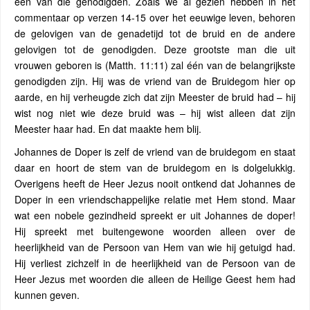
een van die genodigden. Zoals we al gezien hebben in het
commentaar op verzen 14-15 over het eeuwige leven, behoren
de gelovigen van de genadetijd tot de bruid en de andere
gelovigen tot de genodigden. Deze grootste man die uit
vrouwen geboren is (Matth. 11:11) zal één van de belangrijkste
genodigden zijn. Hij was de vriend van de Bruidegom hier op
aarde, en hij verheugde zich dat zijn Meester de bruid had – hij
wist nog niet wie deze bruid was – hij wist alleen dat zijn
Meester haar had. En dat maakte hem blij.
Johannes de Doper is zelf de vriend van de bruidegom en staat
daar en hoort de stem van de bruidegom en is dolgelukkig.
Overigens heeft de Heer Jezus nooit ontkend dat Johannes de
Doper in een vriendschappelijke relatie met Hem stond. Maar
wat een nobele gezindheid spreekt er uit Johannes de doper!
Hij spreekt met buitengewone woorden alleen over de
heerlijkheid van de Persoon van Hem van wie hij getuigd had.
Hij verliest zichzelf in de heerlijkheid van de Persoon van de
Heer Jezus met woorden die alleen de Heilige Geest hem had
kunnen geven.