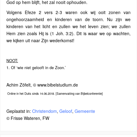
God op hem blijft, het zal nooit ophouden.
Volgens Efeze 2 vers 2-3 waren ook wij ooit zonen van
ongehoorzaamheid en kinderen van de toorn. Nu zijn we
kinderen van het licht en zullen we het leven zien; we zullen
Hem zien zoals Hij is (1 Joh. 3:2). Dit is waar we op wachten,
we kijken uit naar Zijn wederkomst!
NOOT:
1. Of ‘wie niet gelooft in de Zoon.’
Achim Zöfelt, © www.bibelstudium.de
Online in het Duits sinds 14.06.2018. [Samenvatting van Bijbelconferentie]
Geplaatst in:
Christendom
,
Geloof
,
Gemeente
© Frisse Wateren, FW