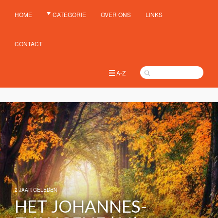
HOME
CATEGORIE
OVER ONS
LINKS
CONTACT
A-Z
2 JAAR GELEDEN
HET JOHANNES-