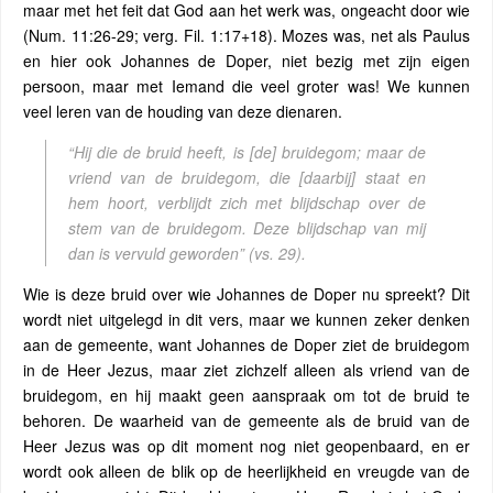
maar met het feit dat God aan het werk was, ongeacht door wie
(Num. 11:26-29; verg. Fil. 1:17+18). Mozes was, net als Paulus
en hier ook Johannes de Doper, niet bezig met zijn eigen
persoon, maar met Iemand die veel groter was! We kunnen
veel leren van de houding van deze dienaren.
“Hij die de bruid heeft, is [de] bruidegom; maar de
vriend van de bruidegom, die [daarbij] staat en
hem hoort, verblijdt zich met blijdschap over de
stem van de bruidegom. Deze blijdschap van mij
dan is vervuld geworden”
(vs. 29).
Wie is deze bruid over wie Johannes de Doper nu spreekt? Dit
wordt niet uitgelegd in dit vers, maar we kunnen zeker denken
aan de gemeente, want Johannes de Doper ziet de bruidegom
in de Heer Jezus, maar ziet zichzelf alleen als vriend van de
bruidegom, en hij maakt geen aanspraak om tot de bruid te
behoren. De waarheid van de gemeente als de bruid van de
Heer Jezus was op dit moment nog niet geopenbaard, en er
wordt ook alleen de blik op de heerlijkheid en vreugde van de