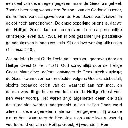
een deel van deze zegen gegeven, maar de Geest als geheel.
Zonder beperking woont deze Persoon van de Godheid in ieder,
die het hele verlossingswerk van de Heer Jezus voor zichzelf in
geloof heeft aangenomen. De enige beperking bij ons is, dat we
de Heilige Geest kunnen bedroeven in ons persoonlijke
christelijke leven (Ef. 4:30), en in ons gezamenlijke plaatselijke
gemeenteleven kunnen we zelfs Zijn actieve werking uitblussen
(1 Thess. 5:19).
Alle profeten in het Oude Testament spraken, gedreven door de
Heilige Geest (2 Petr. 1:21). God sprak altijd door de Heilige
Geest. Maar deze profeten ontvingen de Geest slechts tijdelijk;
de Geest kwam over hen en deelde, volgens Gods raadsbesluit,
slechts bepaalde delen van de waarheid aan hen mee, en
daarna was dit gedreven worden door de Heilige Geest voor
hen weer voorbij. Het waren altijd afgemeten delen die aan
deze profeten werden meegedeeld, en de Heilige Geest werd
alleen in deze afgemeten mate aan hen gegeven. Hij woonde
niet in hen. Maar toen de Heer Jezus op aarde kwam, was Hij
voortdurend vol van de Heilige Geest, Hij woonde in Hem.