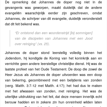
De opmerking dat Johannes de doper nog niet in de
gevangenis was geworpen, maakt duidelijk dat de andere
evangeliën waarschijnlijk eerder zijn geschreven, omdat
Johannes, de schrijver van dit evangelie, duidelijk veronderstelt
dat dit feit bekend was.
“Er ontstond dan een woordenstrijd [bij sommigen]
van de discipelen van Johannes met een Jood
over reiniging” (vs. 25).
Johannes de doper stond leerstellig volledig binnen het
Jodendom, hij kondigde de Koning van het koninkrijk aan en
verrichtte geen andere leerstellige christelijke dienst. Hij was de
laatste profeet van het Oude Testament. De doop die zowel de
Heer Jezus als Johannes de doper uitvoerden was een doop
van bekering, gecombineerd met een belijdenis van zonden
(verg. Matth. 3:7-12 met Matth. 4:17); het had dus te maken
met het afwassen van zonden, met reiniging. Het was de
uiterlijke uitdrukking van het feit, dat deze mensen innerlijk echt
berouw hadden en in zekere zin hun onreinheid wilden laten