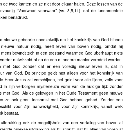
de twee kanten en ze niet door elkaar halen. Deze lessen van de
evoudig “Voorwaar, voorwaar” (vs. 3,5,11), dat de fundamentele
aken benadrukt.
 de nieuwe geboorte noodzakelijk om het koninkrijk van God binnen
 nieuwe natuur nodig, heeft leven van boven nodig, omdat hij
ijk mens bevindt zich in een toestand waarmee God überhaupt niets
 verder ontwikkeld of op de een of andere manier veredeld worden.
 met God zonder dat er een volledig nieuw leven is, dat in
 van God. Dit principe geldt niet alleen voor het koninkrijk van
 Heer Jezus zal verschijnen, het geldt voor alle tijden, zelfs voor
od in zijn verborgen mysterieuze vorm van de huidige tijd: zonder
tie met God. Als de gelovigen in het Oude Testament geen nieuwe
den ze ook geen toekomst met God hebben gehad. Zonder een
chikt voor Zijn aanwezigheid, voor Zijn koninkrijk, vanuit welk
ok bestaat.
uitdrukking ook de mogelijkheid van een vertaling van boven af
elfde Griekse uitdrukking als hij schrijft, dat hij alles van voren af