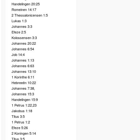
Handelingen 20:25
Romeinen 14:17
2 Thessalonicensen 1:5
Lukas 1:3
Johannes 3:3
Efeze 2:5
Kolossensen 3:3
Johannes 20:22
Johannes 6:54
Job 14:4
Johannes 1:13
Johannes 6:63
Johannes 13:10
1 Korinthe 6:11
Hebreeën 10:22
Johannes 7:38,
Johannes 15:3
Handelingen 15:9
1 Petrus 1:22,23
Jakobus 1:18
Titus 3:5
1 Petrus 1:2
Efeze 5:26
2 Koningen 5:14
Titus 3:5