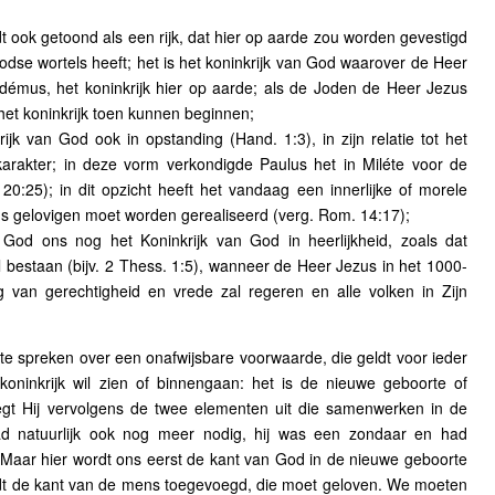
t ook getoond als een rijk, dat hier op aarde zou worden gevestigd
oodse wortels heeft; het is het koninkrijk van God waarover de Heer
odémus, het koninkrijk hier op aarde; als de Joden de Heer Jezus
t koninkrijk toen kunnen beginnen;
jk van God ook in opstanding (Hand. 1:3), in zijn relatie tot het
k karakter; in deze vorm verkondigde Paulus het in Miléte voor de
0:25); in dit opzicht heeft het vandaag een innerlijke of morele
ons gelovigen moet worden gerealiseerd (verg. Rom. 14:17);
God ons nog het Koninkrijk van God in heerlijkheid, zoals dat
 bestaan (bijv. 2 Thess. 1:5), wanneer de Heer Jezus in het 1000-
ng van gerechtigheid en vrede zal regeren en alle volken in Zijn
e spreken over een onafwijsbare voorwaarde, die geldt voor ieder
t koninkrijk wil zien of binnengaan: het is de nieuwe geboorte of
egt Hij vervolgens de twee elementen uit die samenwerken in de
d natuurlijk ook nog meer nodig, hij was een zondaar en had
 Maar hier wordt ons eerst de kant van God in de nieuwe geboorte
rdt de kant van de mens toegevoegd, die moet geloven. We moeten