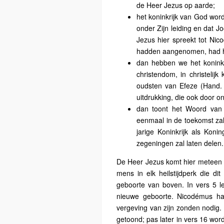
de Heer Jezus op aarde;
het koninkrijk van God word
onder Zijn leiding en dat J
Jezus hier spreekt tot Nic
hadden aangenomen, had he
dan hebben we het koninkri
christendom, in christelij
oudsten van Efeze (Hand. 2
uitdrukking, die ook door 
dan toont het Woord van 
eenmaal in de toekomst zal
jarige Koninkrijk als Koni
zegeningen zal laten delen.
De Heer Jezus komt hier meteen t
mens in elk heilstijdperk die di
geboorte van boven. In vers 5 l
nieuwe geboorte. Nicodémus ha
vergeving van zijn zonden nodig.
getoond; pas later in vers 16 wo