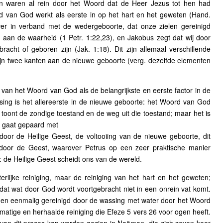
en waren al rein door het Woord dat de Heer Jezus tot hen had
d van God werkt als eerste in op het hart en het geweten (Hand.
ver in verband met de wedergeboorte, dat onze zielen gereinigd
an de waarheid (1 Petr. 1:22,23), en Jakobus zegt dat wij door
acht of geboren zijn (Jak. 1:18). Dit zijn allemaal verschillende
ijn twee kanten aan de nieuwe geboorte (verg. dezelfde elementen
 van het Woord van God als de belangrijkste en eerste factor in de
ing is het allereerste in de nieuwe geboorte: het Woord van God
 toont de zondige toestand en de weg uit die toestand; maar het is
et gaat gepaard met
door de Heilige Geest, de voltooiing van de nieuwe geboorte, dit
 door de Geest, waarover Petrus op een zeer praktische manier
2: de Heilige Geest scheidt ons van de wereld.
iterlijke reiniging, maar de reiniging van het hart en het geweten;
at wat door God wordt voortgebracht niet in een onrein vat komt.
 en eenmalig gereinigd door de wassing met water door het Woord
lmatige en herhaalde reiniging die Efeze 5 vers 26 voor ogen heeft.