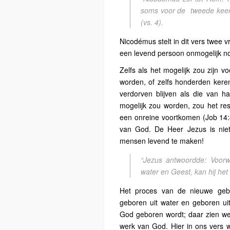
soms voor de
tweede keer
(vs. 4).
Nicodémus stelt in dit vers twee vr
een levend persoon onmogelijk n
Zelfs als het mogelijk zou zijn 
worden, of zelfs honderden keren 
verdorven blijven als die van h
mogelijk zou worden, zou het resu
een onreine voortkomen (Job 14:
van God. De Heer Jezus is ni
mensen levend te maken!
“Jezus antwoordde: Voorw
water en Geest, kan hij het
Het proces van de nieuwe geb
geboren uit water en geboren ui
God geboren wordt; daar zien we
werk van God. Hier in ons vers w