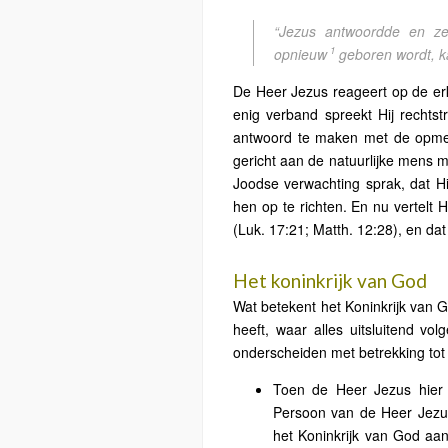
“Jezus antwoordde en zei
1
opnieuw
geboren wordt, ka
De Heer Jezus reageert op de er
enig verband spreekt Hij rechts
antwoord te maken met de opmer
gericht aan de natuurlijke mens m
Joodse verwachting sprak, dat Hi
hen op te richten. En nu vertelt 
(Luk. 17:21; Matth. 12:28), en d
Het koninkrijk van God
Wat betekent het Koninkrijk van Go
heeft, waar alles uitsluitend v
onderscheiden met betrekking tot 
Toen de Heer Jezus hier
Persoon van de Heer Jezus
het Koninkrijk van God aa