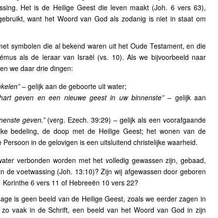
ssing. Het is de Heilige Geest die leven maakt (Joh. 6 vers 63),
ebruikt, want het Woord van God als zodanig is niet in staat om
et symbolen die al bekend waren uit het Oude Testament, en die
mus als de leraar van Israël (vs. 10). Als we bijvoorbeeld naar
den we daar drie dingen:
nkelen”
– gelijk aan de geboorte uit water;
hart geven en een nieuwe geest in uw binnenste”
– gelijk aan
nnenste geven.”
(verg. Ezech. 39:29) – gelijk als een voorafgaande
elijke bedeling, de doop met de Heilige Geest; het wonen van de
 Persoon in de gelovigen is een uitsluitend christelijke waarheid.
ater verbonden worden met het volledig gewassen zijn, gebaad,
n de voetwassing (Joh. 13:10)? Zijn wij afgewassen door geboren
 1 Korinthe 6 vers 11 of Hebreeën 10 vers 22?
age is geen beeld van de Heilige Geest, zoals we eerder zagen in
zo vaak in de Schrift, een beeld van het Woord van God in zijn