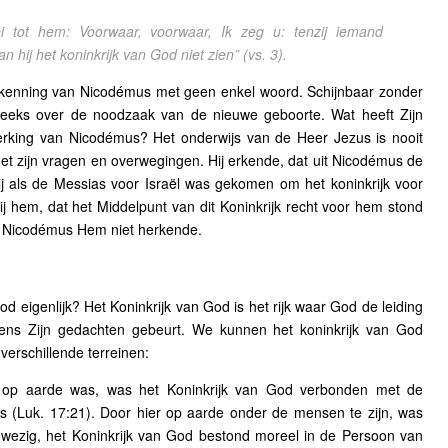
 tot hem: Voorwaar, voorwaar, Ik zeg u: tenzij iemand
n hij het koninkrijk van God niet zien”
(vs. 3).
kenning van Nicodémus met geen enkel woord. Schijnbaar zonder
treeks over de noodzaak van de nieuwe geboorte. Wat heeft Zijn
king van Nicodémus? Het onderwijs van de Heer Jezus is nooit
et zijn vragen en overwegingen. Hij erkende, dat uit Nicodémus de
j als de Messias voor Israël was gekomen om het koninkrijk voor
Hij hem, dat het Middelpunt van dit Koninkrijk recht voor hem stond
at Nicodémus Hem niet herkende.
d eigenlijk? Het Koninkrijk van God is het rijk waar God de leiding
olgens Zijn gedachten gebeurt. We kunnen het koninkrijk van God
verschillende terreinen:
 op aarde was, was het Koninkrijk van God verbonden met de
 (Luk. 17:21). Door hier op aarde onder de mensen te zijn, was
nwezig, het Koninkrijk van God bestond moreel in de Persoon van