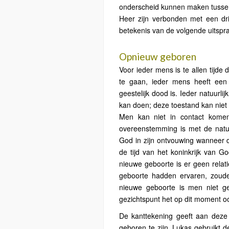
onderscheid kunnen maken tussen 
Heer zijn verbonden met een dri
betekenis van de volgende uitspr
Opnieuw geboren
Voor ieder mens is te allen tijde
te gaan, ieder mens heeft een
geestelijk dood is. Ieder natuurl
kan doen; deze toestand kan niet
Men kan niet in contact komen
overeenstemming is met de natuur
God in zijn ontvouwing wanneer de
de tijd van het koninkrijk van G
nieuwe geboorte is er geen rela
geboorte hadden ervaren, zou
nieuwe geboorte is men niet ges
gezichtspunt het op dit moment o
De kanttekening geeft aan deze 
geboren te zijn. Lukas gebruikt dez