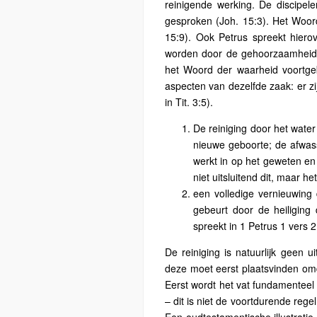
reinigende werking. De discipel
gesproken (Joh. 15:3). Het Woor
15:9). Ook Petrus spreekt hiero
worden door de gehoorzaamheid a
het Woord der waarheid voortgebr
aspecten van dezelfde zaak: er z
in Tit. 3:5).
De reiniging door het water
nieuwe geboorte; de afwass
werkt in op het geweten en
niet uitsluitend dit, maar h
een volledige vernieuwing 
gebeurt door de heiliging
spreekt in 1 Petrus 1 vers 
De reiniging is natuurlijk geen u
deze moet eerst plaatsvinden omd
Eerst wordt het vat fundamenteel
– dit is niet de voortdurende rege