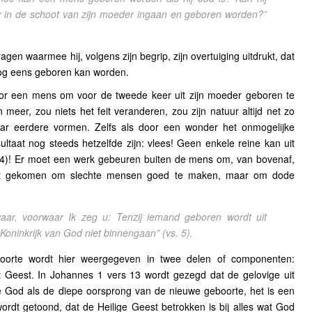
 in de schoot van zijn moeder ingaan en geboren worden?”
agen waarmee hij, volgens zijn begrip, zijn overtuiging uitdrukt, dat
og eens geboren kan worden.
voor een mens om voor de tweede keer uit zijn moeder geboren te
meer, zou niets het feit veranderen, zou zijn natuur altijd net zo
aar eerdere vormen. Zelfs als door een wonder het onmogelijke
ltaat nog steeds hetzelfde zijn: vlees! Geen enkele reine kan uit
4)! Er moet een werk gebeuren buiten de mens om, van bovenaf,
et gekomen om slechte mensen goed te maken, maar om dode
aar, voorwaar Ik zeg u: Tenzij iemand geboren wordt uit
 Koninkrijk van God niet binnengaan”
(vs. 5).
oorte wordt hier weergegeven in twee delen of componenten:
t Geest. In Johannes 1 vers 13 wordt gezegd dat de gelovige uit
 God als de diepe oorsprong van de nieuwe geboorte, het is een
ordt getoond, dat de Heilige Geest betrokken is bij alles wat God