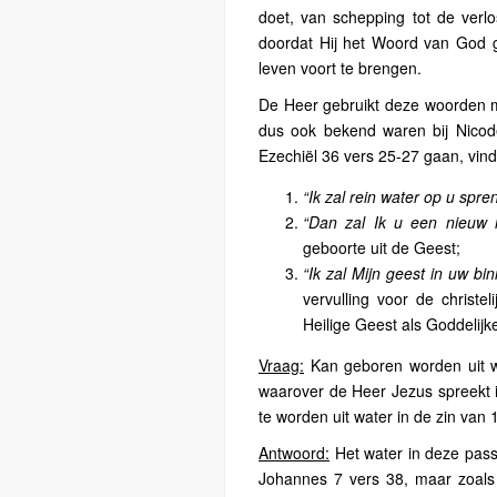
doet, van schepping tot de verlo
doordat Hij het Woord van God g
leven voort te brengen.
De Heer gebruikt deze woorden m
dus ook bekend waren bij Nicodé
Ezechiël 36 vers 25-27 gaan, vin
“Ik zal rein water op u spre
“Dan zal Ik u een nieuw 
geboorte uit de Geest;
“Ik zal Mijn geest in uw bi
vervulling voor de christ
Heilige Geest als Goddelijke
Vraag:
Kan geboren worden uit w
waarover de Heer Jezus spreekt i
te worden uit water in de zin van
Antwoord:
Het water in deze pass
Johannes 7 vers 38, maar zoals 