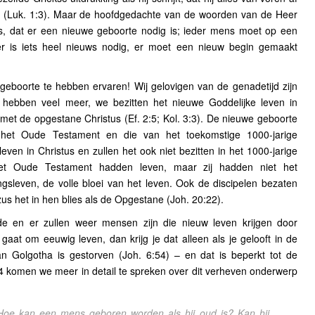
 (Luk. 1:3). Maar de hoofdgedachte van de woorden van de Heer
is, dat er een nieuwe geboorte nodig is; ieder mens moet op een
r is iets heel nieuws nodig, er moet een nieuw begin gemaakt
boorte te hebben ervaren! Wij gelovigen van de genadetijd zijn
hebben veel meer, we bezitten het nieuwe Goddelijke leven in
met de opgestane Christus (Ef. 2:5; Kol. 3:3). De nieuwe geboorte
het Oude Testament en die van het toekomstige 1000-jarige
even in Christus en zullen het ook niet bezitten in het 1000-jarige
 het Oude Testament hadden leven, maar zij hadden niet het
ngsleven, de volle bloei van het leven. Ook de discipelen bezaten
zus het in hen blies als de Opgestane (Joh. 20:22).
 en er zullen weer mensen zijn die nieuw leven krijgen door
gaat om eeuwig leven, dan krijg je dat alleen als je gelooft in de
n Golgotha is gestorven (Joh. 6:54) – en dat is beperkt tot de
 14 komen we meer in detail te spreken over dit verheven onderwerp
Hoe kan een mens geboren worden als hij oud is? Kan hij