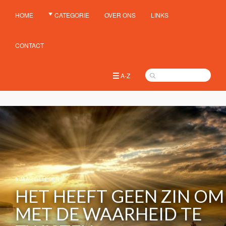
HOME
CATEGORIE
OVER ONS
LINKS
CONTACT
A-Z
5 JAAR GELEDEN
HET HEEFT GEEN ZIN OM
MET DE WAARHEID TE