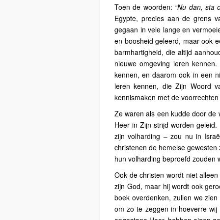
Toen de woorden:
“Nu dan, sta 
Egypte, precies aan de grens va
gegaan in vele lange en vermoeie
en boosheid geleerd, maar ook ee
barmhartigheid, die altijd aanhou
nieuwe omgeving leren kennen.
kennen, en daarom ook in een ni
leren kennen, die Zijn Woord va
kennismaken met de voorrechten e
Ze waren als een kudde door de w
Heer in Zijn strijd worden geleid
zijn volharding – zou nu in Isr
christenen de hemelse gewesten 
hun volharding beproefd zouden 
Ook de christen wordt niet allee
zijn God, maar hij wordt ook gero
boek overdenken, zullen we zien 
om zo te zeggen in hoeverre wij 