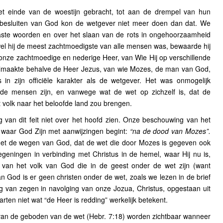
t einde van de woestijn gebracht, tot aan de drempel van hun
sbesluiten van God kon de wetgever niet meer doen dan dat. We
aaste woorden en over het slaan van de rots in ongehoorzaamheid
l hij de meest zachtmoedigste van alle mensen was, bewaarde hij
n onze zachtmoedige en nederige Heer, van Wie Hij op verschillende
volmaakte behalve de Heer Jezus, van wie Mozes, de man van God,
in zijn officiële karakter als de wetgever. Het was onmogelijk
 mensen zijn, en vanwege wat de wet op zichzelf is, dat de
 volk naar het beloofde land zou brengen.
van dit feit niet over het hoofd zien. Onze beschouwing van het
waar God Zijn met aanwijzingen begint:
“na de dood van Mozes”.
met de wegen van God, dat de wet die door Mozes is gegeven ook
egeningen in verbinding met Christus in de hemel, waar Hij nu is,
van het volk van God die in de geest onder de wet zijn (want
n God is er geen christen onder de wet, zoals we lezen in de brief
 van zegen in navolging van onze Jozua, Christus, opgestaan uit
rten niet wat “de Heer is redding” werkelijk betekent.
an de geboden van de wet (Hebr. 7:18) worden zichtbaar wanneer