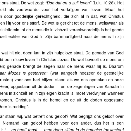
 ons staat. De wet zegt:
“Doe dat en u zult leven”
(Luk. 10:28). Het
heid als voorwaarde voor het verkrijgen van leven. Maar het
 door goddelijke gerechtigheid, die zich al in dat, wat Christus
oen Hij voor ons stierf. De wet is gericht tot de mens, weliswaar als
lniettemin tot de mens die in zichzelf verantwoordelijk is het goede
eit echter van God in Zijn barmhartigheid naar de mens in zijn
 wat hij niet doen kan in zijn hulpeloze staat. De genade van God
eid een nieuw leven in Christus Jezus. De wet beveelt de mens om
kken; genade brengt de zegen naar de mens waar hij is. Daarom
naar Mozes is gestorven”
(wat aangeeft hoezeer de geestelijke
usten) voor ons hart blijven staan als we ons opmaken en onze
e Heer, opgestaan uit de doden – en de zegeningen van Kanaän in
ens in zichzelf en in zijn eigen kracht is, moet verdwijnen wanneer
komen. Christus is in de hemel en de uit de doden opgestane
eer is redding”.
r staan wij, wat betreft ons geloof? Wat begrijpt ons geloof over
t? Niemand kan geloof hebben voor een ander, dus het is een
gt:
“… en heeft [ons] … mee doen zitten in de hemelse [gewesten]