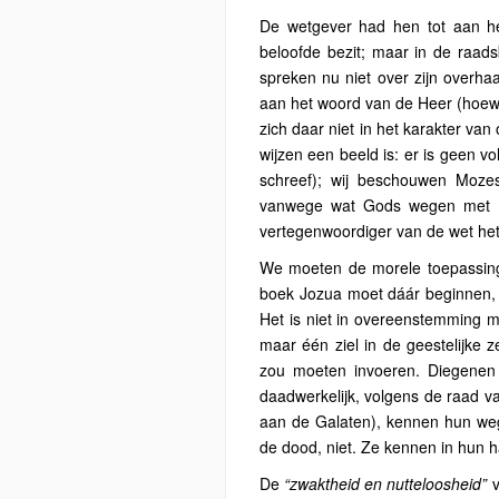
De wetgever had hen tot aan he
beloofde bezit; maar in de raad
spreken nu niet over zijn overh
aan het woord van de Heer (hoewe
zich daar niet in het karakter va
wijzen een beeld is: er is geen 
schreef); wij beschouwen Mozes 
vanwege wat Gods wegen met de
vertegenwoordiger van de wet het
We moeten de morele toepassing 
boek Jozua moet dáár beginnen, 
Het is niet in overeenstemming 
maar één ziel in de geestelijke z
zou moeten invoeren. Diegenen 
daadwerkelijk, volgens de raad va
aan de Galaten), kennen hun weg
de dood, niet. Ze kennen in hun ha
De
“zwaktheid en nutteloosheid”
v