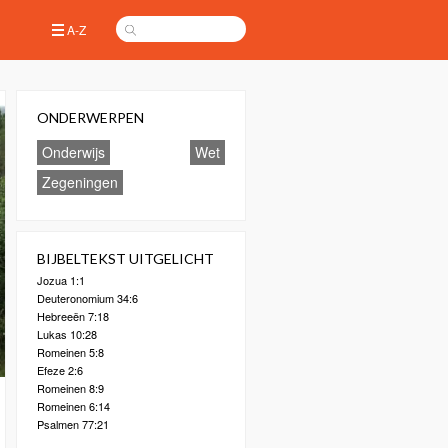
A-Z
ONDERWERPEN
Onderwijs
Wet
Zegeningen
BIJBELTEKST UITGELICHT
Jozua 1:1
Deuteronomium 34:6
Hebreeën 7:18
Lukas 10:28
Romeinen 5:8
Efeze 2:6
Romeinen 8:9
Romeinen 6:14
Psalmen 77:21