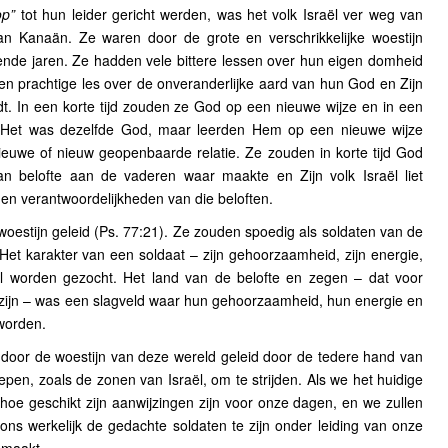
op”
tot hun leider gericht werden, was het volk Israël ver weg van
n Kanaän. Ze waren door de grote en verschrikkelijke woestijn
nde jaren. Ze hadden vele bittere lessen over hun eigen domheid
n prachtige les over de onveranderlijke aard van hun God en Zijn
dt. In een korte tijd zouden ze God op een nieuwe wijze en in een
 Het was dezelfde God, maar leerden Hem op een nieuwe wijze
euwe of nieuw geopenbaarde relatie. Ze zouden in korte tijd God
n belofte aan de vaderen waar maakte en Zijn volk Israël liet
n verantwoordelijkheden van die beloften.
oestijn geleid (Ps. 77:21). Ze zouden spoedig als soldaten van de
. Het karakter van een soldaat – zijn gehoorzaamheid, zijn energie,
aël worden gezocht. Het land van de belofte en zegen – dat voor
zijn – was een slagveld waar hun gehoorzaamheid, hun energie en
worden.
n door de woestijn van deze wereld geleid door de tedere hand van
epen, zoals de zonen van Israël, om te strijden. Als we het huidige
hoe geschikt zijn aanwijzingen zijn voor onze dagen, en we zullen
ons werkelijk de gedachte soldaten te zijn onder leiding van onze