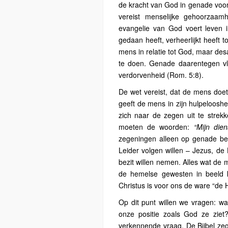
de kracht van God in genade voor
vereist menselijke gehoorzaam
evangelie van God voert leven in
gedaan heeft, verheerlijkt heeft t
mens in relatie tot God, maar desa
te doen. Genade daarentegen vlo
verdorvenheid (Rom. 5:8).
De wet vereist, dat de mens doet
geeft de mens in zijn hulpeloosh
zich naar de zegen uit te stre
moeten de woorden:
“Mijn die
zegeningen alleen op genade ber
Leider volgen willen – Jezus, d
bezit willen nemen. Alles wat de m
de hemelse gewesten in beeld 
Christus is voor ons de ware “de H
Op dit punt willen we vragen: waa
onze positie zoals God ze zie
verkennende vraag. De Bijbel ze