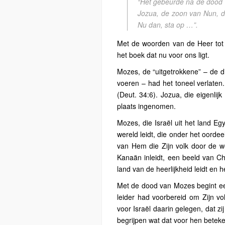
“Het gebeurde na de dood
Jozua, de zoon van Nun, d
Nu dan, sta op …”.
Met de woorden van de Heer tot
het boek dat nu voor ons ligt.
Mozes, de “uitgetrokkene” – de d
voeren – had het toneel verlaten
(Deut. 34:6). Jozua, die eigenlij
plaats ingenomen.
Mozes, die Israël uit het land Egy
wereld leidt, die onder het oorde
van Hem die Zijn volk door de woe
Kanaän inleidt, een beeld van Chr
land van de heerlijkheid leidt en 
Met de dood van Mozes begint een
leider had voorbereid om Zijn vo
voor Israël daarin gelegen, dat 
begrijpen wat dat voor hen beteke