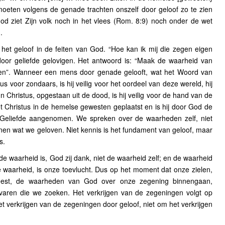
moeten volgens de genade trachten onszelf door geloof zo te zien
God ziet Zijn volk noch in het vlees (Rom. 8:9) noch onder de wet
.
 het geloof in de feiten van God. “Hoe kan ik mij die zegen eigen
or geliefde gelovigen. Het antwoord is: “Maak de waarheid van
en”. Wanneer een mens door genade gelooft, wat het Woord van
 voor zondaars, is hij veilig voor het oordeel van deze wereld, hij
n Christus, opgestaan uit de dood, is hij veilig voor de hand van de
et Christus in de hemelse gewesten geplaatst en is hij door God de
 Geliefde aangenomen. We spreken over de waarheden zelf, niet
nen wat we geloven. Niet kennis is het fundament van geloof, maar
s.
 de waarheid is, God zij dank, niet de waarheid zelf; en de waarheid
 waarheid, is onze toevlucht. Dus op het moment dat onze zielen,
Geest, de waarheden van God over onze zegening binnengaan,
varen die we zoeken. Het verkrijgen van de zegeningen volgt op
t verkrijgen van de zegeningen door geloof, niet om het verkrijgen