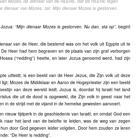
 van Mozes, de dienaar van de HEERE, dat de HEERE tegen
e dienaar van Mozes, zei: Mijn dienaar Mozes is gestorven.
 Jozua:
“Mijn dienaar Mozes is gestorven. Nu dan, sta op”
, begint
ienaar van de Heer, die bestemd was om het volk uit Egypte uit te
. De Heer had hem begraven en de plaats van zijn graf verborgen
k Hosea (“redding”) heette, en later Jozua genoemd werd, had zijn
pte uitleidt, is een beeld van de Heer Jezus, die Zijn volk uit deze
el ligt; Mozes de Middelaar en Aaron de Hogepriester zijn een beeld
stijn van deze wereld leidt. Jozua is, doordat hij Israël het land
istus die uit de dood is opgewekt, die Zijn volk in geest naar het
hen in de strijd met de vijand in de hemelse gewesten aanvoert.
 nieuw tijdperk in de geschiedenis van Israël; en omdat God een
lk naar het land van de belofte te leiden, was de weg van zegen
zij hun door God gegeven leider volgden. Door hem zouden ze leren
nde: “De Heer is redding”.