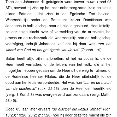
Toen aan Johannes dit getuigenis werd toevertrouwd (rond 95
AD), bevond hij zich op het zeer onherbergzame, kale en kleine
1
eiland Patmos
, dat zich in de Egeïsche Zee bevindt.
Waarschijnlijk onder de Romeinse keizer Domitianus was
Johannes in ballingschap naar dit eiland gestuurd. Heel feitelijk,
zonder enige klacht over of vermelding van de arrestatie, het
proces en de rechtszaak die waarschijnlijk aan de ballingschap
voorafging, schrijft Johannes zelf dat hij daar was
“om het
woord van God en het getuigenis van Jezus”
(Openb. 1:9).
Satan heeft altijd zijn marionetten, of het nu Judas is, die de
Heer heeft verraden, of de leiders van het volk, die al het
mogelijke hebben gedaan om de Heer uit de weg te ruimen, of
de Romeinse heerser Pilatus, die de Heer uiteindelijk tot de
dood aan het kruis veroordeelde. Het was hun
“uur en de macht
van de duisternis”
(Luk. 22:53) toen de Heer der heerlijkheid
(verg. 1 Kor. 2:8) was overgeleverd aan zondaars (verg. Matth.
26:45).
Goed 65 jaar later ervaart
“de discipel die Jezus liefhad”
(Joh.
13:23; 19:26; 20:2; 21:7,20) hoe hij door dezelfde macht die zijn