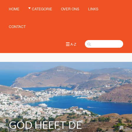
HOME
CATEGORIE
OVER ONS
LINKS
CONTACT
A-Z
8 JAAR GELEDEN
GOD HEEFT DE