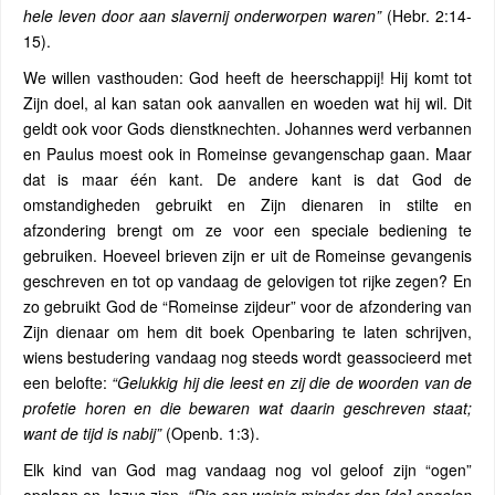
hele leven door aan slavernij onderworpen waren”
(Hebr. 2:14-
15).
We willen vasthouden: God heeft de heerschappij! Hij komt tot
Zijn doel, al kan satan ook aanvallen en woeden wat hij wil. Dit
geldt ook voor Gods dienstknechten. Johannes werd verbannen
en Paulus moest ook in Romeinse gevangenschap gaan. Maar
dat is maar één kant. De andere kant is dat God de
omstandigheden gebruikt en Zijn dienaren in stilte en
afzondering brengt om ze voor een speciale bediening te
gebruiken. Hoeveel brieven zijn er uit de Romeinse gevangenis
geschreven en tot op vandaag de gelovigen tot rijke zegen? En
zo gebruikt God de “Romeinse zijdeur” voor de afzondering van
Zijn dienaar om hem dit boek Openbaring te laten schrijven,
wiens bestudering vandaag nog steeds wordt geassocieerd met
een belofte:
“Gelukkig hij die leest en zij die de woorden van de
profetie horen en die bewaren wat daarin geschreven staat;
want de tijd is nabij”
(Openb. 1:3).
Elk kind van God mag vandaag nog vol geloof zijn “ogen”