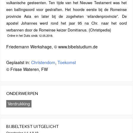
vulkanische gesteenten. Ten tijde van het Nieuwe Testament was het
een ballingsoord voor gestraften. Het hoorde eerste bij de Romeinse
provincie Asia en later bij de zogeheten ‘eilandenprovincie”. De
apostel Johannes werd rond het jaar 95 na Chr. naar het oord
verbannen door de Romeinse keizer Domitianus. {Christipedia}
Online in het Duits sinds 12.05.2018.
Friedemann Werkshage, © www.bibelstudium.de
Geplaatst in:
Christendom
,
Toekomst
© Frisse Wateren, FW
ONDERWERPEN
Verdrukking
BIJBELTEKST UITGELICHT
Openbaring 1:1,4,9,19