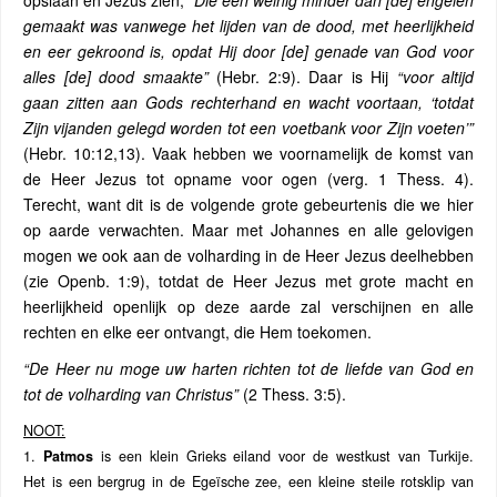
opslaan en Jezus zien,
“Die een weinig minder dan [de] engelen
gemaakt was vanwege het lijden van de dood, met heerlijkheid
en eer gekroond is, opdat Hij door [de] genade van God voor
alles [de] dood smaakte”
(Hebr. 2:9). Daar is Hij
“voor altijd
gaan zitten aan Gods rechterhand en wacht voortaan, ‘totdat
Zijn vijanden gelegd worden tot een voetbank voor Zijn voeten’”
(Hebr. 10:12,13). Vaak hebben we voornamelijk de komst van
de Heer Jezus tot opname voor ogen (verg. 1 Thess. 4).
Terecht, want dit is de volgende grote gebeurtenis die we hier
op aarde verwachten. Maar met Johannes en alle gelovigen
mogen we ook aan de volharding in de Heer Jezus deelhebben
(zie Openb. 1:9), totdat de Heer Jezus met grote macht en
heerlijkheid openlijk op deze aarde zal verschijnen en alle
rechten en elke eer ontvangt, die Hem toekomen.
“De Heer nu moge uw harten richten tot de liefde van God en
tot de volharding van Christus”
(2 Thess. 3:5).
NOOT:
1.
Patmos
is een klein Grieks eiland voor de westkust van Turkije.
Het is een bergrug in de Egeïsche zee, een kleine steile rotsklip van