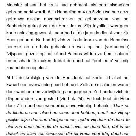
Meester al aan het kruis had gebracht, als een misdadiger
gebrandmerkt wordt. Al in Handelingen 4 en 5 zien we hoe deze
getrouwe discipel onverschrokken en gehoorzaam voor het
Sanhedrin getuigt van de Heer Jezus. Zijn loyaliteit was geen
korte opleving geweest, maar had al die jaren in dienst voor zijn
Heer geduurd. Nu had hij zich zelfs de toorn van de Romeinse
heerser op de hals gehaald en was op het (vermeende)
“zijspoor” gezet: op het eiland Patmos wilden ze hem isoleren
en onschadelijk maken, totdat de dood het “probleem” volledig
zou hebben opgelost.
Al bij de kruisiging van de Heer leek het korte tijd alsof het
kwaad een overwinning had behaald. Zelfs de discipelen waren
door wanhoop en vertwijfeling aangegrepen. Ze hadden zich de
dingen anders voorgesteld (zie Luk. 24). En toch heeft de Heer
door Zijn dood een wonderbare overwinning behaald:
“Daar nu
de kinderen aan bloed en vlees deel hebben, heeft ook Hij op
gelijke wijze daaraan deelgenomen, opdat Hij door de dood te
niet zou doen hem die de macht over de dood had, dat is de
duivel, en allen zou verlossen die uit vrees voor [de] dood hun