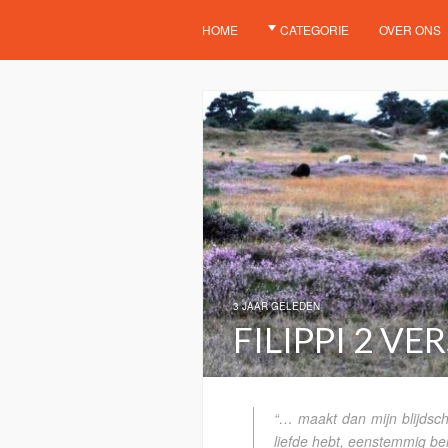
HOME
CATEGORIE
OVER ONS
3 JAAR GELEDEN
FILIPPI 2 VER
“… maakt dan mijn blijdsch
liefde hebt, eenstemmig be