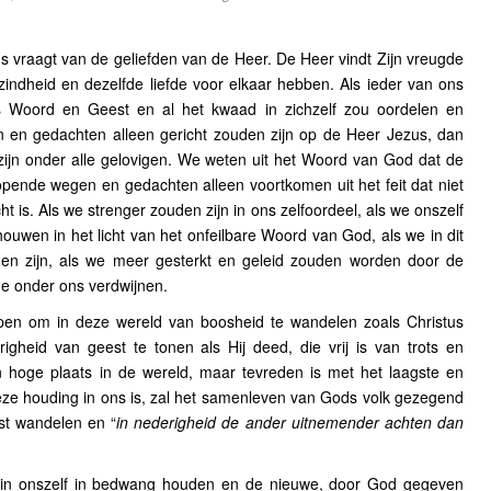
us vraagt van de geliefden van de Heer. De Heer vindt Zijn vreugde
zindheid en dezelfde liefde voor elkaar hebben. Als ieder van ons
s Woord en Geest en al het kwaad in zichzelf zou oordelen en
n en gedachten alleen gericht zouden zijn op de Heer Jezus, dan
zijn onder alle gelovigen. We weten uit het Woord van God dat de
opende wegen en gedachten alleen voortkomen uit het feit dat niet
ht is. Als we strenger zouden zijn in ons zelfoordeel, als we onszelf
houwen in het licht van het onfeilbare Woord van God, als we in dit
en zijn, als we meer gesterkt en geleid zouden worden door de
e onder ons verdwijnen.
pen om in deze wereld van boosheid te wandelen zoals Christus
gheid van geest te tonen als Hij deed, die vrij is van trots en
 hoge plaats in de wereld, maar tevreden is met het laagste en
eze houding in ons is, zal het samenleven van Gods volk gezegend
st wandelen en “
in nederigheid de ander uitnemender achten dan
 in onszelf in bedwang houden en de nieuwe, door God gegeven