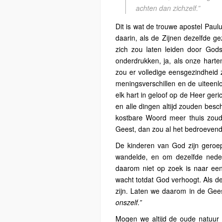
achten dan zichzelf.”
Dit is wat de trouwe apostel Paul
daarin, als de Zijnen dezelfde ge
zich zou laten leiden door God
onderdrukken, ja, als onze harte
zou er volledige eensgezindheid 
meningsverschillen en de uiteenl
elk hart in geloof op de Heer geric
en alle dingen altijd zouden besc
kostbare Woord meer thuis zoud
Geest, dan zou al het bedroevend
De kinderen van God zijn geroe
wandelde, en om dezelfde nederi
daarom niet op zoek is naar een
wacht totdat God verhoogt. Als d
zijn. Laten we daarom in de Gee
onszelf.”
Mogen we altijd de oude natuur