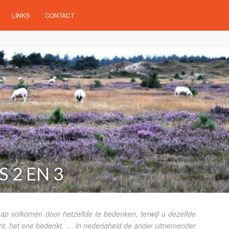
LINKS
CONTACT
S 2 EN 3
ap volkomen door hetzelfde te bedenken, terwijl u dezelfde
nt, het ene bedenkt. … in nederigheid de ander uitnemender