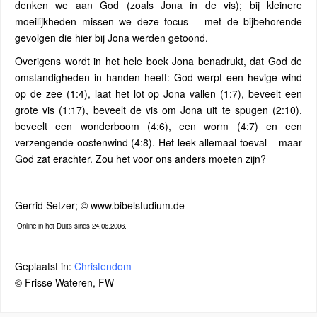
denken we aan God (zoals Jona in de vis); bij kleinere
moeilijkheden missen we deze focus – met de bijbehorende
gevolgen die hier bij Jona werden getoond.
Overigens wordt in het hele boek Jona benadrukt, dat God de
omstandigheden in handen heeft: God werpt een hevige wind
op de zee (1:4), laat het lot op Jona vallen (1:7), beveelt een
grote vis (1:17), beveelt de vis om Jona uit te spugen (2:10),
beveelt een wonderboom (4:6), een worm (4:7) en een
verzengende oostenwind (4:8). Het leek allemaal toeval – maar
God zat erachter. Zou het voor ons anders moeten zijn?
Gerrid Setzer; © www.bibelstudium.de
Online in het Duits sinds 24.06.2006.
Geplaatst in:
Christendom
© Frisse Wateren, FW