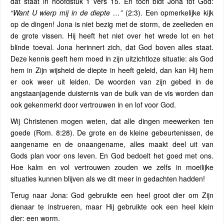
dat staat in hoofdstuk 1 vers 15. En toch bidt Jona tot God:
“Want U wierp mij in de diepte …”
(2:3). Een opmerkelijke kijk
op de dingen! Jona is niet bezig met de storm, de zeelieden en
de grote vissen. Hij heeft het niet over het wrede lot en het
blinde toeval. Jona herinnert zich, dat God boven alles staat.
Deze kennis geeft hem moed in zijn uitzichtloze situatie: als God
hem in Zijn wijsheid de diepte in heeft geleid, dan kan Hij hem
er ook weer uit leiden. De woorden van zijn gebed in de
angstaanjagende duisternis van de buik van de vis worden dan
ook gekenmerkt door vertrouwen in en lof voor God.
Wij Christenen mogen weten, dat alle dingen meewerken ten
goede (Rom. 8:28). De grote en de kleine gebeurtenissen, de
aangename en de onaangename, alles maakt deel uit van
Gods plan voor ons leven. En God bedoelt het goed met ons.
Hoe kalm en vol vertrouwen zouden we zelfs in moeilijke
situaties kunnen blijven als we dit meer in gedachten hadden!
Terug naar Jona: God gebruikte een heel groot dier om Zijn
dienaar te instrueren, maar Hij gebruikte ook een heel klein
dier: een worm.