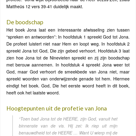
Mattheüs 12 vers 39-41 duidelijk maakt.
De boodschap
Het boek Jona laat een interessante afwisseling zien tussen
“spreken en antwoorden”: In hoofdstuk 1 spreekt God tot Jona.
De profeet luistert niet naar Hem en loopt weg. In hoofdstuk 2
spreekt Jona tot God, Die zijn gebed verhoort. Hoofdstuk 3 laat
zien hoe Jona tot de Ninevieten spreekt en zij zijn boodschap
met berouw aannemen. In hoofdstuk 4 spreekt Jona weer tot
God, maar God verhoort de smeekbede van Jona niet, maar
spreekt woorden van onderwijzende genade tot hem. Hiermee
eindigt het boek. God, Die het eerste woord heeft in dit boek,
heeft ook het laatste woord.
Hoogtepunten uit de profetie van Jona
“Toen bad Jona tot de HEERE, zijn God, vanuit het
binnenste van de vis. Hij zei: Ik riep uit mijn
benauwdheid tot de HEERE … Want U wierp mij de