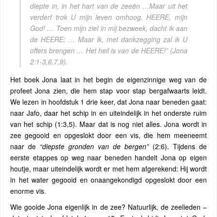
diepte in, in het hart van de zeeën …Maar uit het
verderf trok U mijn leven omhoog, HEERE, mijn
God! … Toen mijn ziel in mij bezweek, dacht ik aan
de HEERE; … Maar ik, met dankzegging zal ik U
offers brengen … Het heil is van de HEERE!”
(Jona
2:1-3,6,7,9).
Het boek Jona laat in het begin de eigenzinnige weg van de
profeet Jona zien, die hem stap voor stap bergafwaarts leidt.
We lezen in hoofdstuk 1 drie keer, dat Jona naar beneden gaat:
naar Jafo, daar het schip in en uiteindelijk in het onderste ruim
van het schip (1:3,5). Maar dat is nog niet alles. Jona wordt in
zee gegooid en opgeslokt door een vis, die hem meeneemt
naar de
“diepste gronden van de bergen”
(2:6). Tijdens de
eerste etappes op weg naar beneden handelt Jona op eigen
houtje, maar uiteindelijk wordt er met hem afgerekend: Hij wordt
in het water gegooid en onaangekondigd opgeslokt door een
enorme vis.
Wie gooide Jona eigenlijk in de zee? Natuurlijk, de zeelieden –