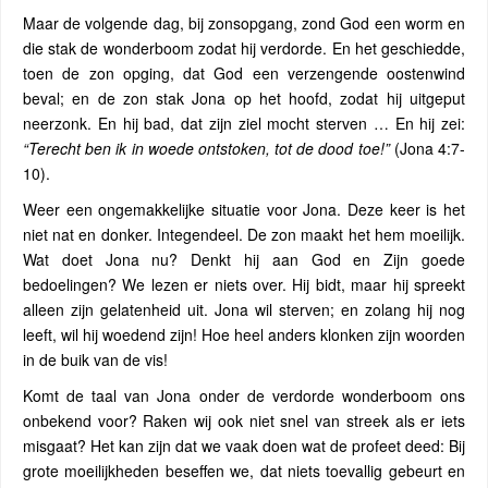
Maar de volgende dag, bij zonsopgang, zond God een worm en
die stak de wonderboom zodat hij verdorde. En het geschiedde,
toen de zon opging, dat God een verzengende oostenwind
beval; en de zon stak Jona op het hoofd, zodat hij uitgeput
neerzonk. En hij bad, dat zijn ziel mocht sterven … En hij zei:
“Terecht ben ik in woede ontstoken, tot de dood toe!”
(Jona 4:7-
10).
Weer een ongemakkelijke situatie voor Jona. Deze keer is het
niet nat en donker. Integendeel. De zon maakt het hem moeilijk.
Wat doet Jona nu? Denkt hij aan God en Zijn goede
bedoelingen? We lezen er niets over. Hij bidt, maar hij spreekt
alleen zijn gelatenheid uit. Jona wil sterven; en zolang hij nog
leeft, wil hij woedend zijn! Hoe heel anders klonken zijn woorden
in de buik van de vis!
Komt de taal van Jona onder de verdorde wonderboom ons
onbekend voor? Raken wij ook niet snel van streek als er iets
misgaat? Het kan zijn dat we vaak doen wat de profeet deed: Bij
grote moeilijkheden beseffen we, dat niets toevallig gebeurt en