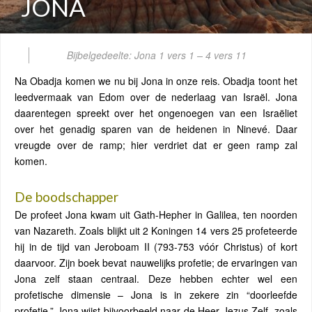
JONA
Bijbelgedeelte: Jona 1 vers 1 – 4 vers 11
Na Obadja komen we nu bij Jona in onze reis. Obadja toont het
leedvermaak van Edom over de nederlaag van Israël. Jona
daarentegen spreekt over het ongenoegen van een Israëliet
over het genadig sparen van de heidenen in Ninevé. Daar
vreugde over de ramp; hier verdriet dat er geen ramp zal
komen.
De boodschapper
De profeet Jona kwam uit Gath-Hepher in Galilea, ten noorden
van Nazareth. Zoals blijkt uit 2 Koningen 14 vers 25 profeteerde
hij in de tijd van Jeroboam II (793-753 vóór Christus) of kort
daarvoor. Zijn boek bevat nauwelijks profetie; de ervaringen van
Jona zelf staan centraal. Deze hebben echter wel een
profetische dimensie – Jona is in zekere zin “doorleefde
profetie.” Jona wijst bijvoorbeeld naar de Heer Jezus Zelf, zoals