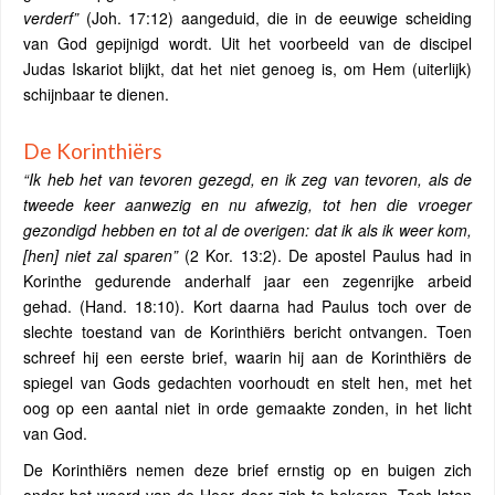
verderf”
(Joh. 17:12) aangeduid, die in de eeuwige scheiding
van God gepijnigd wordt. Uit het voorbeeld van de discipel
Judas Iskariot blijkt, dat het niet genoeg is, om Hem (uiterlijk)
schijnbaar te dienen.
De Korinthiërs
“Ik heb het van tevoren gezegd, en ik zeg van tevoren, als de
tweede keer aanwezig en nu afwezig, tot hen die vroeger
gezondigd hebben en tot al de overigen: dat ik als ik weer kom,
[hen] niet zal sparen”
(2 Kor. 13:2). De apostel Paulus had in
Korinthe gedurende anderhalf jaar een zegenrijke arbeid
gehad. (Hand. 18:10). Kort daarna had Paulus toch over de
slechte toestand van de Korinthiërs bericht ontvangen. Toen
schreef hij een eerste brief, waarin hij aan de Korinthiërs de
spiegel van Gods gedachten voorhoudt en stelt hen, met het
oog op een aantal niet in orde gemaakte zonden, in het licht
van God.
De Korinthiërs nemen deze brief ernstig op en buigen zich