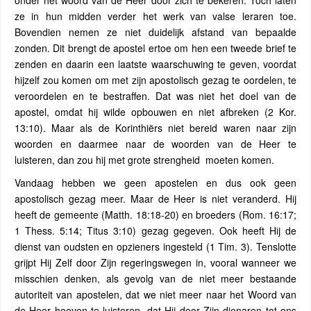
onder het woord van de Heer door zich te bekeren. Toch laten
ze in hun midden verder het werk van valse leraren toe.
Bovendien nemen ze niet duidelijk afstand van bepaalde
zonden. Dit brengt de apostel ertoe om hen een tweede brief te
zenden en daarin een laatste waarschuwing te geven, voordat
hijzelf zou komen om met zijn apostolisch gezag te oordelen, te
veroordelen en te bestraffen. Dat was niet het doel van de
apostel, omdat hij wilde opbouwen en niet afbreken (2 Kor.
13:10). Maar als de Korinthiërs niet bereid waren naar zijn
woorden en daarmee naar de woorden van de Heer te
luisteren, dan zou hij met grote strengheid moeten komen.
Vandaag hebben we geen apostelen en dus ook geen
apostolisch gezag meer. Maar de Heer is niet veranderd. Hij
heeft de gemeente (Matth. 18:18-20) en broeders (Rom. 16:17;
1 Thess. 5:14; Titus 3:10) gezag gegeven. Ook heeft Hij de
dienst van oudsten en opzieners ingesteld (1 Tim. 3). Tenslotte
grijpt Hij Zelf door Zijn regeringswegen in, vooral wanneer we
misschien denken, als gevolg van de niet meer bestaande
autoriteit van apostelen, dat we niet meer naar het Woord van
de Heer hoeven te luisteren, dat Hij door Zijn dienaren tot ons