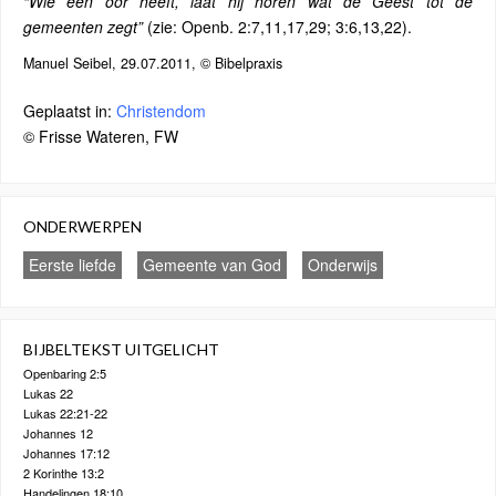
“Wie een oor heeft, laat hij horen wat de Geest tot de
gemeenten zegt”
(zie: Openb. 2:7,11,17,29; 3:6,13,22).
Manuel Seibel, 29.07.2011, © Bibelpraxis
Geplaatst in:
Christendom
© Frisse Wateren, FW
ONDERWERPEN
Eerste liefde
Gemeente van God
Onderwijs
BIJBELTEKST UITGELICHT
Openbaring 2:5
Lukas 22
Lukas 22:21-22
Johannes 12
Johannes 17:12
2 Korinthe 13:2
Handelingen 18:10