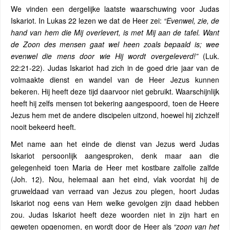
We vinden een dergelijke laatste waarschuwing voor Judas
Iskariot. In Lukas 22 lezen we dat de Heer zei:
“Evenwel, zie, de
hand van hem die Mij overlevert, is met Mij aan de tafel. Want
de Zoon des mensen gaat wel heen zoals bepaald is; wee
evenwel die mens door wie Hij wordt overgeleverd!”
(Luk.
22:21-22). Judas Iskariot had zich in de goed drie jaar van de
volmaakte dienst en wandel van de Heer Jezus kunnen
bekeren. Hij heeft deze tijd daarvoor niet gebruikt. Waarschijnlijk
heeft hij zelfs mensen tot bekering aangespoord, toen de Heere
Jezus hem met de andere discipelen uitzond, hoewel hij zichzelf
nooit bekeerd heeft.
Met name aan het einde de dienst van Jezus werd Judas
Iskariot persoonlijk aangesproken, denk maar aan die
gelegenheid toen Maria de Heer met kostbare zalfolie zalfde
(Joh. 12). Nou, helemaal aan het eind, vlak voordat hij de
gruweldaad van verraad van Jezus zou plegen, hoort Judas
Iskariot nog eens van Hem welke gevolgen zijn daad hebben
zou. Judas Iskariot heeft deze woorden niet in zijn hart en
geweten opgenomen, en wordt door de Heer als
“zoon van het