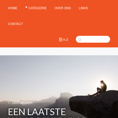
HOME
CATEGORIE
OVER ONS
LINKS
CONTACT
A-Z
11 JAAR GELEDEN
EEN LAATSTE