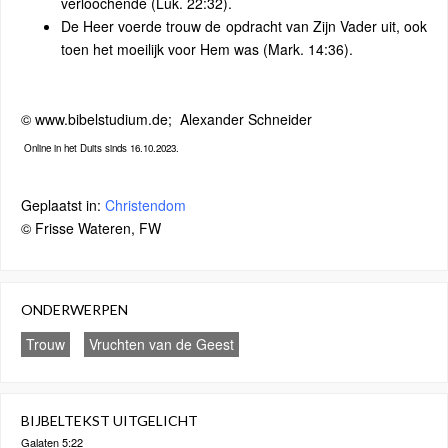
verloochende (Luk. 22:32).
De Heer voerde trouw de opdracht van Zijn Vader uit, ook
toen het moeilijk voor Hem was (Mark. 14:36).
© www.bibelstudium.de;
Alexander Schneider
Online in het Duits sinds 16.10.2023.
Geplaatst in:
Christendom
© Frisse Wateren, FW
ONDERWERPEN
Trouw
Vruchten van de Geest
BIJBELTEKST UITGELICHT
Galaten 5:22