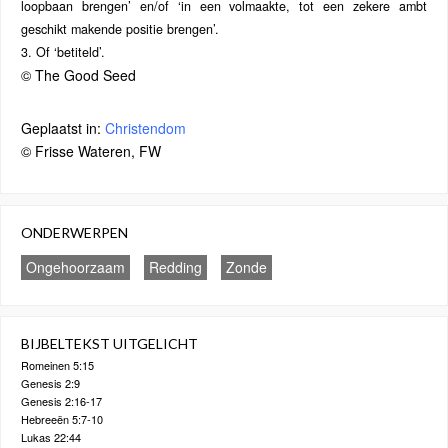
loopbaan brengen’ en/of ‘in een volmaakte, tot een zekere ambt
geschikt makende positie brengen’.
3. Of ‘betiteld’.
© The Good Seed
Geplaatst in:
Christendom
© Frisse Wateren, FW
ONDERWERPEN
Ongehoorzaam
Redding
Zonde
BIJBELTEKST UITGELICHT
Romeinen 5:15
Genesis 2:9
Genesis 2:16-17
Hebreeën 5:7-10
Lukas 22:44