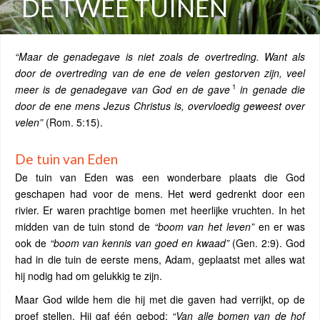
DE TWEE TUINEN
“Maar de genadegave is niet zoals de overtreding. Want als
door de overtreding van de ene de velen gestorven zijn, veel
1
meer is de genadegave van God en de gave
in genade die
door de ene mens Jezus Christus is, overvloedig geweest over
velen”
(Rom. 5:15).
De tuin van Eden
De tuin van Eden was een wonderbare plaats die God
geschapen had voor de mens. Het werd gedrenkt door een
rivier. Er waren prachtige bomen met heerlijke vruchten. In het
midden van de tuin stond de
“boom van het leven”
en er was
ook de
“boom van kennis van goed en kwaad”
(Gen. 2:9). God
had in die tuin de eerste mens, Adam, geplaatst met alles wat
hij nodig had om gelukkig te zijn.
Maar God wilde hem die hij met die gaven had verrijkt, op de
proef stellen. Hij gaf één gebod:
“
Van alle bomen van de hof