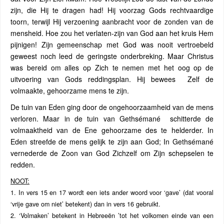
zijn, die Hij te dragen had! Hij voorzag Gods rechtvaardige
toorn, terwijl Hij verzoening aanbracht voor de zonden van de
mensheid. Hoe zou het verlaten-zijn van God aan het kruis Hem
pijnigen! Zijn gemeenschap met God was nooit vertroebeld
geweest noch leed de geringste onderbreking. Maar Christus
was bereid om alles op Zich te nemen met het oog op de
uitvoering van Gods reddingsplan. Hij bewees Zelf de
volmaakte, gehoorzame mens te zijn.
De tuin van Eden ging door de ongehoorzaamheid van de mens
verloren. Maar in de tuin van Gethsémané schitterde de
volmaaktheid van de Ene gehoorzame des te helderder. In
Eden streefde de mens gelijk te zijn aan God; In Gethsémané
vernederde de Zoon van God Zichzelf om Zijn schepselen te
redden.
NOOT:
1. In vers 15 en 17 wordt een iets ander woord voor ‘gave’ (dat vooral
‘vrije gave om niet’ betekent) dan in vers 16 gebruikt.
2. ‘Volmaken’ betekent in Hebreeën ’tot het volkomen einde van een