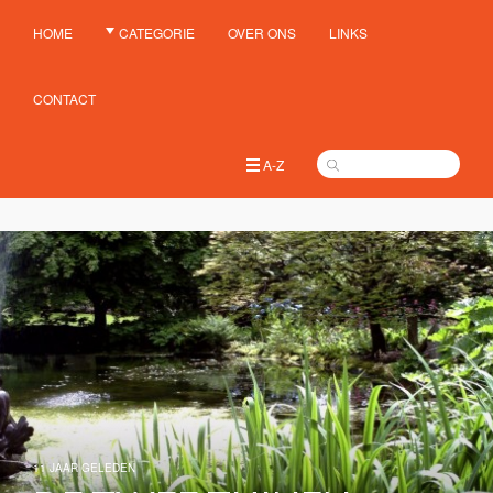
HOME
CATEGORIE
OVER ONS
LINKS
CONTACT
A-Z
11 JAAR GELEDEN