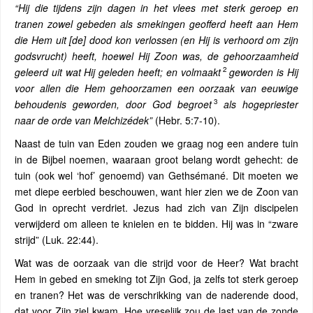
“Hij die tijdens zijn dagen in het vlees met sterk geroep en
tranen zowel gebeden als smekingen geofferd heeft aan Hem
die Hem uit [de] dood kon verlossen (en Hij is verhoord om zijn
godsvrucht) heeft, hoewel Hij Zoon was, de gehoorzaamheid
2
geleerd uit wat Hij geleden heeft; en volmaakt
geworden is Hij
voor allen die Hem gehoorzamen een oorzaak van eeuwige
3
behoudenis geworden, door God begroet
als hogepriester
naar de orde van Melchizédek”
(Hebr. 5:7-10).
Naast de tuin van Eden zouden we graag nog een andere tuin
in de Bijbel noemen, waaraan groot belang wordt gehecht: de
tuin (ook wel ‘hof’ genoemd) van Gethsémané. Dit moeten we
met diepe eerbied beschouwen, want hier zien we de Zoon van
God in oprecht verdriet. Jezus had zich van Zijn discipelen
verwijderd om alleen te knielen en te bidden. Hij was in “zware
strijd” (Luk. 22:44).
Wat was de oorzaak van die strijd voor de Heer? Wat bracht
Hem in gebed en smeking tot Zijn God, ja zelfs tot sterk geroep
en tranen? Het was de verschrikking van de naderende dood,
dat voor Zijn ziel kwam. Hoe vreselijk zou de last van de zonde