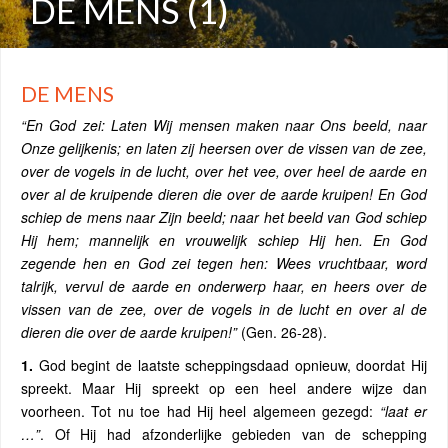
DE MENS (1)
DE MENS
“En God zei: Laten Wij mensen maken naar Ons beeld, naar
Onze gelijkenis; en laten zij heersen over de vissen van de zee,
over de vogels in de lucht, over het vee, over heel de aarde en
over al de kruipende dieren die over de aarde kruipen! En God
schiep de mens naar Zijn beeld; naar het beeld van God schiep
Hij hem; mannelijk en vrouwelijk schiep Hij hen. En God
zegende hen en God zei tegen hen: Wees vruchtbaar, word
talrijk, vervul de aarde en onderwerp haar, en heers over de
vissen van de zee, over de vogels in de lucht en over al de
dieren die over de aarde kruipen!”
(Gen. 26-28).
1.
God begint de laatste scheppingsdaad opnieuw, doordat Hij
spreekt. Maar Hij spreekt op een heel andere wijze dan
voorheen. Tot nu toe had Hij heel algemeen gezegd:
“laat er
…”
. Of Hij had afzonderlijke gebieden van de schepping