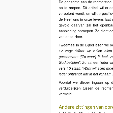
De gedachte aan de rechterstoel 
op te roepen. Dit artikel wil er
verbeterd wordt, en wij de positi
de Heer ons in onze levens laat 
gevolg daarvan zal het openba
aanbidding oproepen. Zo dient ook 
van onze Heer.
Tweemaal in de Bijbel lezen we o
12 zegt:
“Want wij zulle
n
allen
geschreven: ‘[Zo waar] Ik leef, z
God belijden”
. Zo zal een ieder 
vers 10 staat:
“Want wij allen mo
ieder ontvangt wat in het lichaam 
Voordat we dieper ingaan op d
verduidelijken tussen de rechte
vermeld.
Andere zittingen van oord