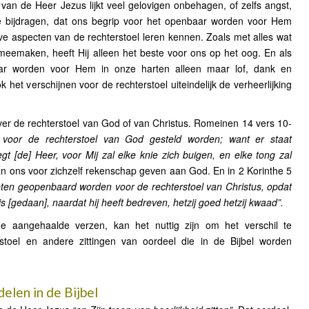
van de Heer Jezus lijkt veel gelovigen onbehagen, of zelfs angst,
toe bijdragen, dat ons begrip voor het openbaar worden voor Hem
eve aspecten van de rechterstoel leren kennen. Zoals met alles wat
meemaken, heeft Hij alleen het beste voor ons op het oog. En als
ar worden voor Hem in onze harten alleen maar lof, dank en
het verschijnen voor de rechterstoel uiteindelijk de verheerlijking
ver de rechterstoel van God of van Christus. Romeinen 14 vers 10-
 voor de rechterstoel van God gesteld worden; want er staat
egt [de] Heer, voor Mij zal elke knie zich buigen, en elke tong zal
van ons voor zichzelf rekenschap geven aan God. En in 2 Korinthe 5
eten geopenbaard worden voor de rechterstoel van Christus, opdat
is [gedaan], naardat hij heeft bedreven, hetzij goed hetzij kwaad”.
e aangehaalde verzen, kan het nuttig zijn om het verschil te
rstoel en andere zittingen van oordeel die in de Bijbel worden
elen in de Bijbel