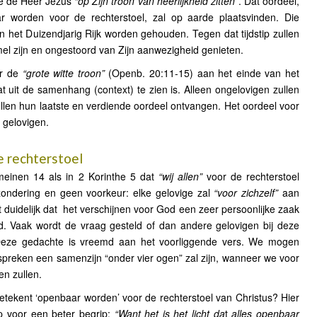
we de Heer Jezus
“op Zijn troon van heerlijkheid zitten”
. Dat oordeel,
ar worden voor de rechterstoel, zal op aarde plaatsvinden. Die
 het Duizendjarig Rijk worden gehouden. Tegen dat tijdstip zullen
mel zijn en ongestoord van Zijn aanwezigheid genieten.
or de
“grote witte troon”
(Openb. 20:11-15) aan het einde van het
at uit de samenhang (context) te zien is. Alleen ongelovigen zullen
zullen hun laatste en verdiende oordeel ontvangen. Het oordeel voor
e gelovigen.
 rechterstoel
meinen 14 als in 2 Korinthe 5 dat
“wij allen”
voor de rechterstoel
tzondering en geen voorkeur: elke gelovige zal
“voor zichzelf”
aan
duidelijk dat
het verschijnen voor God een zeer persoonlijke zaak
d. Vaak wordt de vraag gesteld of dan andere gelovigen bij deze
 Deze gedachte is vreemd aan het voorliggende vers. We mogen
 spreken een samenzijn “onder vier ogen” zal zijn, wanneer we voor
en zullen.
betekent ‘openbaar worden’ voor de rechterstoel van Christus? Hier
p voor een beter begrip:
“Want het is het licht da
t
alles openbaar