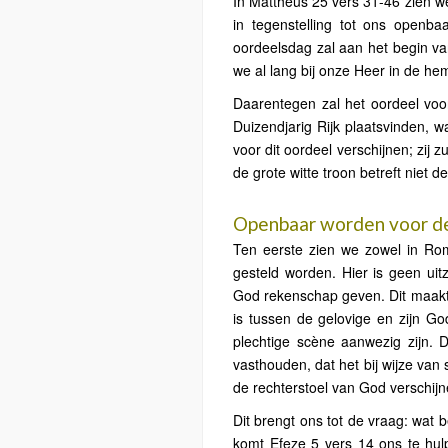
In Mattheüs 25 vers 31-46 zien 
in tegenstelling tot ons openba
oordeelsdag zal aan het begin van
we al lang bij onze Heer in de he
Daarentegen zal het oordeel vo
Duizendjarig Rijk plaatsvinden, w
voor dit oordeel verschijnen; zij 
de grote witte troon betreft niet d
Openbaar worden voor de
Ten eerste zien we zowel in Ro
gesteld worden. Hier is geen ui
God rekenschap geven. Dit maakt 
is tussen de gelovige en zijn Go
plechtige scène aanwezig zijn.
vasthouden, dat het bij wijze van
de rechterstoel van God verschijn
Dit brengt ons tot de vraag: wat 
komt Efeze 5 vers 14 ons te hul