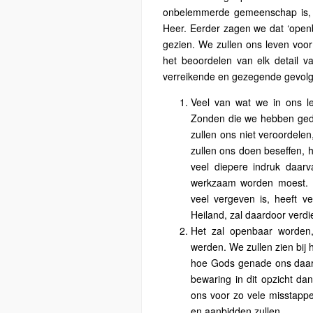
onbelemmerde gemeenschap is, 
Heer. Eerder zagen we dat ‘openba
gezien. We zullen ons leven voor 
het beoordelen van elk detail va
verreikende en gezegende gevolge
Veel van wat we in ons l
Zonden die we hebben geda
zullen ons niet veroordele
zullen ons doen beseffen,
veel diepere indruk daar
werkzaam worden moest. D
veel vergeven is, heeft ve
Heiland, zal daardoor verdi
Het zal openbaar worde
werden. We zullen zien bij
hoe Gods genade ons daarv
bewaring in dit opzicht da
ons voor zo vele misstapp
en aanbidden zullen.