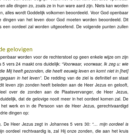
ijnen alle dingen zo, zoals ze in hun ware aard zijn. Niets kan worden
en, alles wordt Goddelijk volkomen beoordeeld. Voor God openbaar
e dingen van het leven door God moeten worden beoordeeld. Dit
s een oordeel zal worden uitgeoefend. De volgende punten zullen
de gelovigen
 openbaar worden voor de rechterstoel op geen enkele wijze om zijn
 5 vers 24 maakt ons duidelijk:
“Voorwaar, voorwaar, Ik zeg u: wie
ie Mij heeft gezonden, die heeft eeuwig leven en komt niet in [het]
rgegaan in het leven”.
De redding van de ziel is definitief en staat
it leven zijn zonden heeft beleden aan de Heer Jezus en gelooft,
deel over de zonden aan de Plaatsvervanger, de Heer Jezus,
 duidelijk, dat de gelovige nooit meer in het oordeel komen zal. De
in het werk en in de Persoon van de Heer Jezus, gerechtvaardigd
drie dingen op:
dig. De Heer Jezus zegt in Johannes 5 vers 30:
“… mijn oordeel is
n oordeel rechtvaardig is, zal Hij onze zonden, die aan het kruis