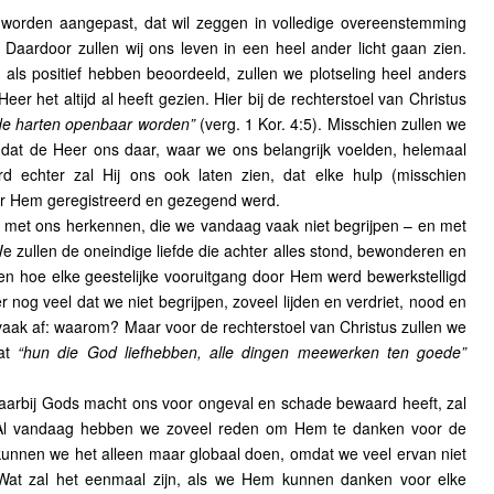
worden aangepast, dat wil zeggen in volledige overeenstemming
aardoor zullen wij ons leven in een heel ander licht gaan zien.
als positief hebben beoordeeld, zullen we plotseling heel anders
Heer het altijd al heeft gezien. Hier bij de rechterstoel van Christus
de harten openbaar worden”
(verg. 1 Kor. 4:5). Misschien zullen we
, dat de Heer ons daar, waar we ons belangrijk voelden, helemaal
d echter zal Hij ons ook laten zien, dat elke hulp (misschien
r Hem geregistreerd en gezegend werd.
met ons herkennen, die we vandaag vaak niet begrijpen – en met
e zullen de oneindige liefde die achter alles stond, bewonderen en
en hoe elke geestelijke vooruitgang door Hem werd bewerkstelligd
 nog veel dat we niet begrijpen, zoveel lijden en verdriet, nood en
aak af: waarom? Maar voor de rechterstoel van Christus zullen we
dat
“hun die God liefhebben, alle dingen meewerken ten goede”
aarbij Gods macht ons voor ongeval en schade bewaard heeft, zal
 Al vandaag hebben we zoveel reden om Hem te danken voor de
kunnen we het alleen maar globaal doen, omdat we veel ervan niet
at zal het eenmaal zijn, als we Hem kunnen danken voor elke