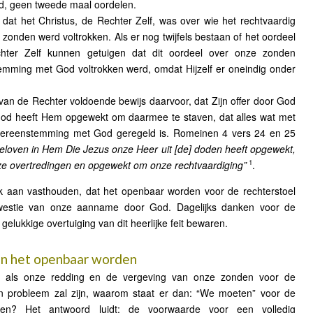
nd, geen tweede maal oordelen.
at het Christus, de Rechter Zelf, was over wie het rechtvaardig
zonden werd voltrokken. Als er nog twijfels bestaan of het oordeel
chter Zelf kunnen getuigen dat dit oordeel over onze zonden
emming met God voltrokken werd, omdat Hijzelf er oneindig onder
van de Rechter voldoende bewijs daarvoor, dat Zijn offer door God
d heeft Hem opgewekt om daarmee te staven, dat alles wat met
vereenstemming met God geregeld is. Romeinen 4 vers 24 en 25
eloven in Hem Die Jezus onze Heer uit [de] doden heeft opgewekt,
1
e overtredingen en opgewekt om onze rechtvaardiging”
.
k aan vasthouden, dat het openbaar worden voor de rechterstoel
westie van onze aanname door God. Dagelijks danken voor de
 gelukkige overtuiging van dit heerlijke feit bewaren.
n het openbaar worden
 als onze redding en de vergeving van onze zonden voor de
en probleem zal zijn, waarom staat er dan: “We moeten” voor de
den? Het antwoord luidt: de voorwaarde voor een volledig