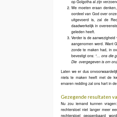
op Golgotha al zijn verzoe
We moeten eraan denken, d
oordeel van God over onze 
uitgevoerd is, zal de Re
daadwerkelijk in overeenst
geleden heeft.
Verder is de aanwezigheid 
aangenomen werd. Want Go
zonde te maken had, in o
bevestigt ons:
“… ons die g
Die
overgegeven is om onz
Laten we er dus onvoorwaardelij
niets te maken heeft met de k
ervaren redding zal ons hart in de
Gezegende resultaten va
Nu zou iemand kunnen vragen:
rechterstoel niet langer meer e
rechterstoel geopenbaard wor