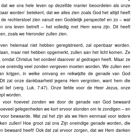
dat we ons hele leven op dezelfde manier beoordelen als onze
ar worden’ betekent, dat we alles zien zoals God het altijd heeft
de rechterstoel zien vanuit een Goddelijk perspectief en zo – wat
n ons leven betreft – het volledig met Hem eens zijn. Dit heeft
n, zoals we hieronder zullen zien.
even helemaal niet hebben geregistreerd, zal openbaar worden.
an, maar niet hebben opgemerkt, zullen aan het licht komen. Ze
n, omdat Christus het oordeel daarover al gedragen heeft. Maar ze
 hoe oneindig veel zonden vergeven moeten worden. We zullen een
van krijgen, in welke omvang en reikwijdte de genade van God
it zal onze dankbaarheid jegens Hem vergroten, want hem die
el lief (verg. Luk. 7:47). Onze liefde voor de Heer Jezus, onze
ept worden.
n, voor hoeveel zonden we door de genade van God bewaard
 hoeveel gelegenheden we kort ervoor stonden om te zondigen – en
oor bewaarde. Wat zal het zijn als we Hem eenmaal voor iedere
nken zullen! Hoe groot zal ons Zijn oneindige genade worden, die
en bewaard heeft! Ook dat zal ervoor zorgen, dat we Hem danken