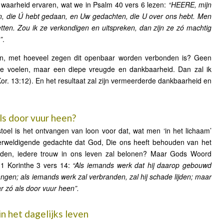
 waarheid ervaren, wat we in Psalm 40 vers 6 lezen:
“HEERE, mijn
n, die Ú hebt gedaan, en Uw gedachten, die U over ons hebt. Men
etten. Zou ik ze verkondigen en uitspreken, dan zijn ze zó machtig
”
.
an, met hoeveel zegen dit openbaar worden verbonden is? Geen
e voelen, maar een diepe vreugde en dankbaarheid. Dan zal ik
or. 13:12). En het resultaat zal zijn vermeerderde dankbaarheid en
ls door vuur heen?
el is het ontvangen van loon voor dat, wat men ‘in het lichaam’
verweldigende gedachte dat God, Die ons heeft behouden van het
onden, iedere trouw in ons leven zal belonen? Maar Gods Woord
1 Korinthe 3 vers 14:
“Als iemands werk dat hij daarop gebouwd
tvangen; als iemands werk zal verbranden, zal hij schade lijden; maar
r zó als door vuur heen”.
n het dagelijks leven