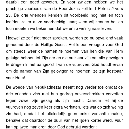
daarbij een goed geweten. En voor zwijgen hebben we het
prachtige voorbeeld van de Heer Jezus zelf in 1 Petrus 2 vers
23. De drie vrienden kenden dit voorbeeld nog niet en toch
leefden ze er al zo voorbeeldig naar; – en wij kennen het en
toch moeten we bekennen dat we er zo weinig naar leven.
Hoewel ze zelf niet meer spreken, worden ze nu opvallend vaak
genoemd door de Heilige Geest. Het is een vreugde voor God
om steeds weer de namen te noemen van hen die van Hem
getuigd hebben tot Zijn eer en die nu klaar zijn om alle gevolgen
te dragen in het aangezicht van de vuuroven. God houdt ervan
om de namen van Zijn gelovigen te noemen, ze zijn kostbaar
voor Hem!
De woede van Nebukadnezar neemt nog verder toe omdat de
drie vrienden zich met hun gedrag onverschrokken verzetten
tegen zowel zijn gezag als zijn macht. Daarom liet hij de
vuuroven nog zeven keer extra verhitten, iets wat op zich weinig
zin had, omdat het uiteindelijk geen enkel verschil maakte,
behalve dat daardoor de duur van het lijden korter werd. Vuur
kan op twee manieren door God gebruikt worden: