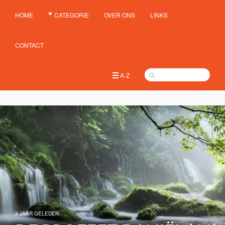
HOME
CATEGORIE
OVER ONS
LINKS
CONTACT
A-Z
3 JAAR GELEDEN