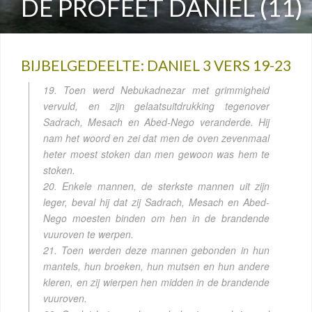
DE PROFEET DANIËL (11)
BIJBELGEDEELTE: DANIEL 3 VERS 19-23
19. Toen werd Nebukadnezar met grimmigheid
vervuld, en zijn gelaatsuitdrukking tegenover
Sadrach, Mesach en Abed-Nego veranderde. Hij
nam het woord en zei dat men de oven zevenmaal
heter moest stoken dan men gewoon was hem te
stoken.
20. Enkele mannen, de sterkste mannen uit zijn
leger, beval hij dat zij Sadrach, Mesach en Abed-
Nego moesten binden om hen in de brandende
vuuroven te werpen.
21. Toen werden deze mannen gebonden in hun
mantels, hun broeken, hun mutsen en hun andere
kleren, en zij wierpen hen midden in de brandende
vuuroven.