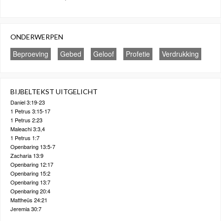
ONDERWERPEN
Beproeving
Gebed
Geloof
Profetie
Verdrukking
BIJBELTEKST UITGELICHT
Daniel 3:19-23
1 Petrus 3:15-17
1 Petrus 2:23
Maleachi 3:3,4
1 Petrus 1:7
Openbaring 13:5-7
Zacharia 13:9
Openbaring 12:17
Openbaring 15:2
Openbaring 13:7
Openbaring 20:4
Mattheüs 24:21
Jeremia 30:7