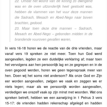
22. Omdat het woord van de koning zo dwingend
was en de oven uitzonderlijk heet gestookt was,
hebben de vlammen van het vuur deze mannen
die Sadrach, Mesach en Abed-Nego naar boven
brachten, gedood.
23. Maar toen deze drie mannen – Sadrach,
Mesach en Abed-Nego – gebonden midden in de
brandende vuuroven gevallen waren,
In vers 16-18 horen we de reactie van de drie vrienden, maar
vanaf vers 19 spreken ze niet meer. Toen hun God werd
aangevallen, legden ze een duidelijke verklaring af; maar toen
het vervolgens aan hen persoonlijk lag en ze gegrepen en in de
oven gegooid werden, horen we geen tegenspraak meer van
hen. Doen wij het soms niet andersom? Als onze God en Zijn
eer worden aangevallen, zwijgen we vaak en zeggen we er
niets tegen; maar als we persoonlijk worden aangevallen,
verdedigen we onszelf vaak op zijn minst met woorden. Wat ons
spreken betreft, hebben we een aanwijzing in 1 Petrus 3 vers
15-17: de vrienden hadden rekenschap afgelegd en hadden