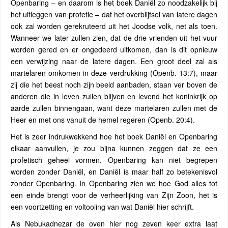
Openbaring – en daarom is het boek Daniël zo noodzakelijk bij
het uitleggen van profetie – dat het overblijfsel van latere dagen
ook zal worden gerekruteerd uit het Joodse volk, net als toen.
Wanneer we later zullen zien, dat de drie vrienden uit het vuur
worden gered en er ongedeerd uitkomen, dan is dit opnieuw
een verwijzing naar de latere dagen. Een groot deel zal als
martelaren omkomen in deze verdrukking (Openb. 13:7), maar
zij die het beest noch zijn beeld aanbaden, staan ver boven de
anderen die in leven zullen blijven en levend het koninkrijk op
aarde zullen binnengaan, want deze martelaren zullen met de
Heer en met ons vanuit de hemel regeren (Openb. 20:4).
Het is zeer indrukwekkend hoe het boek Daniël en Openbaring
elkaar aanvullen, je zou bijna kunnen zeggen dat ze een
profetisch geheel vormen. Openbaring kan niet begrepen
worden zonder Daniël, en Daniël is maar half zo betekenisvol
zonder Openbaring. In Openbaring zien we hoe God alles tot
een einde brengt voor de verheerlijking van Zijn Zoon, het is
een voortzetting en voltooiing van wat Daniël hier schrijft.
Als Nebukadnezar de oven hier nog zeven keer extra laat